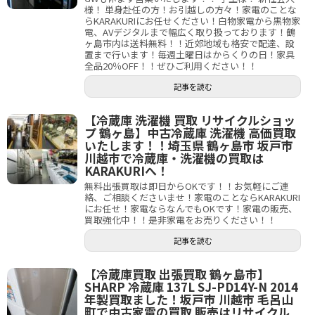
様！ 単身赴任の方！お引越しの方々！家電のことな
らKARAKURIにお任せください！白物家電から黒物家
電、AVデジタルまで幅広く取り扱っております！鶴
ヶ島市内は送料無料！！近郊地域も格安で配達、設
置まで行います！毎週土曜日はからくりの日！家具
全品20％OFF！！ぜひご利用ください！！
記事を読む
【冷蔵庫 洗濯機 買取 リサイクルショッ
プ 鶴ヶ島】中古冷蔵庫 洗濯機 高価買取
いたします！！埼玉県 鶴ヶ島市 坂戸市
川越市で冷蔵庫・洗濯機の買取は
KARAKURIへ！
無料出張買取は即日からOKです！！お気軽にご連
絡、ご相談くださいませ！家電のことならKARAKURI
にお任せ！家電ならなんでもOKです！家電の販売、
買取強化中！！是非家電をお売りください！！
記事を読む
【冷蔵庫買取 出張買取 鶴ヶ島市】
SHARP 冷蔵庫 137L SJ-PD14Y-N 2014
年製買取ました！坂戸市 川越市 毛呂山
町で中古家電の買取 販売はリサイクル