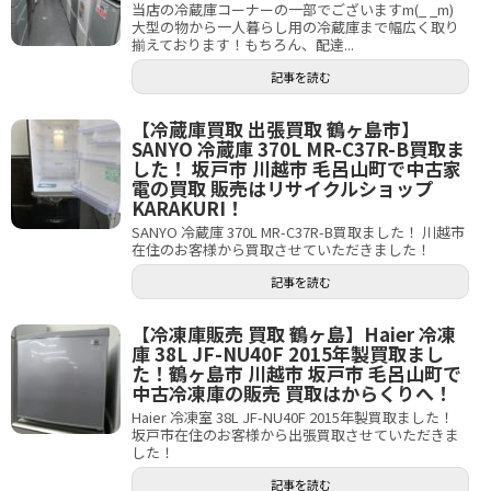
当店の冷蔵庫コーナーの一部でございますm(_ _m)
大型の物から一人暮らし用の冷蔵庫まで幅広く取り
揃えております！もちろん、配達...
記事を読む
【冷蔵庫買取 出張買取 鶴ヶ島市】
SANYO 冷蔵庫 370L MR-C37R-B買取ま
した！ 坂戸市 川越市 毛呂山町で中古家
電の買取 販売はリサイクルショップ
KARAKURI！
SANYO 冷蔵庫 370L MR-C37R-B買取ました！ 川越市
在住のお客様から買取させていただきました！
記事を読む
【冷凍庫販売 買取 鶴ヶ島】Haier 冷凍
庫 38L JF-NU40F 2015年製買取まし
た！鶴ヶ島市 川越市 坂戸市 毛呂山町で
中古冷凍庫の販売 買取はからくりへ！
Haier 冷凍室 38L JF-NU40F 2015年製買取ました！
坂戸市在住のお客様から出張買取させていただきま
した！
記事を読む