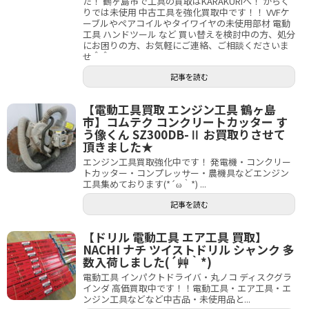
た！ 鶴ヶ島市で工具の買取はKARAKURIへ！ からく
りでは未使用 中古工具を強化買取中です！！ VVFケ
ーブルやペアコイルやタイワイヤの未使用部材 電動
工具 ハンドツール など 買い替えを検討中の方、処分
にお困りの方、お気軽にご連絡、ご相談くださいま
せ＾＾
記事を読む
【電動工具買取 エンジン工具 鶴ヶ島
市】コムテク コンクリートカッター す
う像くん SZ300DB-Ⅱ お買取りさせて
頂きました★
エンジン工具買取強化中です！ 発電機・コンクリー
トカッター・コンプレッサー・農機具などエンジン
工具集めております(*´ω｀*) ...
記事を読む
【ドリル 電動工具 エア工具 買取】
NACHI ナチ ツイストドリル シャンク 多
数入荷しました(´艸｀*)
電動工具 インパクトドライバ・丸ノコ ディスクグラ
インダ 高価買取中です！！電動工具・エア工具・エ
ンジン工具などなど中古品・未使用品と...