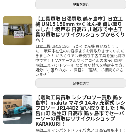
記事を読む
【工具買取 出張買取 鶴ヶ島市】日立工
機 UM15 150mm かくはん機 買い取り
ました！坂戸市 日高市 川越市で中古工
具の買取はリサイクルショップからくり
へ！
日立工機 UM15 150mm かくはん機 買い取りまし
た！ 坂戸市在住のお客様よりお買取りさせていただ
きました！ からくりでは未使用 中古工具を強化買取
中です！！ VVFケーブルやペアコイルの未使用部材
電動工具 ハンドツール など 買い替えを検討中の方、
処分にお困りの方、お気軽にご連絡、ご相談くださ
いませ＾＾
記事を読む
【電動工具買取 レシプロソー買取 鶴ヶ
島市】makita マキタ 14.4v 充電式 レシ
プロソー JR144DZ 買い取りました！毛
呂山町 越生町 日高市 鶴ヶ島市でセーバ
ーソーの買取はリサイクルショップ
KARAKURI！
電動工具 インパクトドライバ 丸ノコ 高価買取中！！