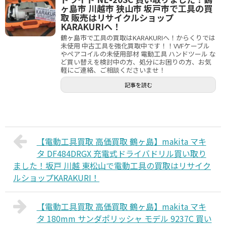
ヶ島市 川越市 狭山市 坂戸市で工具の買
取 販売はリサイクルショップ
KARAKURIへ！
鶴ヶ島市で工具の買取はKARAKURIへ！からくりでは
未使用 中古工具を強化買取中です！！VVFケーブル
やペアコイルの未使用部材 電動工具 ハンドツール な
ど買い替えを検討中の方、処分にお困りの方、お気
軽にご連絡、ご相談くださいませ！
記事を読む
【電動工具買取 高価買取 鶴ヶ島】makita マキ
タ DF484DRGX 充電式ドライバドリル買い取り
ました！坂戸 川越 東松山で電動工具の買取はリサイク
ルショップKARAKURI！
【電動工具買取 高価買取 鶴ヶ島】makita マキ
タ 180mm サンダポリッシャ モデル 9237C 買い