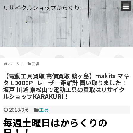
リサイクルショップからくり
ホーム
工具
【電動工具買取 高価買取 鶴ヶ島】makita マキ
タ LD080PI レーザー距離計 買い取りました！
坂戸 川越 東松山で電動工具の買取はリサイク
ルショップKARAKURI！
2018/3/6
工具
毎週土曜日はからくりの
日！！