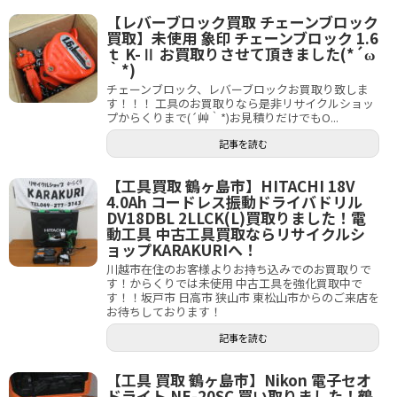
【レバーブロック買取 チェーンブロック
買取】未使用 象印 チェーンブロック 1.6
ｔ K-Ⅱ お買取りさせて頂きました(*´ω
｀*)
チェーンブロック、レバーブロックお買取り致しま
す！！！ 工具のお買取りなら是非リサイクルショッ
プからくりまで(´艸｀*)お見積りだけでもO...
記事を読む
【工具買取 鶴ヶ島市】HITACHI 18V
4.0Ah コードレス振動ドライバドリル
DV18DBL 2LLCK(L)買取りました！電
動工具 中古工具買取ならリサイクルシ
ョップKARAKURIへ！
川越市在住のお客様よりお持ち込みでのお買取りで
す！からくりでは未使用 中古工具を強化買取中で
す！！坂戸市 日高市 狭山市 東松山市からのご来店を
お待ちしております！
記事を読む
【工具 買取 鶴ヶ島市】Nikon 電子セオ
ドライト NE-20SC 買い取りました！鶴