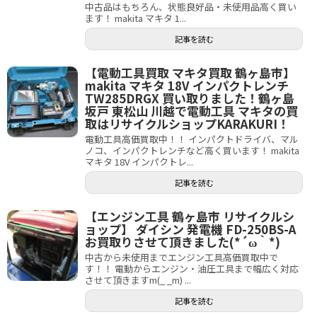
中古品はもちろん、状態良好品・未使用品高く買い
ます！ makita マキタ 1...
記事を読む
【電動工具買取 マキタ買取 鶴ヶ島市】
makita マキタ 18V インパクトレンチ
TW285DRGX 買い取りました！鶴ヶ島
坂戸 東松山 川越で電動工具 マキタの買
取はリサイクルショップKARAKURI！
電動工具高価買取中！！ インパクトドライバ、マル
ノコ、インパクトレンチなど高く買います！ makita
マキタ 18V インパクトレ...
記事を読む
【エンジン工具 鶴ヶ島市 リサイクルシ
ョップ】 ダイシン 発電機 FD-250BS-A
お買取りさせて頂きました(*´ω｀*)
中古から未使用までエンジン工具高価買取中で
す！！ 電動からエンジン・油圧工具まで幅広く対応
させて頂きますm(_ _m) ...
記事を読む