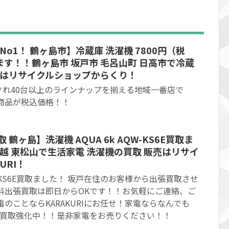
No1！ 鶴ヶ島市】冷蔵庫 洗濯機 7800円（税
す！！鶴ヶ島市 坂戸市 毛呂山町 日高市で冷蔵
取はリサイクルショップからくり！
ぞれ40台以上のラインナップを揃える地域一番店で
商品が税込価格！！
鶴ヶ島】洗濯機 AQUA 6k AQW-KS6E買取ま
川越 東松山で生活家電 洗濯機の買取 販売はリサイ
URI！
QW-KS6E買取ました！ 坂戸在住のお客様から出張買取させ
料出張買取は即日からOKです！！お気軽にご連絡、ご
電のことならKARAKURIにお任せ！家電ならなんでも
、買取強化中！！是非家電をお売りください！！