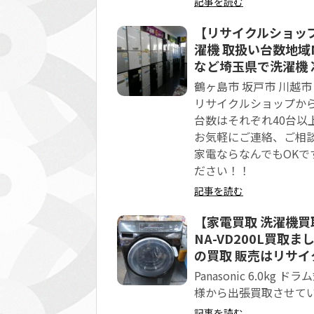
記事を読む
【リサイクルショップ
濯機 取扱い台数地域N
など埼玉県で洗濯機
鶴ヶ島市 坂戸市 川越市
リサイクルショップか
台数はそれぞれ40台以
お気軽にご連絡、ご相談
家電ならなんでもOK
ださい！！
記事を読む
【家電買取 洗濯機買取 
NA-VD200L買取
の買取 販売はリサイク
Panasonic 6.0k
様から出張買取させて
記事を読む