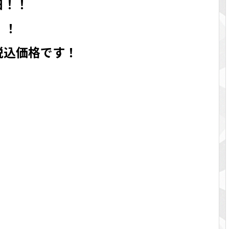
日！！
！！
税込価格です！