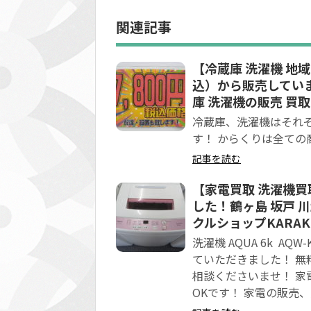
関連記事
【冷蔵庫 洗濯機 地域
込）から販売していま
庫 洗濯機の販売 買
冷蔵庫、洗濯機はそれ
す！ からくりは全ての
記事を読む
【家電買取 洗濯機買取 
した！鶴ヶ島 坂戸 
クルショップKARAK
洗濯機 AQUA 6k A
ていただきました！ 無
相談くださいませ！ 家
OKです！ 家電の販売