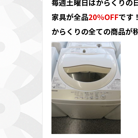
毎週土曜日はからくりの
家具が全品
20％OFF
です
からくりの全ての商品が