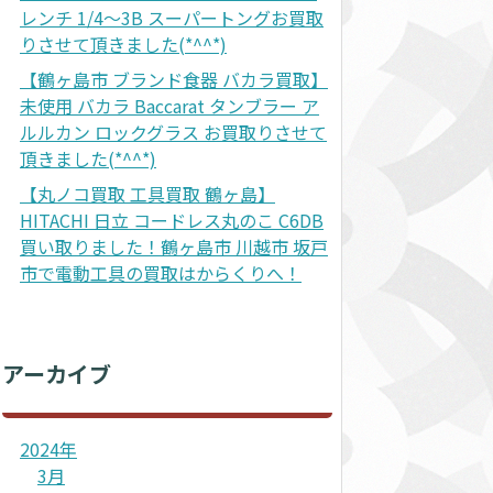
レンチ 1/4～3B スーパートングお買取
りさせて頂きました(*^^*)
【鶴ヶ島市 ブランド食器 バカラ買取】
未使用 バカラ Baccarat タンブラー ア
ルルカン ロックグラス お買取りさせて
頂きました(*^^*)
【丸ノコ買取 工具買取 鶴ヶ島】
HITACHI 日立 コードレス丸のこ C6DB
買い取りました！鶴ヶ島市 川越市 坂戸
市で電動工具の買取はからくりへ！
アーカイブ
2024年
3月