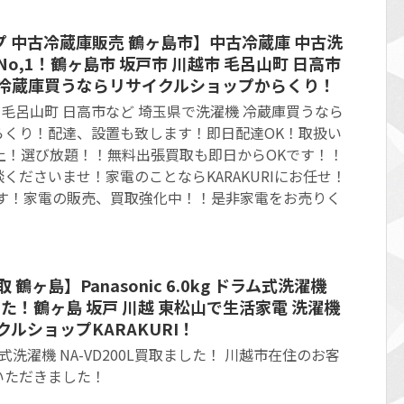
 中古冷蔵庫販売 鶴ヶ島市】中古冷蔵庫 中古洗
o,1！鶴ヶ島市 坂戸市 川越市 毛呂山町 日高市
 冷蔵庫買うならリサイクルショップからくり！
 毛呂山町 日高市など 埼玉県で洗濯機 冷蔵庫買うなら
らくり！配達、設置も致します！即日配達OK！取扱い
上！選び放題！！無料出張買取も即日からOKです！！
くださいませ！家電のことならKARAKURIにお任せ！
です！家電の販売、買取強化中！！是非家電をお売りく
鶴ヶ島】Panasonic 6.0kg ドラム式洗濯機
ました！鶴ヶ島 坂戸 川越 東松山で生活家電 洗濯機
ルショップKARAKURI！
g ドラム式洗濯機 NA-VD200L買取ました！ 川越市在住のお客
いただきました！