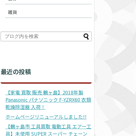
雑貨
最近の投稿
【家電 買取 販売 鶴ヶ島】2018年製
Panasonic パナソニック F-YZRX60 衣類
乾燥除湿器 入荷！
ホームページリニューアルしました!!
【鶴ヶ島市 工具買取 電動工具 エアー工
具】未使用 SUPER スーパー チェーン