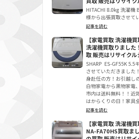
買取 販売はリサイクル
HITACHI 8.0kg 洗
様から出張買取させて
記事を読む
【家電買取 洗濯機買取 
洗濯機買取りました！
取 販売はリサイクルシ
SHARP ES-GF55
させていただきました！
身赴任の方！お引越しの
白物家電から黒物家電、
市内は送料無料！！近
はからくりの日！家具全
記事を読む
【家電買取 洗濯機買取 鶴
NA-FA70HS買取
の買取 販売はリサイク