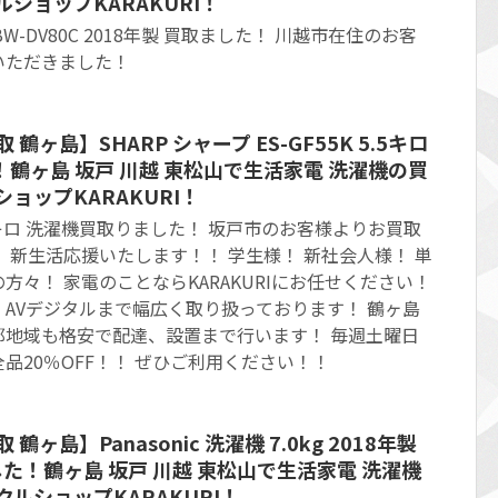
ショップKARAKURI！
濯機 BW-DV80C 2018年製 買取ました！ 川越市在住のお客
いただきました！
鶴ヶ島】SHARP シャープ ES-GF55K 5.5キロ
鶴ヶ島 坂戸 川越 東松山で生活家電 洗濯機の買
ョップKARAKURI！
K 5.5キロ 洗濯機買取りました！ 坂戸市のお客様よりお買取
 新生活応援いたします！！ 学生様！ 新社会人様！ 単
方々！ 家電のことならKARAKURIにお任せください！
AVデジタルまで幅広く取り扱っております！ 鶴ヶ島
郊地域も格安で配達、設置まで行います！ 毎週土曜日
品20％OFF！！ ぜひご利用ください！！
ヶ島】Panasonic 洗濯機 7.0kg 2018年製
ました！鶴ヶ島 坂戸 川越 東松山で生活家電 洗濯機
ルショップKARAKURI！