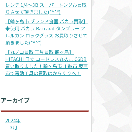
レンチ 1/4～3B スーパートングお買取
りさせて頂きました(*^^*)
【鶴ヶ島市 ブランド食器 バカラ買取】
未使用 バカラ Baccarat タンブラー ア
ルルカン ロックグラス お買取りさせて
頂きました(*^^*)
【丸ノコ買取 工具買取 鶴ヶ島】
HITACHI 日立 コードレス丸のこ C6DB
買い取りました！鶴ヶ島市 川越市 坂戸
市で電動工具の買取はからくりへ！
アーカイブ
2024年
3月