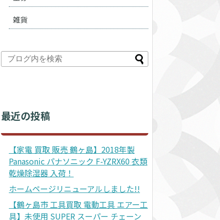
雑貨
最近の投稿
【家電 買取 販売 鶴ヶ島】2018年製
Panasonic パナソニック F-YZRX60 衣類
乾燥除湿器 入荷！
ホームページリニューアルしました!!
【鶴ヶ島市 工具買取 電動工具 エアー工
具】未使用 SUPER スーパー チェーン