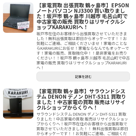
【家電買取 出張買取 鶴ヶ島市】EPSON
ノートパソコン NJ3300 買い取りまし
た！坂戸市 鶴ヶ島市 川越市 毛呂山町で
中古家電の販売 買取りはリサイクルシ
ョップKARAKURIへ！
坂戸市在住のお客様から出張買取させていただきま
した！無料出張買取は即日からオッケーです！！お
気軽にご連絡、ご相談くださいませ！家電のことな
らKARAKURIにお任せ！家電ならなんでもオッケーで
す！家電の販売、買取強化中！！是非家電をお売り
ください！！坂戸市 鶴ヶ島市 川越市 毛呂山町で中古
家電の販売 買取りはリサイクルショップKARAKURI
へ！
記事を読む
【家電買取 鶴ヶ島市】サラウンドシス
テム DENON デノン DHT-S311 買取り
ました！中古家電の買取 販売はリサイ
クルショップからくりへ！
サラウンドシステム DENON デノン DHT-S311 買取
りました！中古家電の買取 販売はリサイクルショッ
プからくりへ！坂戸市在住のお客様から出張買取で
買取させていただきました！！ 無料出張買取は即日
からオッケーです！！お気軽にご連絡、ご相談くだ