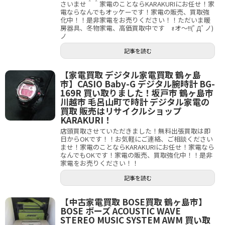
さいませ＾＾家電のことならKARAKURIにお任せ！家
電ならなんでもオッケーです！家電の販売、買取強
化中！！是非家電をお売りください！！ただいま暖
房器具、冬物家電、高価買取中です ｫオ～!!(ﾟДﾟノ)
ノ
記事を読む
【家電買取 デジタル家電買取 鶴ヶ島
市】CASIO Baby-G デジタル腕時計 BG-
169R 買い取りました！坂戸市 鶴ヶ島市
川越市 毛呂山町で時計 デジタル家電の
買取 販売はリサイクルショップ
KARAKURI！
店頭買取させていただきました！無料出張買取は即
日からOKです！！お気軽にご連絡、ご相談ください
ませ！家電のことならKARAKURIにお任せ！家電なら
なんでもOKです！家電の販売、買取強化中！！是非
家電をお売りください！！
記事を読む
【中古家電買取 BOSE買取 鶴ヶ島市】
BOSE ボーズ ACOUSTIC WAVE
STEREO MUSIC SYSTEM AWM 買い取