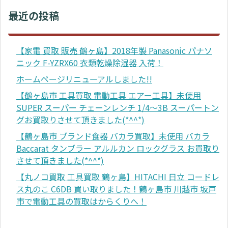
最近の投稿
【家電 買取 販売 鶴ヶ島】2018年製 Panasonic パナソ
ニック F-YZRX60 衣類乾燥除湿器 入荷！
ホームページリニューアルしました!!
【鶴ヶ島市 工具買取 電動工具 エアー工具】未使用
SUPER スーパー チェーンレンチ 1/4～3B スーパートン
グお買取りさせて頂きました(*^^*)
【鶴ヶ島市 ブランド食器 バカラ買取】未使用 バカラ
Baccarat タンブラー アルルカン ロックグラス お買取り
させて頂きました(*^^*)
【丸ノコ買取 工具買取 鶴ヶ島】HITACHI 日立 コードレ
ス丸のこ C6DB 買い取りました！鶴ヶ島市 川越市 坂戸
市で電動工具の買取はからくりへ！