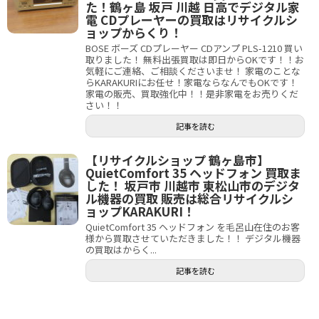
た！鶴ヶ島 坂戸 川越 日高でデジタル家
電 CDプレーヤーの買取はリサイクルシ
ョップからくり！
BOSE ボーズ CDプレーヤー CDアンプ PLS-1210 買い
取りました！ 無料出張買取は即日からOKです！！お
気軽にご連絡、ご相談くださいませ！ 家電のことな
らKARAKURIにお任せ！家電ならなんでもOKです！
家電の販売、買取強化中！！是非家電をお売りくだ
さい！！
記事を読む
【リサイクルショップ 鶴ヶ島市】
QuietComfort 35 ヘッドフォン 買取ま
した！ 坂戸市 川越市 東松山市のデジタ
ル機器の買取 販売は総合リサイクルシ
ョップKARAKURI！
QuietComfort 35 ヘッドフォン を毛呂山在住のお客
様から買取させていただきました！！ デジタル機器
の買取はからく...
記事を読む