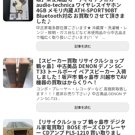
audio-technica ワイヤレスイヤホン
4GB メモリ内蔵 ATH-SPORT90BT
Bluetooth対応 お買取りさせて頂きま
した♪
中古家電多数在庫ございます★ 冷蔵庫・洗濯機・レ
ンジ・照明・ガス台などなど未使用品から中古品ま
で幅広く取り扱いございます(∩´∀｀...
記事を読む
【スピーカー買取 リサイクルショップ
鶴ヶ島】中古美品 DENON デノン SC-
T33 トールボーイ ペアスピーカー 入荷
しました！坂戸市 鶴ヶ島市 川越市でAV
機器の買取はからくりへ！
コンポ・プレーヤー・レコーダーなど 高価買取致し
ます！！！是非お売り下さい♪ 中古美品 DENON デ
ノン SC-T33...
記事を読む
【リサイクルショップ 鶴ヶ島市 デジタ
ル家電買取】BOSE ボーズ CDプレーヤ
ー CDアンプ PLS-1210 買い取りまし