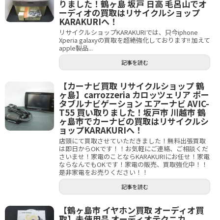
りました！鶴ヶ島 坂戸 日高 毛呂山でオ
ーディオの買取はリサイクルショップ
KARAKURIへ！
リサイクルショップKARAKURIでは、只今iphone
Xperia galaxyの買取を超絶強化しております!! 加えて
apple製品...
記事を読む
【カーナビ買取 リサイクルショップ 鶴
ヶ島】carrozzeria カロッツェリア ポー
タブルナビゲーション エアーナビ AVIC-
T55 買い取りました！坂戸市 川越市 鶴
ヶ島市でカーナビの買取はリサイクルシ
ョップKARAKURIへ！
店頭にて買取させていただきました！無料出張買取
は即日からOKです！！お気軽にご連絡、ご相談くだ
さいませ！家電のことならKARAKURIにお任せ！家電
ならなんでもOKです！家電の販売、買取強化中！！
是非家電をお売りください！！
記事を読む
【鶴ヶ島市 イヤホン買取 オーディオ買
取】未使用品 オーディオテクニカ