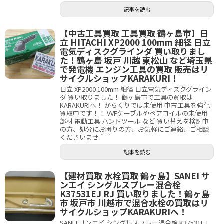
記事を読む
【中古工具買取 工具買取 鶴ヶ島市】日
立 HITACHI XP2000 100mm 細径 日立
電気ディスクグラインダ 買い取りまし
た！鶴ヶ島 坂戸 川越 東松山 など埼玉県
で発電機 エンジン工具の買取 販売はリ
サイクルショップKARAKURI！
日立 XP2000 100mm 細径 日立電気ディスクグライン
ダ 買い取りました！ 鶴ヶ島市で工具の買取は
KARAKURIへ！ からくりでは未使用 中古工具を強化
買取中です！！ VVFケーブルやペアコイルの未使用
部材 電動工具 ハンドツール など 買い替えを検討中
の方、処分にお困りの方、お気軽にご連絡、ご相談
くださいませ＾＾
記事を読む
【建材買取 水栓買取 鶴ヶ島】SANEI サ
ンエイ シングルスプレー混合栓
K37531EJ RJ 買い取りました！鶴ヶ島
市 坂戸市 川越市で混合水栓の買取はリ
サイクルショップKARAKURIへ！
SANEI サンエイ シングルスプレー混合栓 K37531EJ