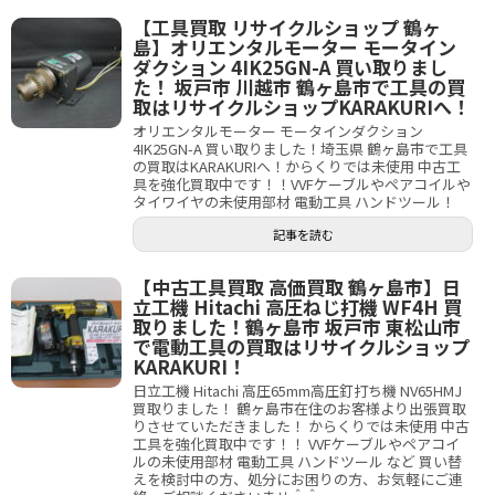
【工具買取 リサイクルショップ 鶴ヶ
島】オリエンタルモーター モータイン
ダクション 4IK25GN-A 買い取りまし
た！ 坂戸市 川越市 鶴ヶ島市で工具の買
取はリサイクルショップKARAKURIへ！
オリエンタルモーター モータインダクション
4IK25GN-A 買い取りました！埼玉県 鶴ヶ島市で工具
の買取はKARAKURIへ！からくりでは未使用 中古工
具を強化買取中です！！VVFケーブルやペアコイルや
タイワイヤの未使用部材 電動工具 ハンドツール！
記事を読む
【中古工具買取 高価買取 鶴ヶ島市】日
立工機 Hitachi 高圧ねじ打機 WF4H 買
取りました！鶴ヶ島市 坂戸市 東松山市
で電動工具の買取はリサイクルショップ
KARAKURI！
日立工機 Hitachi 高圧65mm高圧釘打ち機 NV65HMJ
買取りました！ 鶴ヶ島市在住のお客様より出張買取
りさせていただきました！ からくりでは未使用 中古
工具を強化買取中です！！ VVFケーブルやペアコイ
ルの未使用部材 電動工具 ハンドツール など 買い替
えを検討中の方、処分にお困りの方、お気軽にご連