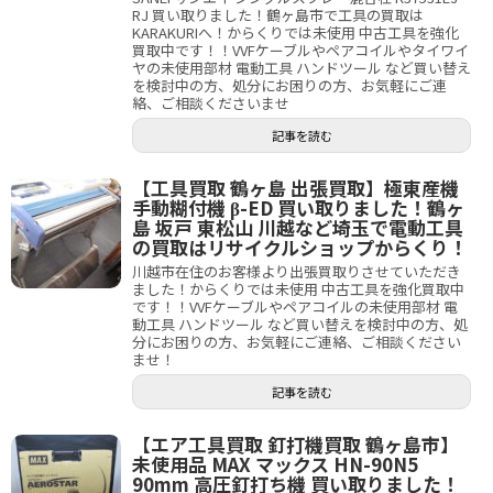
RJ 買い取りました！鶴ヶ島市で工具の買取は
KARAKURIへ！からくりでは未使用 中古工具を強化
買取中です！！VVFケーブルやペアコイルやタイワイ
ヤの未使用部材 電動工具 ハンドツール など買い替え
を検討中の方、処分にお困りの方、お気軽にご連
絡、ご相談くださいませ
記事を読む
【工具買取 鶴ヶ島 出張買取】極東産機
手動糊付機 β-ED 買い取りました！鶴ヶ
島 坂戸 東松山 川越など埼玉で電動工具
の買取はリサイクルショップからくり！
川越市在住のお客様より出張買取りさせていただき
ました！からくりでは未使用 中古工具を強化買取中
です！！VVFケーブルやペアコイルの未使用部材 電
動工具 ハンドツール など買い替えを検討中の方、処
分にお困りの方、お気軽にご連絡、ご相談ください
ませ！
記事を読む
【エア工具買取 釘打機買取 鶴ヶ島市】
未使用品 MAX マックス HN-90N5
90mm 高圧釘打ち機 買い取りました！