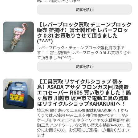
絡、ご相談くださいませ＾＾
記事を読む
【レバーブロック買取 チェーンブロック
販売 荷揚げ】富士製作所 レバーブロッ
ク 0.8t お買取りさせて頂きました
(*^^*)
レバーブロック・チェーンブロック強化買取中で
す！！ 富士製作所 レバーブロック 0.8t お買取りさせ
て頂きました(*^^*)...
記事を読む
【工具買取 リサイクルショップ 鶴ヶ
島】ASADA アサダ フロンガス回収装置
エコセーバー R60S 買い取りました！鶴
ヶ島市 川越市 坂戸市で電動工具の買取
はリサイクルショップKARAKURIへ！
埼玉県 鶴ヶ島市で工具の買取はKARAKURIへ！から
くりでは未使用 中古工具を強化買取中です！！VVF
ケーブルやペアコイルやタイワイヤの未使用部材 電
動工具 ハンドツール など買い替えを検討中の方、処
分にお困りの方、お気軽にご連絡、ご相談ください
ませ