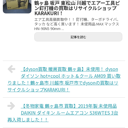
鶴ヶ島 坂戸 東松山 川越でエアー工具ピ
ン釘打機の買取はリサイクルショップ
KARAKURI！
エア工具高価買取中！！ 釘打機、ターボドライバ、
タッカ など高く買います！ 未使用品 MAX マックス
HN-90N5 90mm ...
記事を読む
【dyson買取 暖房買取 鶴ヶ島】未使用！ dyson
ダイソン hot+cool ホット＆クール AM09 買い取
りました！鶴ヶ島市 川越市 坂戸市でdysonの買取はリ
サイクルショップKARAKURI！
【冬物家電 鶴ヶ島市 買取】2019年製 未使用品
DAIKIN ダイキン ルームエアコン S36WTES 3台
再入荷しました！！