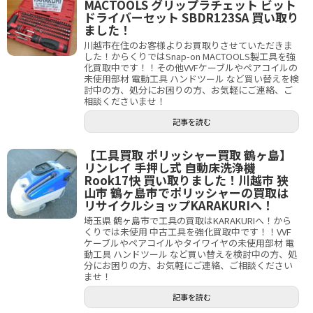
MACTOOLS グリップラチェット ビット
ドライバーセット SBDR123SA 買い取り
ました！
川越市在住のお客様よりお買取りさせていただきま
した！からくりではSnap-on MACTOOLS製工具を強
化買取中です！！その他VVFケーブルやペアコイルの
未使用部材 電動工具 ハンドツール など買い替えを検
討中の方、処分にお困りの方、お気軽にご連絡、ご
相談くださいませ！
記事を読む
【工具買取 ポリッシャー買取 鶴ヶ島】
リンレイ 手押し式 自動床洗浄機
Rook17快 買い取りました！川越市 狭
山市 鶴ヶ島市でポリッシャーの買取は
リサイクルショップKARAKURIへ！
埼玉県 鶴ヶ島市で工具の買取はKARAKURIへ！から
くりでは未使用 中古工具を強化買取中です！！VVF
ケーブルやペアコイルやタイワイヤの未使用部材 電
動工具 ハンドツール など買い替えを検討中の方、処
分にお困りの方、お気軽にご連絡、ご相談ください
ませ！
記事を読む