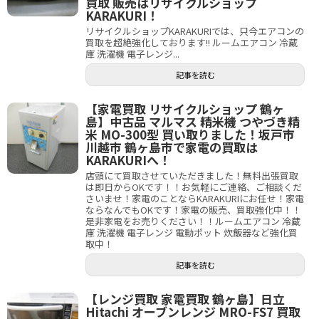
買取 販売はリサイクルショップ
KARAKURI！
リサイクルショップKARAKURIでは、只今エアコンの
買取を超絶強化しております!! ルームエアコン 冷蔵
庫 洗濯機 電子レンジ...
記事を読む
【家電買取 リサイクルショップ 鶴ヶ
島】中古品 マルマス 精米機 つやづき精
米 MO-300型 買い取りました！坂戸市
川越市 鶴ヶ島市で家電の買取は
KARAKURIへ！
店頭にて買取させていただきました！無料出張買取
は即日からOKです！！お気軽にご連絡、ご相談くだ
さいませ！家電のことならKARAKURIにお任せ！家電
ならなんでもOKです！家電の販売、買取強化中！！
是非家電をお売りください！！ルームエアコン 冷蔵
庫 洗濯機 電子レンジ 電動ポット 炊飯器など強化買
取中！
記事を読む
【レンジ買取 家電買取 鶴ヶ島】日立
Hitachi オーブンレンジ MRO-FS7 買取