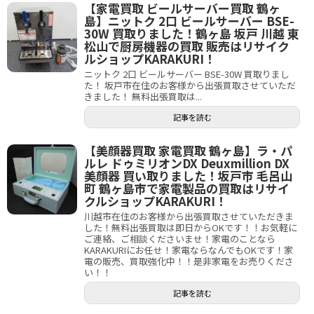
【家電買取 ビールサーバー買取 鶴ヶ
島】ニットク 2口 ビールサーバー BSE-
30W 買取りました！鶴ヶ島 坂戸 川越 東
松山で厨房機器の買取 販売はリサイク
ルショップKARAKURI！
ニットク 2口 ビールサーバー BSE-30W 買取りまし
た！ 坂戸市在住のお客様から出張買取させていただ
きました！ 無料出張買取は...
記事を読む
【美顔器買取 家電買取 鶴ヶ島】ラ・パ
ルレ ドゥミリオンDX Deuxmillion DX
美顔器 買い取りました！坂戸市 毛呂山
町 鶴ヶ島市で家電製品の買取はリサイ
クルショップKARAKURI！
川越市在住のお客様から出張買取させていただきま
した！無料出張買取は即日からOKです！！お気軽に
ご連絡、ご相談くださいませ！家電のことなら
KARAKURIにお任せ！家電ならなんでもOKです！家
電の販売、買取強化中！！是非家電をお売りくださ
い！！
記事を読む