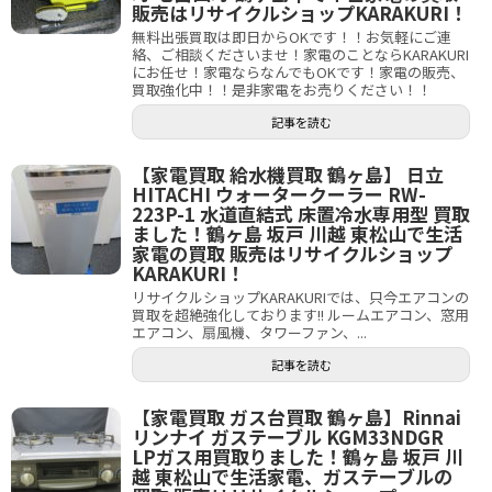
販売はリサイクルショップKARAKURI！
無料出張買取は即日からOKです！！お気軽にご連
絡、ご相談くださいませ！家電のことならKARAKURI
にお任せ！家電ならなんでもOKです！家電の販売、
買取強化中！！是非家電をお売りください！！
記事を読む
【家電買取 給水機買取 鶴ヶ島】 日立
HITACHI ウォータークーラー RW-
223P-1 水道直結式 床置冷水専用型 買取
ました！鶴ヶ島 坂戸 川越 東松山で生活
家電の買取 販売はリサイクルショップ
KARAKURI！
リサイクルショップKARAKURIでは、只今エアコンの
買取を超絶強化しております!! ルームエアコン、窓用
エアコン、扇風機、タワーファン、...
記事を読む
【家電買取 ガス台買取 鶴ヶ島】Rinnai
リンナイ ガステーブル KGM33NDGR
LPガス用買取りました！鶴ヶ島 坂戸 川
越 東松山で生活家電、ガステーブルの