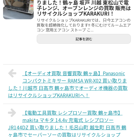
りました！鶴ヶ島 坂戸 川越 東松山で電
子レンジ、オーブンレンジの買取 販売は
リサイクルショップKARAKURI！
リサイクルショップKARAKURIでは、只今エアコンの
買取を超絶強化しております!! 冬にむけてルームエア
コン 窓用エアコン ストーブ こ...
記事を読む
【オーディオ買取 音響買取 鶴ヶ島】Panasonic
コンパクトミキサー RAMSA WR-X02 買い取りま
した！川越市 日高市 鶴ヶ島市でオーディオ機器の買取
はリサイクルショップKARAKURIへ！
【電動工具買取 レシプロソー買取 鶴ヶ島市】
makita マキタ 14.4v 充電式 レシプロソー
JR144DZ 買い取りました！毛呂山町 越生町 日高市 鶴
ヶ島市でセーバーソーの買取はリサイクルショップ