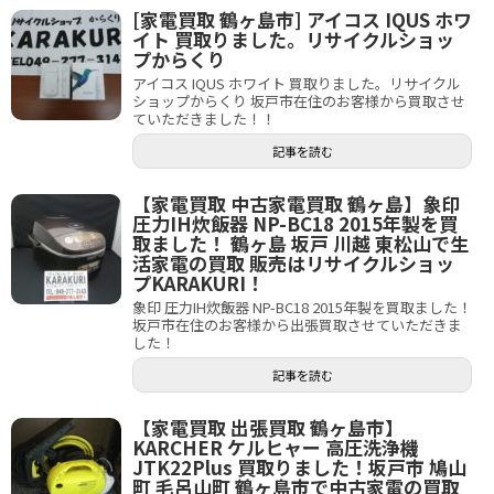
[家電買取 鶴ヶ島市] アイコス IQUS ホワ
イト 買取りました。リサイクルショッ
プからくり
アイコス IQUS ホワイト 買取りました。リサイクル
ショップからくり 坂戸市在住のお客様から買取させ
ていただきました！！
記事を読む
【家電買取 中古家電買取 鶴ヶ島】象印
圧力IH炊飯器 NP-BC18 2015年製を買
取ました！ 鶴ヶ島 坂戸 川越 東松山で生
活家電の買取 販売はリサイクルショッ
プKARAKURI！
象印 圧力IH炊飯器 NP-BC18 2015年製を買取ました！
坂戸市在住のお客様から出張買取させていただきま
した！
記事を読む
【家電買取 出張買取 鶴ヶ島市】
KARCHER ケルヒャー 高圧洗浄機
JTK22Plus 買取りました！坂戸市 鳩山
町 毛呂山町 鶴ヶ島市で中古家電の買取