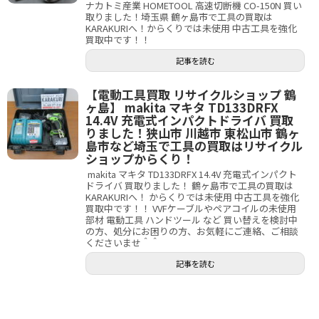
ナカトミ産業 HOMETOOL 高速切断機 CO-150N 買い
取りました！埼玉県 鶴ヶ島市で工具の買取は
KARAKURIへ！からくりでは未使用 中古工具を強化
買取中です！！
記事を読む
【電動工具買取 リサイクルショップ 鶴
ヶ島】 makita マキタ TD133DRFX
14.4V 充電式インパクトドライバ 買取
りました！狭山市 川越市 東松山市 鶴ヶ
島市など埼玉で工具の買取はリサイクル
ショップからくり！
makita マキタ TD133DRFX 14.4V 充電式インパクト
ドライバ 買取りました！ 鶴ヶ島市で工具の買取は
KARAKURIへ！ からくりでは未使用 中古工具を強化
買取中です！！ VVFケーブルやペアコイルの未使用
部材 電動工具 ハンドツール など 買い替えを検討中
の方、処分にお困りの方、お気軽にご連絡、ご相談
くださいませ＾＾
記事を読む