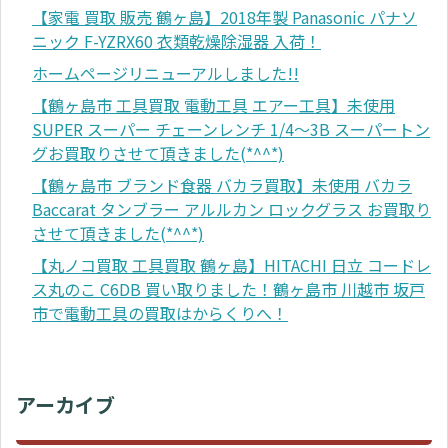
【家電 買取 販売 鶴ヶ島】2018年製 Panasonic パナソ
ニック F-YZRX60 衣類乾燥除湿器 入荷！
ホームページリニューアルしました!!
【鶴ヶ島市 工具買取 電動工具 エアー工具】未使用
SUPER スーパー チェーンレンチ 1/4～3B スーパートン
グお買取りさせて頂きました(*^^*)
【鶴ヶ島市 ブランド食器 バカラ買取】未使用 バカラ
Baccarat タンブラー アルルカン ロックグラス お買取り
させて頂きました(*^^*)
【丸ノコ買取 工具買取 鶴ヶ島】HITACHI 日立 コードレ
ス丸のこ C6DB 買い取りました！鶴ヶ島市 川越市 坂戸
市で電動工具の買取はからくりへ！
アーカイブ