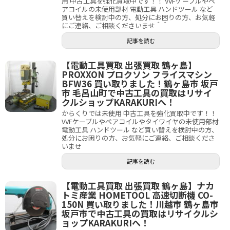
用 中古工具を強化買取中です！！ VVFケーブルやペ
アコイルの未使用部材 電動工具 ハンドツール など
買い替えを検討中の方、処分にお困りの方、お気軽
にご連絡、ご相談くださいませ＾＾
記事を読む
【電動工具買取 出張買取 鶴ヶ島】
PROXXON プロクソン フライスマシン
BFW36 買い取りました！鶴ヶ島市 坂戸
市 毛呂山町で中古工具の買取はリサイ
クルショップKARAKURIへ！
からくりでは未使用 中古工具を強化買取中です！！
VVFケーブルやペアコイルやタイワイヤの未使用部材
電動工具 ハンドツール など買い替えを検討中の方、
処分にお困りの方、お気軽にご連絡、ご相談くださ
いませ
記事を読む
【電動工具買取 出張買取 鶴ヶ島】ナカ
トミ産業 HOMETOOL 高速切断機 CO-
150N 買い取りました！川越市 鶴ヶ島市
坂戸市で中古工具の買取はリサイクルシ
ョップKARAKURIへ！