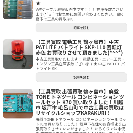
★
VVFケーブル激安販売中です！！！ 在庫多数ござい
ます(*´ω｀*)お気軽にお問い合わせください。 鶴ヶ
島市で工具の買取はK...
記事を読む
【工具買取 電動工具 鶴ヶ島市】中古
PATLITE パトライト SKP-110 回転灯
赤色 お買取りさせて頂きました(*^^*)
中古工具買取いたします！ 電動工具・エアー工具・
エンジン工具在庫多数ございます★ 中古 PATLITE パ
トライト SK...
記事を読む
【工具買取 出張買取 鶴ヶ島市】廃盤
TONE トネツール コンビネーション ツ
ールセット K70 買い取りました！川越
市 坂戸市 毛呂山町で中古工具の買取は
リサイクルショップKARAKURI！
廃盤 TONE トネツール コンビネーション ツールセッ
ト K70 買い取りました！ 坂戸市在住のお客様より出
張買取りさせていただきました！ からくりでは未使