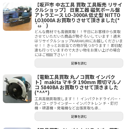
【坂戸市 中古工具 買取 工具販売 リサイ
クルショップ】 日東工器 磁気ボール盤
アトラエース LO-3000A 低丈型 NITTO
LO3000A お買取りさせて頂きました(*
´ω｀)
どんな商材でも高価買取！！平日にお客様から買取
させていただいた商品が勢ぞろいしています！週末
はリサイクルショップKARAKURIにお越しくださいま
せ！！ きっとお目当ての物が見つかります！ 即日配
達も行っていますので大きい物をお買い上げの場合
にはご相談下さい！！
記事を読む
【電動工具買取 丸ノコ買取 インパク
ト】makita マキタ 190mm 際切マルノ
コ 5840BA お買取りさせて頂きました
(*^^*)
工具高価買取致します！！ インパクトドライバー・
丸ノコ・グラインダー・インパクトレン チ・釘打
機・耕運機・発電機など出張買取も承...
記事を読む