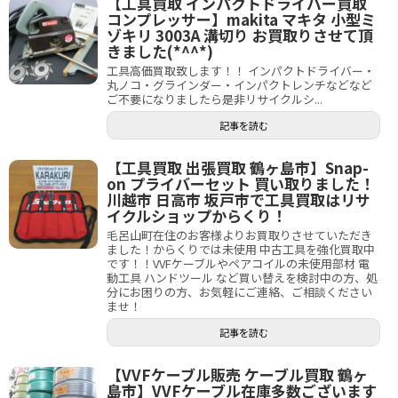
【工具買取 インパクトドライバー買取
コンプレッサー】makita マキタ 小型ミ
ゾキリ 3003A 溝切り お買取りさせて頂
きました(*^^*)
工具高価買取致します！！ インパクトドライバー・
丸ノコ・グラインダー・インパクトレンチなどなど
ご不要になりましたら是非リサイクルシ...
記事を読む
【工具買取 出張買取 鶴ヶ島市】Snap-
on プライバーセット 買い取りました！
川越市 日高市 坂戸市で工具買取はリサ
イクルショップからくり！
毛呂山町在住のお客様よりお買取りさせていただき
ました！からくりでは未使用 中古工具を強化買取中
です！！VVFケーブルやペアコイルの未使用部材 電
動工具 ハンドツール など買い替えを検討中の方、処
分にお困りの方、お気軽にご連絡、ご相談ください
ませ！
記事を読む
【VVFケーブル販売 ケーブル買取 鶴ヶ
島市】VVFケーブル在庫多数ございます