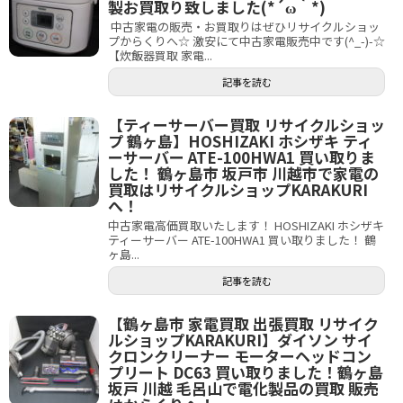
製お買取り致しました(*´ω｀*)
中古家電の販売・お買取りはぜひリサイクルショッ
プからくりへ☆ 激安にて中古家電販売中です(^_-)-☆
【炊飯器買取 家電...
記事を読む
【ティーサーバー買取 リサイクルショッ
プ 鶴ヶ島】HOSHIZAKI ホシザキ ティ
ーサーバー ATE-100HWA1 買い取りま
した！ 鶴ヶ島市 坂戸市 川越市で家電の
買取はリサイクルショップKARAKURI
へ！
中古家電高価買取いたします！ HOSHIZAKI ホシザキ
ティーサーバー ATE-100HWA1 買い取りました！ 鶴
ヶ島...
記事を読む
【鶴ヶ島市 家電買取 出張買取 リサイク
ルショップKARAKURI】ダイソン サイ
クロンクリーナー モーターヘッドコン
プリート DC63 買い取りました！鶴ヶ島
坂戸 川越 毛呂山で電化製品の買取 販売