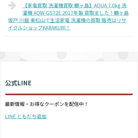
【家電買取 洗濯機買取 鶴ヶ島】AQUA 7.0kg 洗
濯機 AQW-GS72E 2017年製 買取ました！鶴ヶ島
坂戸 川越 東松山で生活家電 洗濯機の買取 販売はリサ
イクルショップKARAKURI！
公式LINE
最新情報・お得なクーポンを配信中！
LINE ともだち追加