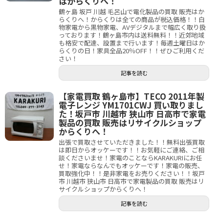
はからくりへ！
鶴ヶ島 坂戸 川越 毛呂山で電化製品の買取 販売はか
らくりへ！からくりは全ての商品が税込価格！！白
物家電から黒物家電、AVデジタルまで幅広く取り扱
っております！鶴ヶ島市内は送料無料！！近郊地域
も格安で配達、設置まで行います！毎週土曜日はか
らくりの日！家具全品20％OFF！！ぜひご利用くだ
さい！
記事を読む
【家電買取 鶴ヶ島市】TECO 2011年製
電子レンジ YM1701CWJ 買い取りまし
た！坂戸市 川越市 狭山市 日高市で家電
製品の買取 販売はリサイクルショップ
からくりへ！
出張で買取させていただきました！！無料出張買取
は即日からオッケーです！！お気軽にご連絡、ご相
談くださいませ！家電のことならKARAKURIにお任
せ！家電ならなんでもオッケーです！家電の販売、
買取強化中！！是非家電をお売りください！！坂戸
市 川越市 狭山市 日高市で家電製品の買取 販売はリ
サイクルショップからくりへ！
記事を読む