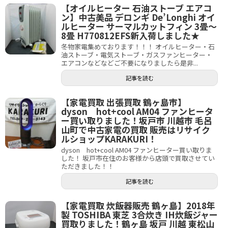
【オイルヒーター 石油ストーブ エアコ
ン】中古美品 デロンギ De’Longhi オイ
ルヒーター サーマルカットフィン 3畳～
8畳 H770812EFS新入荷しました★
冬物家電集めております！！！ オイルヒーター・石
油ストーブ・電気ストーブ・ガスファンヒーター・
エアコンなどなどご不要になりましたら是非...
記事を読む
【家電買取 出張買取 鶴ヶ島市】
dyson hot+cool AM04 ファンヒータ
ー買い取りました！坂戸市 川越市 毛呂
山町で中古家電の買取 販売はリサイク
ルショップKARAKURI！
dyson hot+cool AM04 ファンヒーター買い取りま
した！ 坂戸市在住のお客様から店頭で買取させてい
ただきました！！
記事を読む
【家電買取 炊飯器販売 鶴ヶ島】2018年
製 TOSHIBA 東芝 3合炊き IH炊飯ジャー
買取りました！鶴ヶ島 坂戸 川越 東松山