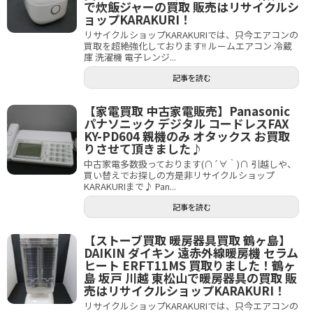
で炊飯ジャーの買取 販売はリサイクルシ
ョップKARAKURI！
リサイクルショップKARAKURIでは、只今エアコンの
買取を超絶強化しております!! ルームエアコン 冷蔵
庫 洗濯機 電子レンジ...
記事を読む
【家電買取 中古家電販売】Panasonic
パナソニック デジタル コードレスFAX
KY-PD604 親機のみ オタックス お買取
りさせて頂きました♪
中古家電多数扱っております(∩´∀｀)∩ 引越しや、
買い替えでお探しの方是非リサイクルショップ
KARAKURIまで♪ Pan...
記事を読む
【ストーブ買取 暖房器具買取 鶴ヶ島】
DAIKIN ダイキン 遠赤外線暖房機 セラム
ヒート ERFT11MS 買取りました！鶴ヶ
島 坂戸 川越 東松山で暖房器具の買取 販
売はリサイクルショップKARAKURI！
リサイクルショップKARAKURIでは、只今エアコンの