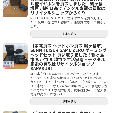
ル型イヤホンを買取しました！鶴ヶ島
坂戸 川越 日高でデジタル家電の買取は
リサイクルショップからくり！
NICEHCK HK6 6BA カナル型イヤホンを買取しまし
た！ 坂戸市在住のお客様から店頭買取させて頂きま
した。
記事を読む
【家電買取 ヘッドホン買取 鶴ヶ島市】
SENNHEISER GAME ZERO ゲーミング
ヘッドセット 買い取りました！鶴ヶ島
市 坂戸市 川越市で生活家電・デジタル
家電の買取はリサイクルショップ
KARAKURI！
坂戸市在住のお客様から買取させていただきまし
た！デジタル家電高価買取中！無料出張買取は即日
からOKです！！お気軽にご連絡、ご相談くださいま
せ！家電のことならKARAKURIにお任せ！家電ならな
んでもOKです！家電の販売、買取強化中！！是非家
電をお売りください！！
記事を読む