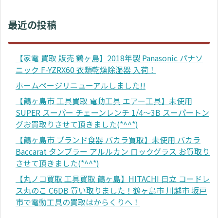
最近の投稿
【家電 買取 販売 鶴ヶ島】2018年製 Panasonic パナソ
ニック F-YZRX60 衣類乾燥除湿器 入荷！
ホームページリニューアルしました!!
【鶴ヶ島市 工具買取 電動工具 エアー工具】未使用
SUPER スーパー チェーンレンチ 1/4～3B スーパートン
グお買取りさせて頂きました(*^^*)
【鶴ヶ島市 ブランド食器 バカラ買取】未使用 バカラ
Baccarat タンブラー アルルカン ロックグラス お買取り
させて頂きました(*^^*)
【丸ノコ買取 工具買取 鶴ヶ島】HITACHI 日立 コードレ
ス丸のこ C6DB 買い取りました！鶴ヶ島市 川越市 坂戸
市で電動工具の買取はからくりへ！