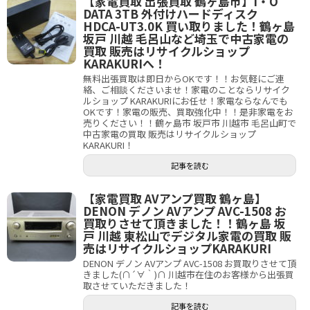
【家電買取 出張買取 鶴ヶ島市】I・O
DATA 3TB 外付けハードディスク
HDCA-UT3.0K 買い取りました！鶴ヶ島
坂戸 川越 毛呂山など埼玉で中古家電の
買取 販売はリサイクルショップ
KARAKURIへ！
無料出張買取は即日からOKです！！お気軽にご連
絡、ご相談くださいませ！家電のことならリサイク
ルショップ KARAKURIにお任せ！家電ならなんでも
OKです！家電の販売、買取強化中！！是非家電をお
売りください！！鶴ヶ島市 坂戸市 川越市 毛呂山町で
中古家電の買取 販売はリサイクルショップ
KARAKURI！
記事を読む
【家電買取 AVアンプ買取 鶴ヶ島】
DENON デノン AVアンプ AVC-1508 お
買取りさせて頂きました！！鶴ヶ島 坂
戸 川越 東松山でデジタル家電の買取 販
売はリサイクルショップKARAKURI
DENON デノン AVアンプ AVC-1508 お買取りさせて頂
きました(∩´∀｀)∩ 川越市在住のお客様から出張買
取させていただきました！
記事を読む