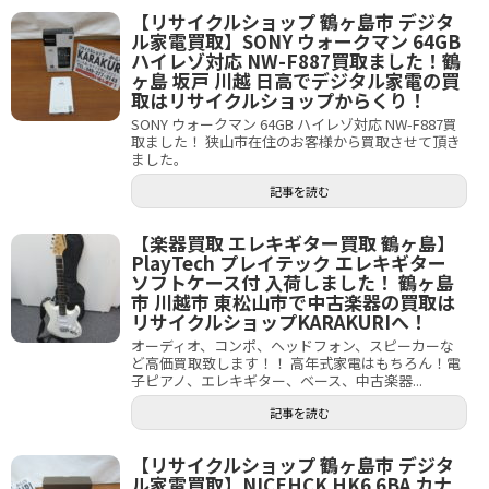
【リサイクルショップ 鶴ヶ島市 デジタ
ル家電買取】SONY ウォークマン 64GB
ハイレゾ対応 NW-F887買取ました！鶴
ヶ島 坂戸 川越 日高でデジタル家電の買
取はリサイクルショップからくり！
SONY ウォークマン 64GB ハイレゾ対応 NW-F887買
取ました！ 狭山市在住のお客様から買取させて頂き
ました。
記事を読む
【楽器買取 エレキギター買取 鶴ヶ島】
PlayTech プレイテック エレキギター
ソフトケース付 入荷しました！ 鶴ヶ島
市 川越市 東松山市で中古楽器の買取は
リサイクルショップKARAKURIへ！
オーディオ、コンポ、ヘッドフォン、スピーカーな
ど高価買取致します！！ 高年式家電はもちろん！電
子ピアノ、エレキギター、ベース、中古楽器...
記事を読む
【リサイクルショップ 鶴ヶ島市 デジタ
ル家電買取】NICEHCK HK6 6BA カナ