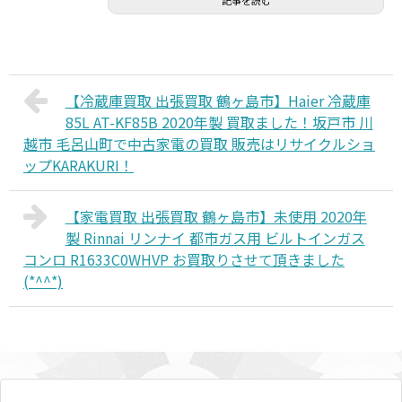
記事を読む
【冷蔵庫買取 出張買取 鶴ヶ島市】Haier 冷蔵庫
85L AT-KF85B 2020年製 買取ました！坂戸市 川
越市 毛呂山町で中古家電の買取 販売はリサイクルショ
ップKARAKURI！
【家電買取 出張買取 鶴ヶ島市】未使用 2020年
製 Rinnai リンナイ 都市ガス用 ビルトインガス
コンロ R1633C0WHVP お買取りさせて頂きました
(*^^*)