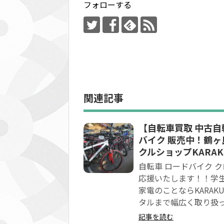
フォローする
関連記事
【自転車買取 中古自
バイク 販売中！鶴ヶ
クルショップKARAK
自転車 ロードバイク 
応援いたします！！学生
家電のことならKARA
タルまで幅広く取り扱
記事を読む