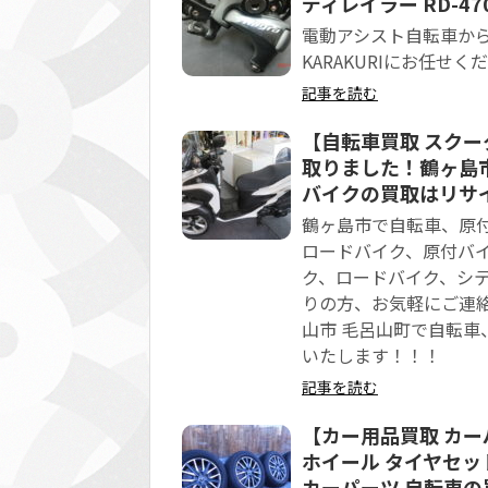
ディレイラー RD-47
電動アシスト自転車か
KARAKURIにお任せく
記事を読む
【自転車買取 スクータ
取りました！鶴ヶ島市
バイクの買取はリサイ
鶴ヶ島市で自転車、原付
ロードバイク、原付バ
ク、ロードバイク、シテ
りの方、お気軽にご連絡
山市 毛呂山町で自転
いたします！！！
記事を読む
【カー用品買取 カー
ホイール タイヤセッ
カーパーツ 自転車の