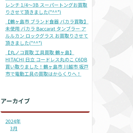
レンチ 1/4～3B スーパートングお買取
りさせて頂きました(*^^*)
【鶴ヶ島市 ブランド食器 バカラ買取】
未使用 バカラ Baccarat タンブラー ア
ルルカン ロックグラス お買取りさせて
頂きました(*^^*)
【丸ノコ買取 工具買取 鶴ヶ島】
HITACHI 日立 コードレス丸のこ C6DB
買い取りました！鶴ヶ島市 川越市 坂戸
市で電動工具の買取はからくりへ！
アーカイブ
2024年
3月