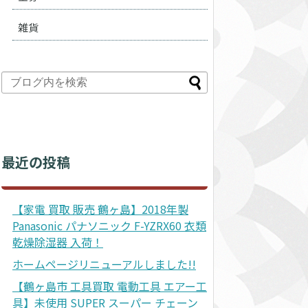
雑貨
最近の投稿
【家電 買取 販売 鶴ヶ島】2018年製
Panasonic パナソニック F-YZRX60 衣類
乾燥除湿器 入荷！
ホームページリニューアルしました!!
【鶴ヶ島市 工具買取 電動工具 エアー工
具】未使用 SUPER スーパー チェーン