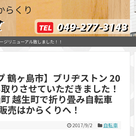
からくり
ージリニューアル致しました！！
 鶴ヶ島市】ブリヂストン 20
い取りさせていただきました！
山町 越生町で折り畳み自転車
 販売はからくりへ！
2017/9/2
自転車