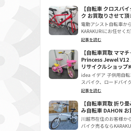
【自転車 クロスバイ
ク お買取りさせて頂き
電動アシスト自転車か
KARAKURIにお任せく
記事を読む
【自転車買取 ママチャ
Princess Jew
リサイクルショップKA
idea イデア 子供用自転車
スバイク、ロードバイク
記事を読む
【自転車買取 折り畳
み自転車 DAHON 
川越市在住のお客様か
バイク売るならKARAK