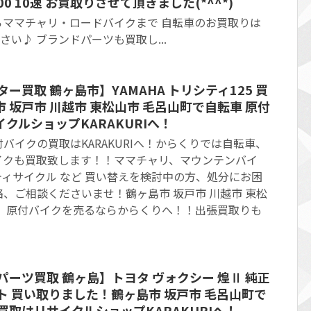
00 10速 お買取りさせて頂きました(*^^*)
らママチャリ・ロードバイクまで 自転車のお買取りは
ださい♪ ブランドパーツも買取し...
ー買取 鶴ヶ島市】YAMAHA トリシティ125 買
 坂戸市 川越市 東松山市 毛呂山町で自転車 原付
クルショップKARAKURIへ！
バイクの買取はKARAKURIへ！からくりでは自転車、
イクも買取致します！！ママチャリ、マウンテンバイ
ィサイクル など 買い替えを検討中の方、処分にお困
、ご相談くださいませ！鶴ヶ島市 坂戸市 川越市 東松
車、原付バイクを売るならからくりへ！！出張買取りも
パーツ買取 鶴ヶ島】トヨタ ヴォクシー 煌Ⅱ 純正
ト 買い取りました！鶴ヶ島市 坂戸市 毛呂山町で
買取はリサイクルショップKARAKURIへ！