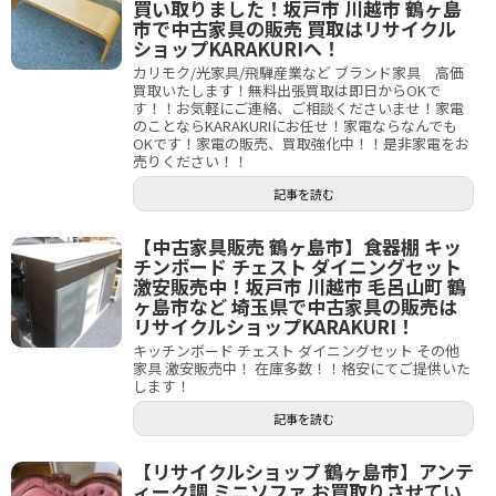
買い取りました！坂戸市 川越市 鶴ヶ島
市で中古家具の販売 買取はリサイクル
ショップKARAKURIへ！
カリモク/光家具/飛騨産業など ブランド家具 高価
買取いたします！無料出張買取は即日からOKで
す！！お気軽にご連絡、ご相談くださいませ！家電
のことならKARAKURIにお任せ！家電ならなんでも
OKです！家電の販売、買取強化中！！是非家電をお
売りください！！
記事を読む
【中古家具販売 鶴ヶ島市】食器棚 キッ
チンボード チェスト ダイニングセット
激安販売中！坂戸市 川越市 毛呂山町 鶴
ヶ島市など 埼玉県で中古家具の販売は
リサイクルショップKARAKURI！
キッチンボード チェスト ダイニングセット その他
家具 激安販売中！ 在庫多数！！格安にてご提供いた
します！
記事を読む
【リサイクルショップ 鶴ヶ島市】アンテ
ィーク調 ミニソファ お買取りさせてい