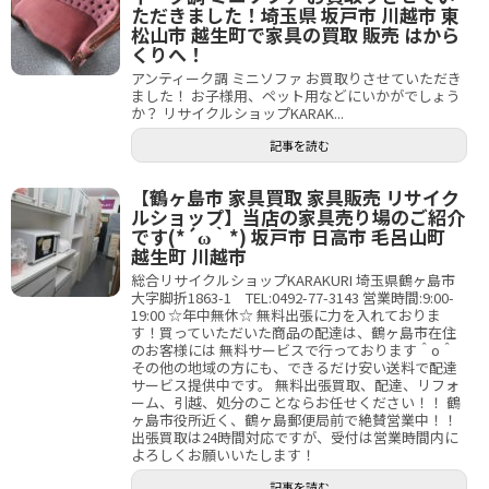
ただきました！埼玉県 坂戸市 川越市 東
松山市 越生町で家具の買取 販売 はから
くりへ！
アンティーク調 ミニソファ お買取りさせていただき
ました！ お子様用、ペット用などにいかがでしょう
か？ リサイクルショップKARAK...
記事を読む
【鶴ヶ島市 家具買取 家具販売 リサイク
ルショップ】当店の家具売り場のご紹介
です(*´ω｀*) 坂戸市 日高市 毛呂山町
越生町 川越市
総合リサイクルショップKARAKURI 埼玉県鶴ヶ島市
大字脚折1863-1 TEL:0492-77-3143 営業時間:9:00-
19:00 ☆年中無休☆ 無料出張に力を入れておりま
す！買っていただいた商品の配達は、鶴ヶ島市在住
のお客様には 無料サービスで行っております＾o＾
その他の地域の方にも、できるだけ安い送料で配達
サービス提供中です。 無料出張買取、配達、リフォ
ーム、引越、処分のことならお任せください！！ 鶴
ヶ島市役所近く、鶴ヶ島郵便局前で絶賛営業中！！
出張買取は24時間対応ですが、受付は営業時間内に
よろしくお願いいたします！
記事を読む