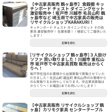
【中古家具販売 鶴ヶ島市】食器棚 キッ
チンボード チェスト ダイニングセット
激安販売中！坂戸市 川越市 毛呂山町 鶴
ヶ島市など 埼玉県で中古家具の販売は
リサイクルショップKARAKURI！
キッチンボード チェスト ダイニングセット その他
家具 激安販売中！ 在庫多数！！格安にてご提供いた
します！
記事を読む
[リサイクルショップ 鶴ヶ島市]３人掛け
ソファ 買い取りました！川越市 東松山
市 坂戸市で中古家具買取 販売はからく
りへ！
坂戸市在住のお客様から出張買取で買取させていた
だきました！毛呂山町 越生町 東松山市のお客様から
のお買取りをお待ちしております。中古家具買取は
からくりへ！お電話1本でお伺いいたします！
記事を読む
【中古家具販売 リサイクルショップ 鶴
ヶ島】カリモク家具 センターテーブル