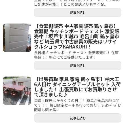
日配達が可能！！どこのお店よりも早く配...
記事を読む
【食器棚販売 中古家具販売 鶴ヶ島市】
食器棚 キッチンボード チェスト 激安販
売中！坂戸市 川越市 毛呂山町 鶴ヶ島市
など 埼玉県で中古家具の販売はリサイ
クルショップKARAKURI！
食器棚 キッチンボード チェスト 激安販売中！ 在庫
多数！！格安にてご提供いたします！
記事を読む
【出張買取 家具 家電 鶴ヶ島市】柏木工
6人掛け ダイニングテーブルセット 入荷
しました！ 出張買取にてお買取りさせ
て頂きました♪
毎週土曜日はからくりの日！！ 家具が全品20％OFF
です！！ 毎日限定セールも行っておりますよ(=ﾟωﾟ)ﾉ
配達も鶴ヶ島...
記事を読む