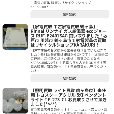
古家電の買取 販売はリサイクルショップ
KARAKURI！
記事を読む
【家電買取 中古家電買取 鶴ヶ島】
Rinnai リンナイ ガス給湯器 ecoジョー
ズ RUF-E2401SAG 買い取りました！坂
戸市 川越市 鶴ヶ島市で家電製品の買取
はリサイクルショップKARAKURI！
川越市在住のお客様から出張買取させていただきま
した！無料出張買取は即日からOKです！！お気軽に
ご連絡、ご相談くださいませ！家電のことなら
KARAKURIにお任せ！家電ならなんでもOKです！家
電の販売、買取強化中！！是非家電をお売りくださ
い！！
記事を読む
【照明買取 ライト買取 鶴ヶ島市】未使
用 トヨスター アクリル 5灯 ペンダント
ライト TP-273-CL お買取りさせて頂き
ました(*^^*)
夏物家電高価買取中です！！ エアコン・窓コン・扇
風機・タワーファンなど夏物家電集めております(*