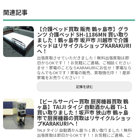
関連記事
【介護ベッド買取 販売 鶴ヶ島市】グラ
ンツ 介護ベッド SH-1186MN 買い取り
ました！鶴ヶ島市 坂戸市 川越市で介護
ベッドはリサイクルショップKARAKURI
へ！
出張買取させていただきました！無料出張買取は即
日からOKです！！お気軽にご連絡、ご相談ください
ませ！家電のことならKARAKURIにお任せ！家電なら
なんでもOKです！家電の販売、買取強化中！！是非
家電をお売りください！！
記事を読む
【ビールサーバー買取 厨房機器買取 鶴
ヶ島】TAIJI タイジ 自動酒かん器 Ti-1
買い取りました！坂戸市 狭山市 鶴ヶ島
市で厨房機器の買取はリサイクルショッ
プKARAKURIへ！
TAIJI タイジ 自動酒かん器 Ti-1 買い取りました！無料
出張買取は即日からOKです！！お気軽にご連絡、ご