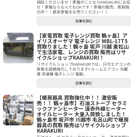
相談くださいませ！家電のことならKARAKURIにお任
せ！家電ならなんでもOKです！家電の販売、買取強
化中！！是非家電をお売りください！！
記事を読む
【家電買取 電子レンジ買取 鶴ヶ島】ア
イリスオーヤマ 電子レンジ MBL-17T5
買取りました！鶴ヶ島 坂戸 川越 東松山
で生活家電、レンジの買取 販売はリサ
イクルショップKARAKURI！
リサイクルショップKARAKURIでは、只今エアコンの
買取を超絶強化しております!! ルームエアコン 冷蔵
庫 洗濯機 電子レンジ 電動...
記事を読む
【暖房器具 買取強化中！！ 激安販
売！！ 鶴ヶ島市】石油ストーブ セラミ
ックファンヒーター 遠赤外線ヒーター
オイルヒーター 大量入荷致しました！
鶴ヶ島市 坂戸市 川越市 毛呂山町で暖房
器具の買取 販売はリサイクルショップ
KARAKURI