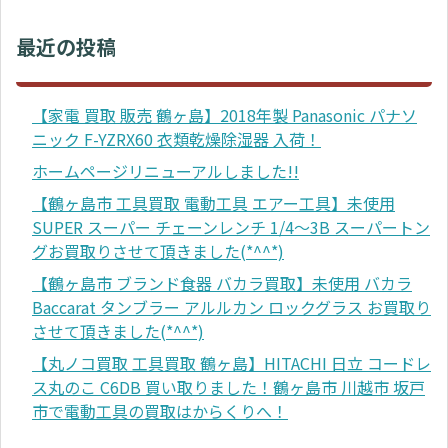
最近の投稿
【家電 買取 販売 鶴ヶ島】2018年製 Panasonic パナソ
ニック F-YZRX60 衣類乾燥除湿器 入荷！
ホームページリニューアルしました!!
【鶴ヶ島市 工具買取 電動工具 エアー工具】未使用
SUPER スーパー チェーンレンチ 1/4～3B スーパートン
グお買取りさせて頂きました(*^^*)
【鶴ヶ島市 ブランド食器 バカラ買取】未使用 バカラ
Baccarat タンブラー アルルカン ロックグラス お買取り
させて頂きました(*^^*)
【丸ノコ買取 工具買取 鶴ヶ島】HITACHI 日立 コードレ
ス丸のこ C6DB 買い取りました！鶴ヶ島市 川越市 坂戸
市で電動工具の買取はからくりへ！