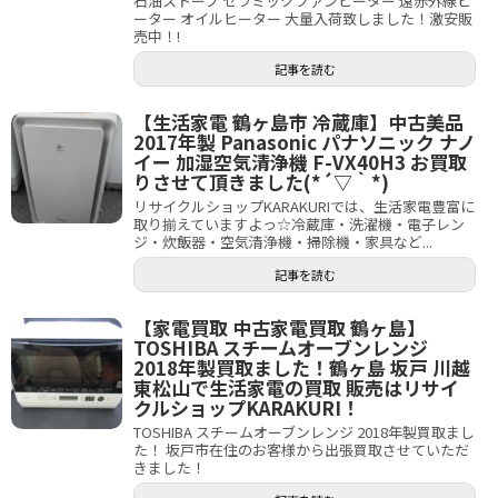
石油ストーブ セラミックファンヒーター 遠赤外線ヒ
ーター オイルヒーター 大量入荷致しました！激安販
売中！!
記事を読む
【生活家電 鶴ヶ島市 冷蔵庫】中古美品
2017年製 Panasonic パナソニック ナノ
イー 加湿空気清浄機 F-VX40H3 お買取
りさせて頂きました(*´▽｀*)
リサイクルショップKARAKURIでは、生活家電豊富に
取り揃えていますよっ☆冷蔵庫・洗濯機・電子レン
ジ・炊飯器・空気清浄機・掃除機・家具など...
記事を読む
【家電買取 中古家電買取 鶴ヶ島】
TOSHIBA スチームオーブンレンジ
2018年製買取ました！鶴ヶ島 坂戸 川越
東松山で生活家電の買取 販売はリサイ
クルショップKARAKURI！
TOSHIBA スチームオーブンレンジ 2018年製買取まし
た！ 坂戸市在住のお客様から出張買取させていただ
きました！