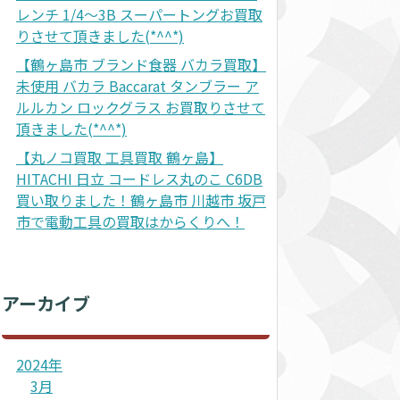
レンチ 1/4～3B スーパートングお買取
りさせて頂きました(*^^*)
【鶴ヶ島市 ブランド食器 バカラ買取】
未使用 バカラ Baccarat タンブラー ア
ルルカン ロックグラス お買取りさせて
頂きました(*^^*)
【丸ノコ買取 工具買取 鶴ヶ島】
HITACHI 日立 コードレス丸のこ C6DB
買い取りました！鶴ヶ島市 川越市 坂戸
市で電動工具の買取はからくりへ！
アーカイブ
2024年
3月