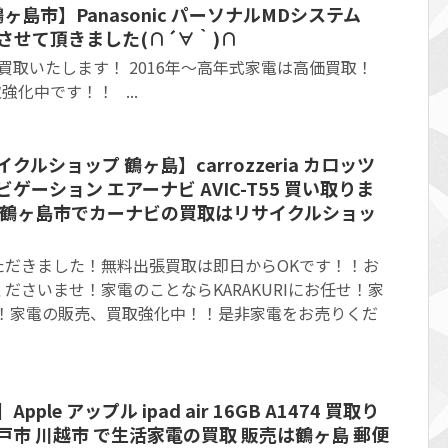
鶴ヶ島市】Panasonic パーソナルMDシステム
取りさせて頂きました(∩´∀｀)∩
 買取いたします！ 2016年～高年式家電は高価買取！
取強化中です！！ ...
クルショップ 鶴ヶ島】carrozzeria カロッツ
ゲーション エアーナビ AVIC-T55 買い取りま
 鶴ヶ島市でカーナビの買取はリサイクルショッ
ただきました！無料出張買取は即日からOKです！！お
ださいませ！家電のことならKARAKURIにお任せ！家
す！家電の販売、買取強化中！！是非家電をお売りくだ
ple アップル ipad air 16GB A1474 買取り
戸市 川越市 で生活家電の買取 販売は鶴ヶ島 郵便