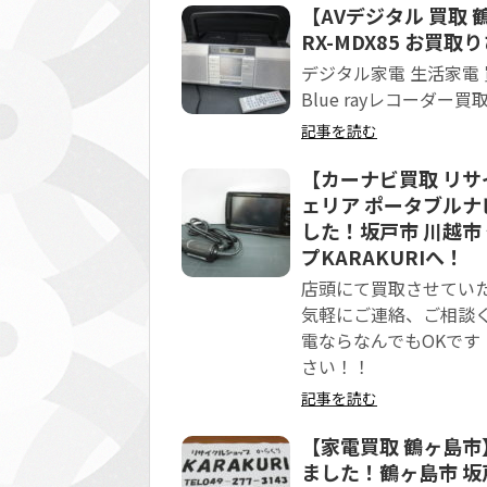
【AVデジタル 買取 
RX-MDX85 お買
デジタル家電 生活家電
Blue rayレコーダー買
記事を読む
【カーナビ買取 リサイ
ェリア ポータブルナビ
した！坂戸市 川越市
プKARAKURIへ！
店頭にて買取させてい
気軽にご連絡、ご相談く
電ならなんでもOKで
さい！！
記事を読む
【家電買取 鶴ヶ島市】Ap
ました！鶴ヶ島市 坂