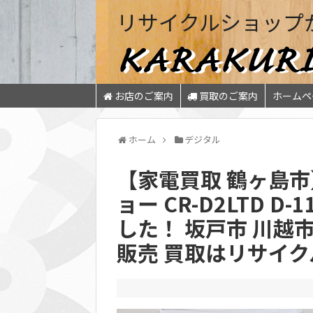
リサイクルショップ
お店のご案内
買取のご案内
ホームペ
ホーム
デジタル
【家電買取 鶴ヶ島市】
ョー CR-D2LTD D-
した！ 坂戸市 川越
販売 買取はリサイ