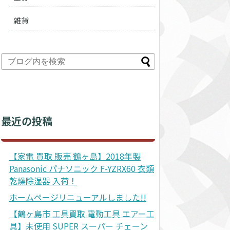
雑貨
最近の投稿
【家電 買取 販売 鶴ヶ島】2018年製
Panasonic パナソニック F-YZRX60 衣類
乾燥除湿器 入荷！
ホームページリニューアルしました!!
【鶴ヶ島市 工具買取 電動工具 エアー工
具】未使用 SUPER スーパー チェーン