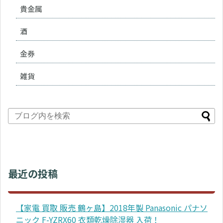
貴金属
酒
金券
雑貨
最近の投稿
【家電 買取 販売 鶴ヶ島】2018年製 Panasonic パナソ
ニック F-YZRX60 衣類乾燥除湿器 入荷！