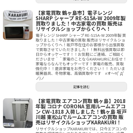
【家電買取 鶴ヶ島市】電子レンジ
SHARP シャープ RE-S15A-W 2009年製
買取りました！中古家電の買取 販売は
リサイクルショップからくりへ！
電子レンジ SHARP シャープ RE-S15A-W 2009年製 買
取りました！中古家電の買取 販売はリサイクルショ
ップからくりへ！坂戸市在住のお客様から出張買取
で買取させていただきました！！無料出張買取は即
日からオッケーです！！お気軽にご連絡、ご相談く
ださいませ＾＾家電のことならKARAKURIにお任せ！
家電ならなんでもオッケーです！家電の販売、買取
強化中！！是非家電をお売りください！！ ただいま
暖房器具、冬物家電、高価買取中です ｫオ～!!(ﾟДﾟ
ノ)ノ
記事を読む
【家電買取 エアコン買取 鶴ヶ島】2018
年製 コロナ CORONA 窓用ルームエアコ
ン CW-1818 入荷しました！鶴ヶ島 坂戸
川越 東松山でルームエアコンの買取 販
売はリサイクルショップKARAKURI！
リサイクルショップKARAKURIでは、只今エアコンの