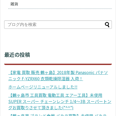
雑貨
最近の投稿
【家電 買取 販売 鶴ヶ島】2018年製 Panasonic パナソ
ニック F-YZRX60 衣類乾燥除湿器 入荷！
ホームページリニューアルしました!!
【鶴ヶ島市 工具買取 電動工具 エアー工具】未使用
SUPER スーパー チェーンレンチ 1/4～3B スーパートン
グお買取りさせて頂きました(*^^*)
【鶴ヶ島市 ブランド食器 バカラ買取】未使用 バカラ