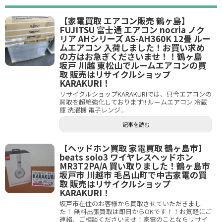
【家電買取 エアコン販売 鶴ヶ島】
FUJITSU 富士通 エアコン nocria ノク
リア AHシリーズ AS-AH360K 12畳 ルー
ムエアコン 入荷しました！お買い求め
の方はお急ぎくださいませ！！鶴ヶ島
坂戸 川越 東松山でルームエアコンの買
取 販売はリサイクルショップ
KARAKURI！
リサイクルショップKARAKURIでは、只今エアコンの
買取を超絶強化しております!! ルームエアコン 冷蔵
庫 洗濯機 電子レンジ...
記事を読む
【ヘッドホン買取 家電買取 鶴ヶ島市】
beats solo3 ワイヤレスヘッドホン
MR3T2PA/A 買い取りました！鶴ヶ島市
坂戸市 川越市 毛呂山町で中古家電の買
取 販売はリサイクルショップ
KARAKURI！
坂戸市在住のお客様から買取させていただきまし
た！ 無料出張買取は即日からOKです！！お気軽にご
連絡、ご相談くださいませ！家電のことならリサイ