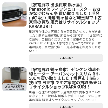
【家電買取 出張買取 鶴ヶ島】
Panasonic フィッシュロースター おさ
かなけむらん亭 買い取りました！毛呂
山町 坂戸 川越 鶴ヶ島など埼玉県で中古
家電の買取 販売はリサイクルショップ
KARAKURI！
川越市在住のお客様から出張買取させていただきま
した！無料出張買取は即日からOKです！！お気軽に
ご連絡、ご相談くださいませ！家電のことなら
KARAKURIにお任せ！家電ならなんでもOKです！家
電の販売、買取強化中！！是非家電をお売りくださ
い！！
記事を読む
【家電買取 鶴ヶ島市】ゼンケン 遠赤外
線ヒーター アーバンホットスリム RH-
501M 買い取りました！坂戸市 川越市
狭山市 日高市 で中古家電の買取 販売は
リサイクルショップKARAKURI！
川越市在住のお客様から店頭買取で買取させていた
だきました！坂戸市 川越市 狭山市 日高市 で中古家
電の買取 販売はリサイクルショップKARAKURI！
記事を読む