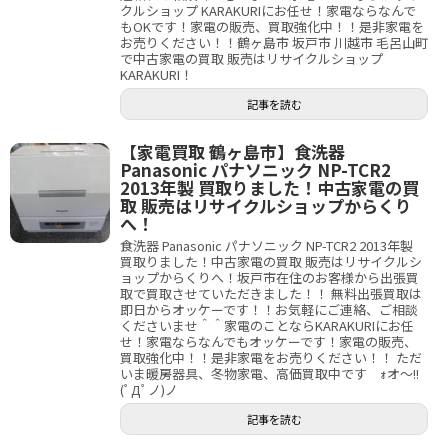
クルショップ KARAKURIにお任せ！家電ならなんで
もOKです！家電の販売、買取強化中！！是非家電を
お売りください！！鶴ヶ島市 坂戸市 川越市 毛呂山町
で中古家電の買取 販売はリサイクルショップ
KARAKURI！
記事を読む
【家電買取 鶴ヶ島市】食洗器
Panasonic パナソニック NP-TCR2
2013年製 買取りました！中古家電の買
取 販売はリサイクルショップからくり
へ！
食洗器 Panasonic パナソニック NP-TCR2 2013年製
買取りました！中古家電の買取 販売はリサイクルシ
ョップからくりへ！坂戸市在住のお客様から出張買
取で買取させていただきました！！ 無料出張買取は
即日からオッケーです！！お気軽にご連絡、ご相談
くださいませ＾＾家電のことならKARAKURIにお任
せ！家電ならなんでもオッケーです！家電の販売、
買取強化中！！是非家電をお売りください！！ ただ
いま暖房器具、冬物家電、高価買取中です ｫオ～!!
(ﾟДﾟノ)ノ
記事を読む