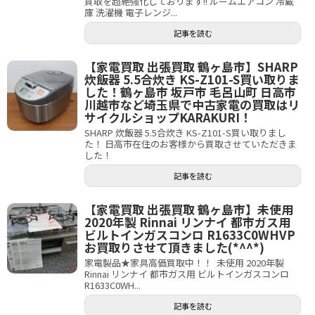
買取を超絶強化しております!! ルームエアコン 冷蔵
庫 洗濯機 電子レンジ...
記事を読む
【家電買取 出張買取 鶴ヶ島市】SHARP
炊飯器 5.5合炊き KS-Z101-S買い取りま
した！鶴ヶ島市 坂戸市 毛呂山町 日高市
川越市など埼玉県で中古家電の買取はリ
サイクルショップKARAKURI！
SHARP 炊飯器 5.5合炊き KS-Z101-S買い取りまし
た！ 日高市在住のお客様から買取させていただきま
した！
記事を読む
【家電買取 出張買取 鶴ヶ島市】未使用
2020年製 Rinnai リンナイ 都市ガス用
ビルトインガスコンロ R1633C0WHVP
お買取りさせて頂きました(*^^*)
家電製品★家具高価買取中！！ 未使用 2020年製
Rinnai リンナイ 都市ガス用 ビルトインガスコンロ
R1633C0WH...
記事を読む