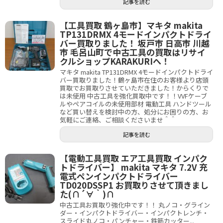
記事を読む
【工具買取 鶴ヶ島市】マキタ makita
TP131DRMX 4モードインパクトドライ
バー買取りました！ 坂戸市 日高市 川越
市 毛呂山町で中古工具の買取はリサイ
クルショップKARAKURIへ！
マキタ makita TP131DRMX 4モードインパクトドライ
バー買取りました！鶴ヶ島市在住のお客様より店頭
買取でお買取りさせていただきました！からくりで
は未使用 中古工具を強化買取中です！！VVFケーブ
ルやペアコイルの未使用部材 電動工具 ハンドツール
など買い替えを検討中の方、処分にお困りの方、お
気軽にご連絡、ご相談くださいませ＾＾
記事を読む
【電動工具買取 エア工具買取 インパク
トドライバー】 makita マキタ 7.2V 充
電式ペンインパクトドライバー
TD020DSSP1 お買取りさせて頂きまし
た(∩´∀｀)∩
中古工具お買取り強化中です！！ 丸ノコ・グライン
ダー・インパクトドライバー・インパクトレンチ・
スライド丸ノコ・パンチャー・鉄筋カッター...