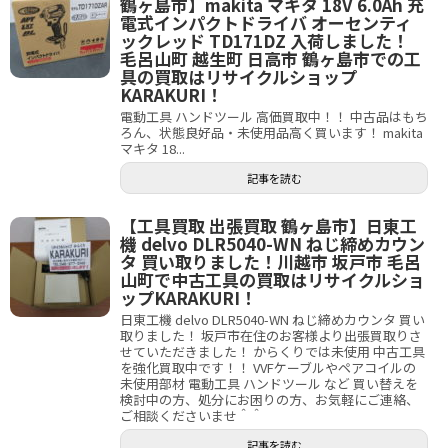
鶴ヶ島市】makita マキタ 18V 6.0Ah 充
電式インパクトドライバ オーセンティ
ックレッド TD171DZ 入荷しました！
毛呂山町 越生町 日高市 鶴ヶ島市での工
具の買取はリサイクルショップ
KARAKURI！
電動工具 ハンドツール 高価買取中！！ 中古品はもち
ろん、状態良好品・未使用品高く買います！ makita
マキタ 18...
記事を読む
【工具買取 出張買取 鶴ヶ島市】日東工
機 delvo DLR5040-WN ねじ締めカウン
タ 買い取りました！川越市 坂戸市 毛呂
山町で中古工具の買取はリサイクルショ
ップKARAKURI！
日東工機 delvo DLR5040-WN ねじ締めカウンタ 買い
取りました！ 坂戸市在住のお客様より出張買取りさ
せていただきました！ からくりでは未使用 中古工具
を強化買取中です！！ VVFケーブルやペアコイルの
未使用部材 電動工具 ハンドツール など 買い替えを
検討中の方、処分にお困りの方、お気軽にご連絡、
ご相談くださいませ＾＾
記事を読む