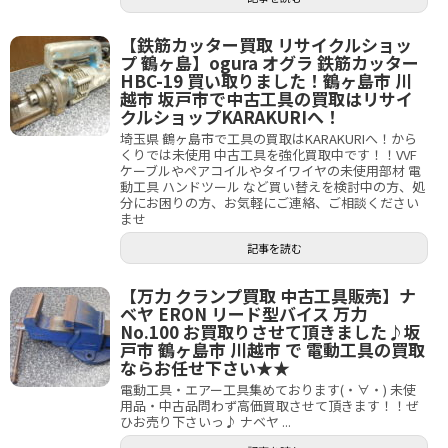
【鉄筋カッター買取 リサイクルショッ
プ 鶴ヶ島】ogura オグラ 鉄筋カッター
HBC-19 買い取りました！鶴ヶ島市 川
越市 坂戸市で中古工具の買取はリサイ
クルショップKARAKURIへ！
埼玉県 鶴ヶ島市で工具の買取はKARAKURIへ！から
くりでは未使用 中古工具を強化買取中です！！VVF
ケーブルやペアコイルやタイワイヤの未使用部材 電
動工具 ハンドツール など買い替えを検討中の方、処
分にお困りの方、お気軽にご連絡、ご相談ください
ませ
記事を読む
【万力 クランプ買取 中古工具販売】ナ
ベヤ ERON リード型バイス 万力
No.100 お買取りさせて頂きました♪坂
戸市 鶴ヶ島市 川越市 で 電動工具の買取
ならお任せ下さい★★
電動工具・エアー工具集めております(・∀・) 未使
用品・中古品問わず高価買取させて頂きます！！ぜ
ひお売り下さいっ♪ ナベヤ ...