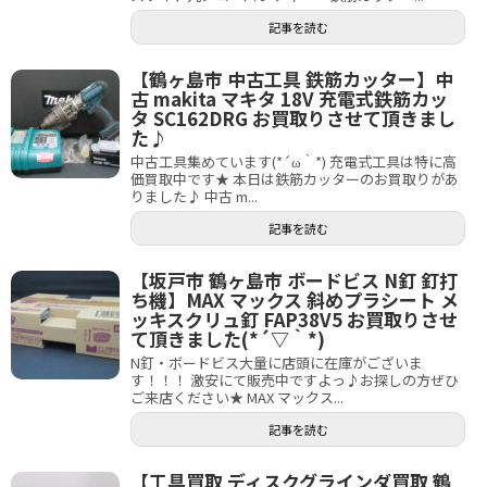
記事を読む
【鶴ヶ島市 中古工具 鉄筋カッター】中
古 makita マキタ 18V 充電式鉄筋カッ
タ SC162DRG お買取りさせて頂きまし
た♪
中古工具集めています(*´ω｀*) 充電式工具は特に高
価買取中です★ 本日は鉄筋カッターのお買取りがあ
りました♪ 中古 m...
記事を読む
【坂戸市 鶴ヶ島市 ボードビス N釘 釘打
ち機】MAX マックス 斜めプラシート メ
ッキスクリュ釘 FAP38V5 お買取りさせ
て頂きました(*´▽｀*)
N釘・ボードビス大量に店頭に在庫がございま
す！！！ 激安にて販売中ですよっ♪お探しの方ぜひ
ご来店ください★ MAX マックス...
記事を読む
【工具買取 ディスクグラインダ買取 鶴