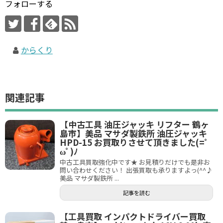
フォローする
からくり
関連記事
【中古工具 油圧ジャッキ リフター 鶴ヶ
島市】美品 マサダ製鉄所 油圧ジャッキ
HPD-15 お買取りさせて頂きました(=ﾟ
ωﾟ)ﾉ
中古工具買取強化中です★ お見積りだけでも是非お
問い合わせください！ 出張買取も承りますよっ(^^♪
美品 マサダ製鉄所 ...
記事を読む
【工具買取 インパクトドライバー買取