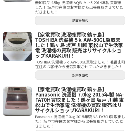
無印良品 4.5kg 洗濯機 AQW-MJ45 2014年製 買取ま
した！ 坂戸市在住のお客様から出張買取させていた
だきました！
記事を読む
【家電買取 洗濯機買取 鶴ヶ島】
TOSHIBA 洗濯機 5ｋ AW-50GL買取ま
した！鶴ヶ島 坂戸 川越 東松山で生活家
電 洗濯機の買取 販売はリサイクルショ
ップKARAKURI！
TOSHIBA 洗濯機 5ｋ AW-50GL買取ました！ 毛呂山町
在住のお客様から出張買取させていただきました！
記事を読む
【家電買取 洗濯機買取 鶴ヶ島】
Panasonic 洗濯機 7.0kg 2015年製 NA-
FA70H買取ました！鶴ヶ島 坂戸 川越 東
松山で生活家電 洗濯機の買取 販売はリ
サイクルショップKARAKURI！
Panasonic 洗濯機 7.0kg 2015年製 NA-FA70H買取まし
た！ 坂戸市在住のお客様から出張買取させていただ
きました！