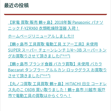
最近の投稿
【家電 買取 販売 鶴ヶ島】2018年製 Panasonic パナソ
ニック F-YZRX60 衣類乾燥除湿器 入荷！
ホームページリニューアルしました!!
【鶴ヶ島市 工具買取 電動工具 エアー工具】未使用
SUPER スーパー チェーンレンチ 1/4～3B スーパートン
グお買取りさせて頂きました(*^^*)
【鶴ヶ島市 ブランド食器 バカラ買取】未使用 バカラ
Baccarat タンブラー アルルカン ロックグラス お買取り
させて頂きました(*^^*)
【丸ノコ買取 工具買取 鶴ヶ島】HITACHI 日立 コードレ
ス丸のこ C6DB 買い取りました！鶴ヶ島市 川越市 坂戸
市で電動工具の買取はからくりへ！