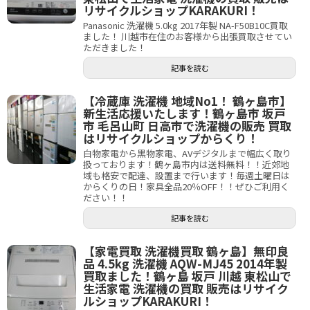
リサイクルショップKARAKURI！
Panasonic 洗濯機 5.0kg 2017年製 NA-F50B10C買取
ました！ 川越市在住のお客様から出張買取させてい
ただきました！
記事を読む
【冷蔵庫 洗濯機 地域No1！ 鶴ヶ島市】
新生活応援いたします！鶴ヶ島市 坂戸
市 毛呂山町 日高市で洗濯機の販売 買取
はリサイクルショップからくり！
白物家電から黒物家電、AVデジタルまで幅広く取り
扱っております！鶴ヶ島市内は送料無料！！近郊地
域も格安で配達、設置まで行います！毎週土曜日は
からくりの日！家具全品20％OFF！！ぜひご利用く
ださい！！
記事を読む
【家電買取 洗濯機買取 鶴ヶ島】無印良
品 4.5kg 洗濯機 AQW-MJ45 2014年製
買取ました！鶴ヶ島 坂戸 川越 東松山で
生活家電 洗濯機の買取 販売はリサイク
ルショップKARAKURI！