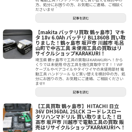
方、処分にお困りの方、お気軽にご連絡、ご相談く
ださいませ＾＾
記事を読む
【makita バッテリ買取 鶴ヶ島市】マキ
タ 18v 6.0Ah バッテリ BL1860B 買い取
りました！鶴ヶ島市 坂戸市 川越市 毛呂
山町で中古工具 未使用工具の買取はリ
サイクルショップKARAKURI！
埼玉県 鶴ヶ島市で工具の買取はKARAKURIへ！から
くりでは未使用 中古工具を強化買取中です！！VVF
ケーブルやペアコイルやタイワイヤの未使用部材 電
動工具 ハンドツール など買い替えを検討中の方、処
分にお困りの方、お気軽にご連絡、ご相談ください
ませ!!
記事を読む
【工具買取 鶴ヶ島市】HITACHI 日立
36V DH36DAL 2SLCK コードレスロー
タリハンマドリル 買い取りました！日
高市 坂戸市 川越市で電動工具の買取 販
売はリサイクルショップKARAKURIへ！