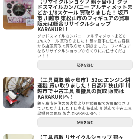
【リサイクルショップ 鶴ヶ島市】グッ
ドスマイルカンパニー アルティメットま
どか 1/8スケール 買取りました！ 坂戸
市 川越市 東松山市のフィギュアの買取
販売は総合リサイクルショップ
KARAKURI！
グッドスマイルカンパニー アルティメットまどか
1/8スケール 買取りました！ 鶴ヶ島市在住のお客様
から店頭買取で買取らせて頂きました。 フィギュア
ならリサイクルショップからくりにお任せくださ
い！！
記事を読む
【工具買取 鶴ヶ島市】52cc エンジン耕
運機 買い取りました！日高市 狭山市 川
越市で中古工具 農機具の買取 販売は
KARAKURIへ！
鶴ヶ島市在住のお客様より店頭買取でお買取りさせ
ていただきました！日高市 狭山市 川越市で中古工具
農機具の買取 販売はKARAKURIへ！
記事を読む
【工具買取 リサイクルショップ 鶴ヶ