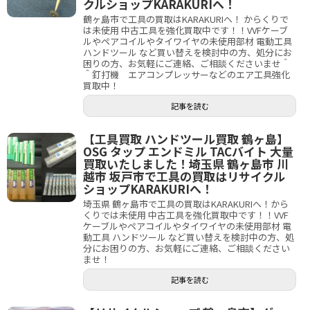
クルショップKARAKURIへ！
鶴ヶ島市で工具の買取はKARAKURIへ！ からくりで
は未使用 中古工具を強化買取中です！！VVFケーブ
ルやペアコイルやタイワイヤの未使用部材 電動工具
ハンドツール など買い替えを検討中の方、処分にお
困りの方、お気軽にご連絡、ご相談くださいませ＾
＾釘打機 エアコンプレッサーなどのエア工具強化
買取中！
記事を読む
【工具買取 ハンドツール買取 鶴ヶ島】
OSG タップ エンドミル TACバイト 大量
買取いたしました！埼玉県 鶴ヶ島市 川
越市 坂戸市で工具の買取はリサイクル
ショップKARAKURIへ！
埼玉県 鶴ヶ島市で工具の買取はKARAKURIへ！から
くりでは未使用 中古工具を強化買取中です！！VVF
ケーブルやペアコイルやタイワイヤの未使用部材 電
動工具 ハンドツール など買い替えを検討中の方、処
分にお困りの方、お気軽にご連絡、ご相談ください
ませ！
記事を読む