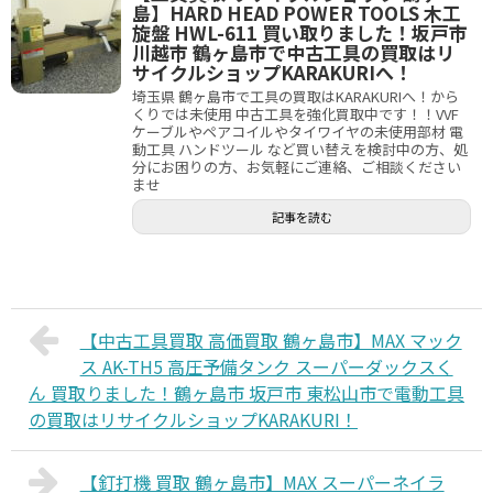
島】HARD HEAD POWER TOOLS 木工
旋盤 HWL-611 買い取りました！坂戸市
川越市 鶴ヶ島市で中古工具の買取はリ
サイクルショップKARAKURIへ！
埼玉県 鶴ヶ島市で工具の買取はKARAKURIへ！から
くりでは未使用 中古工具を強化買取中です！！VVF
ケーブルやペアコイルやタイワイヤの未使用部材 電
動工具 ハンドツール など買い替えを検討中の方、処
分にお困りの方、お気軽にご連絡、ご相談ください
ませ
記事を読む
【中古工具買取 高価買取 鶴ヶ島市】MAX マック
ス AK-TH5 高圧予備タンク スーパーダックスく
ん 買取りました！鶴ヶ島市 坂戸市 東松山市で電動工具
の買取はリサイクルショップKARAKURI！
【釘打機 買取 鶴ヶ島市】MAX スーパーネイラ