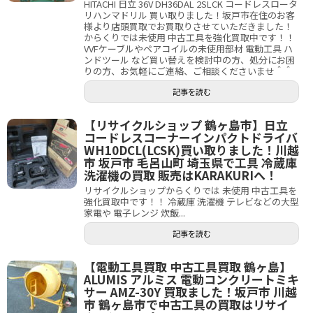
HITACHI 日立 36V DH36DAL 2SLCK コードレスロータ
リハンマドリル 買い取りました！坂戸市在住のお客
様より店頭買取でお買取りさせていただきました！
からくりでは未使用 中古工具を強化買取中です！！
VVFケーブルやペアコイルの未使用部材 電動工具 ハ
ンドツール など買い替えを検討中の方、処分にお困
りの方、お気軽にご連絡、ご相談くださいませ＾＾
記事を読む
【リサイクルショップ 鶴ヶ島市】日立
コードレスコーナーインパクトドライバ
WH10DCL(LCSK)買い取りました！川越
市 坂戸市 毛呂山町 埼玉県で工具 冷蔵庫
洗濯機の買取 販売はKARAKURIへ！
リサイクルショップからくりでは 未使用 中古工具を
強化買取中です！！ 冷蔵庫 洗濯機 テレビなどの大型
家電や 電子レンジ 炊飯...
記事を読む
【電動工具買取 中古工具買取 鶴ヶ島】
ALUMIS アルミス 電動コンクリートミキ
サー AMZ-30Y 買取ました！坂戸市 川越
市 鶴ヶ島市で中古工具の買取はリサイ