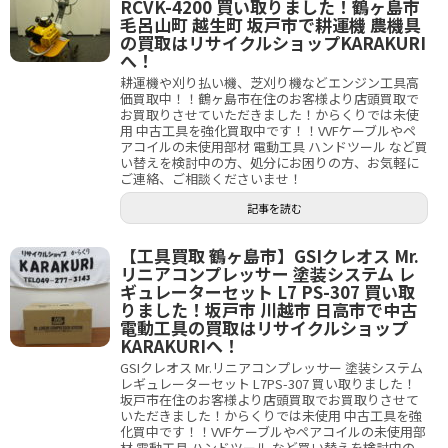
RCVK-4200 買い取りました！鶴ヶ島市
毛呂山町 越生町 坂戸市で耕運機 農機具
の買取はリサイクルショップKARAKURI
へ！
耕運機や刈り払い機、芝刈り機などエンジン工具高
価買取中！！鶴ヶ島市在住のお客様より店頭買取で
お買取りさせていただきました！からくりでは未使
用 中古工具を強化買取中です！！VVFケーブルやペ
アコイルの未使用部材 電動工具 ハンドツール など買
い替えを検討中の方、処分にお困りの方、お気軽に
ご連絡、ご相談くださいませ！
記事を読む
【工具買取 鶴ヶ島市】GSIクレオス Mr.
リニアコンプレッサー 塗装システム レ
ギュレーターセット L7 PS-307 買い取
りました！坂戸市 川越市 日高市で中古
電動工具の買取はリサイクルショップ
KARAKURIへ！
GSIクレオス Mr.リニアコンプレッサー 塗装システム
レギュレーターセット L7PS-307 買い取りました！
坂戸市在住のお客様より店頭買取でお買取りさせて
いただきました！からくりでは未使用 中古工具を強
化買中です！！VVFケーブルやペアコイルの未使用部
材 電動工具 ハンドツール など買い替えを検討中の