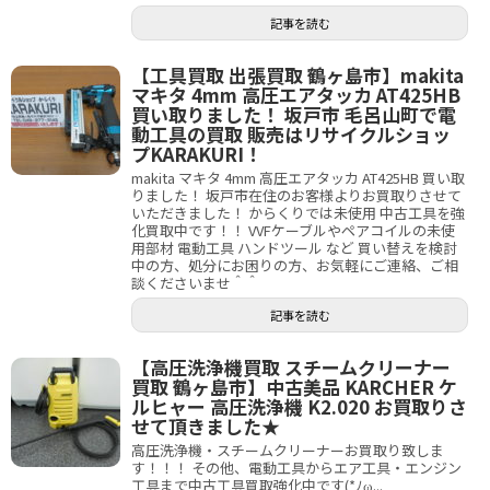
記事を読む
【工具買取 出張買取 鶴ヶ島市】makita
マキタ 4mm 高圧エアタッカ AT425HB
買い取りました！ 坂戸市 毛呂山町で電
動工具の買取 販売はリサイクルショッ
プKARAKURI！
makita マキタ 4mm 高圧エアタッカ AT425HB 買い取
りました！ 坂戸市在住のお客様よりお買取りさせて
いただきました！ からくりでは未使用 中古工具を強
化買取中です！！ VVFケーブルやペアコイルの未使
用部材 電動工具 ハンドツール など 買い替えを検討
中の方、処分にお困りの方、お気軽にご連絡、ご相
談くださいませ＾＾
記事を読む
【高圧洗浄機買取 スチームクリーナー
買取 鶴ヶ島市】中古美品 KARCHER ケ
ルヒャー 高圧洗浄機 K2.020 お買取りさ
せて頂きました★
高圧洗浄機・スチームクリーナーお買取り致しま
す！！！ その他、電動工具からエア工具・エンジン
工具まで中古工具買取強化中です(*ﾉω...