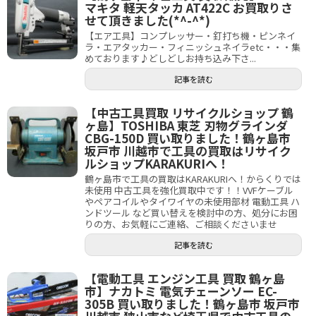
マキタ 軽天タッカ AT422C お買取りさ
せて頂きました(*^-^*)
【エア工具】コンプレッサー・釘打ち機・ピンネイ
ラ・エアタッカー・フィニッシュネイラetc・・・集
めております♪どしどしお持ち込み下さ...
記事を読む
【中古工具買取 リサイクルショップ 鶴
ヶ島】TOSHIBA 東芝 刃物グラインダ
CBG-150D 買い取りました！鶴ヶ島市
坂戸市 川越市で工具の買取はリサイク
ルショップKARAKURIへ！
鶴ヶ島市で工具の買取はKARAKURIへ！からくりでは
未使用 中古工具を強化買取中です！！VVFケーブル
やペアコイルやタイワイヤの未使用部材 電動工具 ハ
ンドツール など買い替えを検討中の方、処分にお困
りの方、お気軽にご連絡、ご相談くださいませ
記事を読む
【電動工具 エンジン工具 買取 鶴ヶ島
市】ナカトミ 電気チェーンソー EC-
305B 買い取りました！鶴ヶ島市 坂戸市