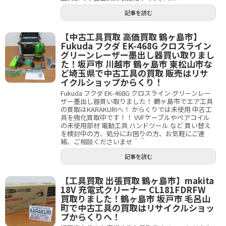
記事を読む
【中古工具買取 高価買取 鶴ヶ島市】
Fukuda フクダ EK-468G クロスライン
グリーンレーザー墨出し器買い取りまし
た！坂戸市 川越市 鶴ヶ島市 東松山市な
ど埼玉県で中古工具の買取 販売はリサ
イクルショップからくり！
Fukuda フクダ EK-468G クロスライン グリーンレー
ザー墨出し器買い取りました！ 鶴ヶ島市でエア工具
の買取はKARAKURIへ！ からくりでは未使用 中古工
具を強化買取中です！！ VVFケーブルやペアコイル
の未使用部材 電動工具 ハンドツール など 買い替え
を検討中の方、処分にお困りの方、お気軽にご連
絡、ご相談くださいませ＾＾
記事を読む
【工具買取 出張買取 鶴ヶ島市】makita
18V 充電式クリーナー CL181FDRFW
買取りました！鶴ヶ島市 坂戸市 毛呂山
町で中古工具の買取はリサイクルショッ
プからくりへ！