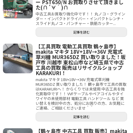
ー PST650/N お買取りさせて頂きまし
た(∩´∀｀)∩
中古工具お買取り強化中です！！ 丸ノコ・グライン
ダー・インパクトドライバー・インパクトレンチ・
スライド丸ノコ・パンチャー・鉄筋カッター...
記事を読む
【工具買取 電動工具買取 鶴ヶ島市】
makita マキタ 18V+18V→36V 充電式
草刈機 MUR365DZ 買い取りました！坂
戸市 川越市 東松山市など埼玉県で中古
工具の買取 販売はリサイクルショップ
KARAKURI！
makita マキタ 18V+18V→36V 充電式草刈機
MUR365DZ 買い取りました！ 鶴ヶ島市で工具の買取
はKARAKURIへ！ からくりでは未使用 中古工具を強
化買取中です！！ VVFケーブルやペアコイルやタイ
ワイヤの未使用部材 電動工具 ハンドツール など 買
い替えを検討中の方、処分にお困りの方、お気軽に
ご連絡、ご相談くださいませ＾＾
記事を読む
【鶴ヶ島市 中古工具 買取 販売】makita