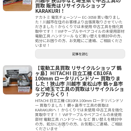
川越市 狭山市など埼玉県で中古工具の
買取 販売はリサイクルショップ
KARAKURI！
ナカトミ 電気チェーンソー EC-305B 買い取りまし
た！川越市在住のお客様より出張買取りさせていた
だきました！からくりでは未使用 中古工具を強化買
取中です！！VVFケーブルやペアコイルの未使用部材
電動工具 ハンドツール など買い替えを検討中の方、
処分にお困りの方、お気軽にご連絡、ご相談くださ
いませ！
記事を読む
【電動工具買取 リサイクルショップ 鶴
ヶ島】HITACHI 日立工機 CB10FA
100mm ロータリバンドソー 買取りま
した！狭山市 川越市 東松山市 鶴ヶ島市
など埼玉で工具の買取はリサイクルショ
ップからくり！
HITACHI 日立工機 CB10FA 100mm ロータリバンドソ
ー 買取りました！ 鶴ヶ島市で工具の買取は
KARAKURIへ！ からくりでは未使用 中古工具を強化
買取中です！！ VVFケーブルやペアコイルの未使用
部材 電動工具 ハンドツール など 買い替えを検討中
の方、処分にお困りの方、お気軽にご連絡、ご相談
くださいませ＾＾