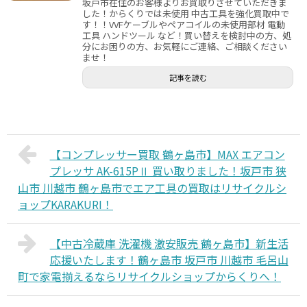
坂戸市在住のお客様よりお買取りさせていただきま
した！からくりでは未使用 中古工具を強化買取中で
す！！VVFケーブルやペアコイルの未使用部材 電動
工具 ハンドツール など！買い替えを検討中の方、処
分にお困りの方、お気軽にご連絡、ご相談ください
ませ！
記事を読む
【コンプレッサー買取 鶴ヶ島市】MAX エアコン
プレッサ AK-615PⅡ 買い取りました！坂戸市 狭
山市 川越市 鶴ヶ島市でエア工具の買取はリサイクルシ
ョップKARAKURI！
【中古冷蔵庫 洗濯機 激安販売 鶴ヶ島市】新生活
応援いたします！鶴ヶ島市 坂戸市 川越市 毛呂山
町で家電揃えるならリサイクルショップからくりへ！