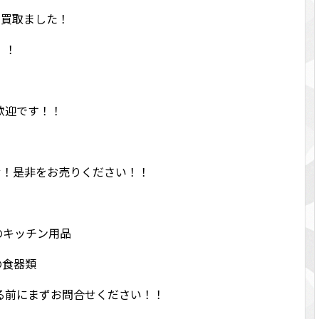
買取ました！
！！
歓迎です！！
！
任せ！是非をお売りください！！
のキッチン用品
の食器類
る前にまずお問合せください！！