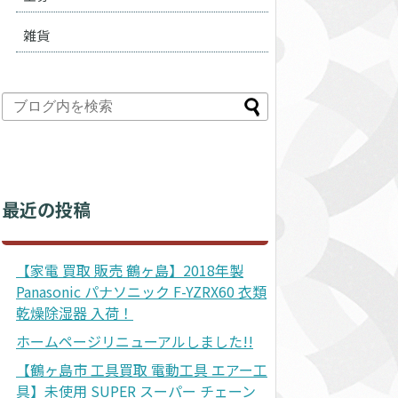
雑貨
最近の投稿
【家電 買取 販売 鶴ヶ島】2018年製
Panasonic パナソニック F-YZRX60 衣類
乾燥除湿器 入荷！
ホームページリニューアルしました!!
【鶴ヶ島市 工具買取 電動工具 エアー工
具】未使用 SUPER スーパー チェーン