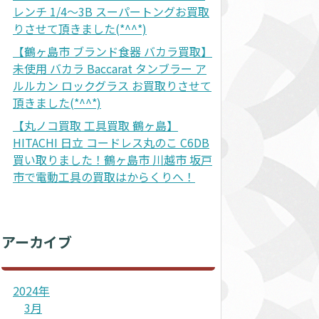
レンチ 1/4～3B スーパートングお買取
りさせて頂きました(*^^*)
【鶴ヶ島市 ブランド食器 バカラ買取】
未使用 バカラ Baccarat タンブラー ア
ルルカン ロックグラス お買取りさせて
頂きました(*^^*)
【丸ノコ買取 工具買取 鶴ヶ島】
HITACHI 日立 コードレス丸のこ C6DB
買い取りました！鶴ヶ島市 川越市 坂戸
市で電動工具の買取はからくりへ！
アーカイブ
2024年
3月