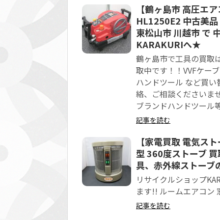
【鶴ヶ島市 高圧エアコ
HL1250E2 中古
東松山市 川越市 で
KARAKURIへ★
鶴ヶ島市で工具の買取は
取中です！！VVFケー
ハンドツール など買
絡、ご相談くださいま
ブランドハンドツール等
記事を読む
【家電買取 電気ストー
型 360度ストーブ 
具、赤外線ストーブの
リサイクルショップKA
ます!! ルームエアコン 
記事を読む