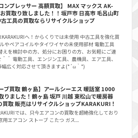
ンプレッサー 高額買取】 MAX マックス AK-
美品 お買取り致しました！！坂戸市 日高市 毛呂山町
 中古工具の買取ならリサイクルショップ
KARAKURIへ！からくりでは未使用 中古工具を強化買
ブルやペアコイルやタイワイヤの未使用部材 電動工具
い替えを検討中の方、処分にお困りの方、お気軽にご連
せ＾＾ 電動工具、エンジン工具、農機具、エア工具、
幅広く対応させて頂きますよ(*´ω｀*)
ブ買取 鶴ヶ島】アールシーエス 暖話室 1000
買取りました！鶴ヶ島 坂戸 川越 東松山で暖房器
買取 販売はリサイクルショップKARAKURI！
RAKURIでは、只今エアコンの買取を超絶強化しており
窓用エアコン ストーブ こたつ ガス...