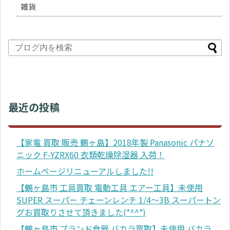
雑貨
最近の投稿
【家電 買取 販売 鶴ヶ島】2018年製 Panasonic パナソ
ニック F-YZRX60 衣類乾燥除湿器 入荷！
ホームページリニューアルしました!!
【鶴ヶ島市 工具買取 電動工具 エアー工具】未使用
SUPER スーパー チェーンレンチ 1/4～3B スーパートン
グお買取りさせて頂きました(*^^*)
【鶴ヶ島市 ブランド食器 バカラ買取】未使用 バカラ