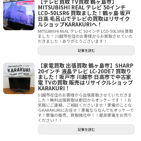
【テレビ買取 TV買取 鶴ヶ島市】
MITSUBISHI REAL テレビ 50インチ
LCD-50LSR6 買取ました！鶴ヶ島 坂戸
日高 毛呂山でテレビの買取はリサイク
ルショップKARAKURIへ！
MITSUBISHI REAL テレビ 50インチ LCD-50LSR6 買取
ました！ 川越市在住のお客様からお買取させていた
だきました！ありがとうございます！
記事を読む
【家電買取 出張買取 鶴ヶ島市】SHARP
20インチ 液晶テレビ LC-20DE7 買取り
ました！坂戸市 川越市 日高市で中古家
電 TVの買取 販売はリサイクルショップ
KARAKURI！
川越市在住のお客様から出張買取させていただきま
した！無料出張買取は即日からオッケーです！！お
気軽にご連絡、ご相談くださいませ！家電のことな
らKARAKURIにお任せ！家電ならなんでもオッケーで
す！家電の販売、買取強化中！！是非家電をお売り
ください！！
記事を読む