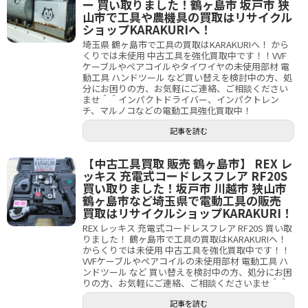
ー 買い取りました！鶴ヶ島市 坂戸市 狭
山市で工具や農機具の買取はリサイクル
ショップKARAKURIへ！
埼玉県 鶴ヶ島市で工具の買取はKARAKURIへ！ から
くりでは未使用 中古工具を強化買取中です！！VVF
ケーブルやペアコイルやタイワイヤの未使用部材 電
動工具 ハンドツール など買い替えを検討中の方、処
分にお困りの方、お気軽にご連絡、ご相談ください
ませ＾＾インパクトドライバー、インパクトレン
チ、マルノコなどの電動工具強化買取中！
記事を読む
【中古工具買取 販売 鶴ヶ島市】 REX レ
ッキス 充電式コードレスフレア RF20S
買い取りました！坂戸市 川越市 狭山市
鶴ヶ島市など埼玉県で電動工具の販売
買取はリサイクルショップKARAKURI！
REX レッキス 充電式コードレスフレア RF20S 買い取
りました！ 鶴ヶ島市で工具の買取はKARAKURIへ！
からくりでは未使用 中古工具を強化買取中です！！
VVFケーブルやペアコイルの未使用部材 電動工具 ハ
ンドツール など 買い替えを検討中の方、処分にお困
りの方、お気軽にご連絡、ご相談くださいませ＾＾
記事を読む