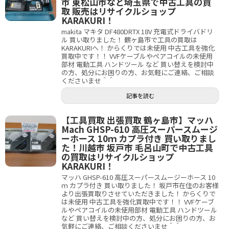
市 東松山市など埼玉県で中古工具の買
取 販売はリサイクルショップ
KARAKURI！
makita マキタ DF480DRTX 18V 充電式ドライバドリ
ル 買い取りました！ 鶴ヶ島市で工具の買取は
KARAKURIへ！ からくりでは未使用 中古工具を強化
買取中です！！ VVFケーブルやペアコイルの未使用
部材 電動工具 ハンドツール など 買い替えを検討中
の方、処分にお困りの方、お気軽にご連絡、ご相談
くださいませ＾＾
記事を読む
【工具買取 出張買取 鶴ヶ島市】マッハ
Mach GHSP-610 高圧スーパースムージ
ーホース 10ｍ カプラ付き 買い取りまし
た！川越市 坂戸市 毛呂山町で中古工具
の買取はリサイクルショップ
KARAKURI！
マッハ GHSP-610 高圧スーパースムージーホース 10
ｍ カプラ付き 買い取りました！ 坂戸市在住のお客様
より出張買取りさせていただきました！ からくりで
は未使用 中古工具を強化買取中です！！ VVFケーブ
ルやペアコイルの未使用部材 電動工具 ハンドツール
など 買い替えを検討中の方、処分にお困りの方、お
気軽にご連絡、ご相談くださいませ＾＾