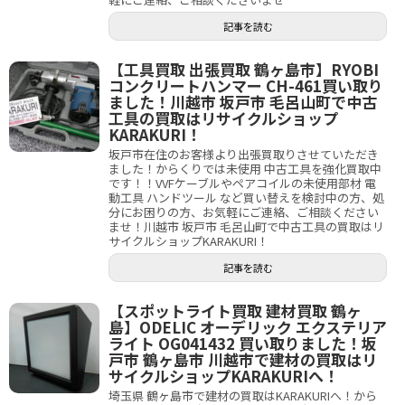
記事を読む
【工具買取 出張買取 鶴ヶ島市】RYOBI
コンクリートハンマー CH-461買い取り
ました！川越市 坂戸市 毛呂山町で中古
工具の買取はリサイクルショップ
KARAKURI！
坂戸市在住のお客様より出張買取りさせていただき
ました！からくりでは未使用 中古工具を強化買取中
です！！VVFケーブルやペアコイルの未使用部材 電
動工具 ハンドツール など買い替えを検討中の方、処
分にお困りの方、お気軽にご連絡、ご相談ください
ませ！川越市 坂戸市 毛呂山町で中古工具の買取はリ
サイクルショップKARAKURI！
記事を読む
【スポットライト買取 建材買取 鶴ヶ
島】ODELIC オーデリック エクステリア
ライト OG041432 買い取りました！坂
戸市 鶴ヶ島市 川越市で建材の買取はリ
サイクルショップKARAKURIへ！
埼玉県 鶴ヶ島市で建材の買取はKARAKURIへ！から