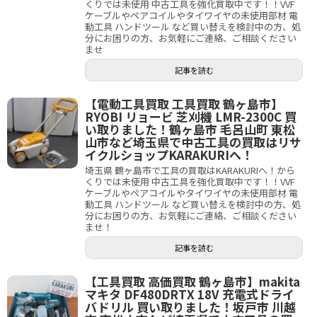
くりでは未使用 中古工具を強化買取中です！！VVF
ケーブルやペアコイルやタイワイヤの未使用部材 電
動工具 ハンドツール など買い替えを検討中の方、処
分にお困りの方、お気軽にご連絡、ご相談ください
ませ
記事を読む
【電動工具買取 工具買取 鶴ヶ島市】
RYOBI リョービ 芝刈機 LMR-2300C 買
い取りました！鶴ヶ島市 毛呂山町 東松
山市など埼玉県で中古工具の買取はリサ
イクルショップKARAKURIへ！
埼玉県 鶴ヶ島市で工具の買取はKARAKURIへ！から
くりでは未使用 中古工具を強化買取中です！！VVF
ケーブルやペアコイルやタイワイヤの未使用部材 電
動工具 ハンドツール など買い替えを検討中の方、処
分にお困りの方、お気軽にご連絡、ご相談ください
ませ！
記事を読む
【工具買取 高価買取 鶴ヶ島市】makita
マキタ DF480DRTX 18V 充電式ドライ
バドリル 買い取りました！坂戸市 川越