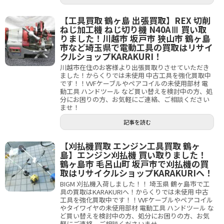
【工具買取 鶴ヶ島 出張買取】REX 切削
ねじ加工機 ねじ切り機 N40AⅢ 買い取
りました！川越市 坂戸市 狭山市 鶴ヶ島
市など埼玉県で電動工具の買取はリサイ
クルショップKARAKURI！
川越市在住のお客様より出張買取りさせていただき
ました！からくりでは未使用 中古工具を強化買取中
です！！VVFケーブルやペアコイルの未使用部材 電
動工具 ハンドツール など買い替えを検討中の方、処
分にお困りの方、お気軽にご連絡、ご相談ください
ませ！
記事を読む
【刈払機買取 エンジン工具買取 鶴ヶ
島】エンジン刈払機 買い取りました！
鶴ヶ島市 毛呂山町 坂戸市で刈払機の買
取はリサイクルショップKARAKURIへ！
BIGM 刈払機入荷しました！！ 埼玉県 鶴ヶ島市で工
具の買取はKARAKURIへ！からくりでは未使用 中古
工具を強化買取中です！！VVFケーブルやペアコイル
やタイワイヤの未使用部材 電動工具 ハンドツール な
ど買い替えを検討中の方、処分にお困りの方、お気
軽にご連絡、ご相談くださいませ