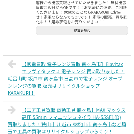
客様から出張買取させていただきました！ 無料出張
買取は即日からOKです！！お気軽にご連絡、ご相談
くださいませ！ 家電のことならKARAKURIにお任
せ！家電ならなんでもOKです！ 家電の販売、買取強
化中！！是非家電をお売りください！！
記事を読む
【家電買取 電子レンジ買取 鶴ヶ島市】Elavitax
エラヴィタックス 電子レンジ 買い取りました！
毛呂山町 坂戸市 鶴ヶ島市 日高市で電子レンジ オーブ
ンレンジの買取 販売はリサイクルショップ
KARAKURI！
【エア工具買取 電動工具 鶴ヶ島】MAX マックス
高圧 55mm フィニッシュネイラ HA-55SF1(D)
買取りました！狭山市 川越市 東松山市 鶴ヶ島市など埼
玉で工具の買取はリサイクルショップからくり！