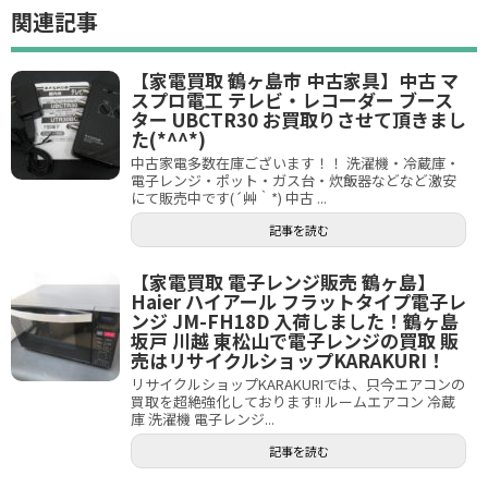
関連記事
【家電買取 鶴ヶ島市 中古家具】中古 マ
スプロ電工 テレビ・レコーダー ブース
ター UBCTR30 お買取りさせて頂きまし
た(*^^*)
中古家電多数在庫ございます！！ 洗濯機・冷蔵庫・
電子レンジ・ポット・ガス台・炊飯器などなど激安
にて販売中です(´艸｀*) 中古 ...
記事を読む
【家電買取 電子レンジ販売 鶴ヶ島】
Haier ハイアール フラットタイプ電子レ
ンジ JM-FH18D 入荷しました！鶴ヶ島
坂戸 川越 東松山で電子レンジの買取 販
売はリサイクルショップKARAKURI！
リサイクルショップKARAKURIでは、只今エアコンの
買取を超絶強化しております!! ルームエアコン 冷蔵
庫 洗濯機 電子レンジ...
記事を読む