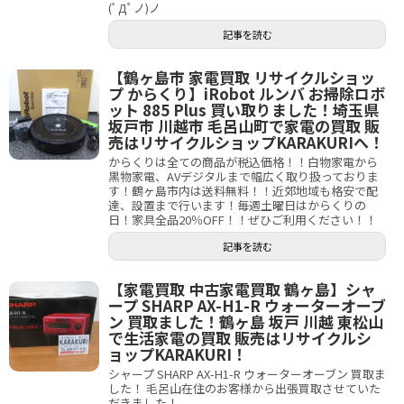
(ﾟДﾟノ)ノ
記事を読む
【鶴ヶ島市 家電買取 リサイクルショッ
プ からくり】iRobot ルンバ お掃除ロボ
ット 885 Plus 買い取りました！埼玉県
坂戸市 川越市 毛呂山町で家電の買取 販
売はリサイクルショップKARAKURIへ！
からくりは全ての商品が税込価格！！白物家電から
黒物家電、AVデジタルまで幅広く取り扱っておりま
す！鶴ヶ島市内は送料無料！！近郊地域も格安で配
達、設置まで行います！毎週土曜日はからくりの
日！家具全品20％OFF！！ぜひご利用ください！！
記事を読む
【家電買取 中古家電買取 鶴ヶ島】シャ
ープ SHARP AX-H1-R ウォーターオーブ
ン 買取ました！鶴ヶ島 坂戸 川越 東松山
で生活家電の買取 販売はリサイクルシ
ョップKARAKURI！
シャープ SHARP AX-H1-R ウォーターオーブン 買取ま
した！ 毛呂山在住のお客様から出張買取させていた
だきました！