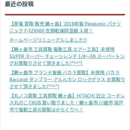
最近の投稿
【家電 買取 販売 鶴ヶ島】2018年製 Panasonic パナソ
ニック F-YZRX60 衣類乾燥除湿器 入荷！
ホームページリニューアルしました!!
【鶴ヶ島市 工具買取 電動工具 エアー工具】未使用
SUPER スーパー チェーンレンチ 1/4～3B スーパートン
グお買取りさせて頂きました(*^^*)
【鶴ヶ島市 ブランド食器 バカラ買取】未使用 バカラ
Baccarat タンブラー アルルカン ロックグラス お買取り
させて頂きました(*^^*)
【丸ノコ買取 工具買取 鶴ヶ島】HITACHI 日立 コードレ
ス丸のこ C6DB 買い取りました！鶴ヶ島市 川越市 坂戸
市で電動工具の買取はからくりへ！