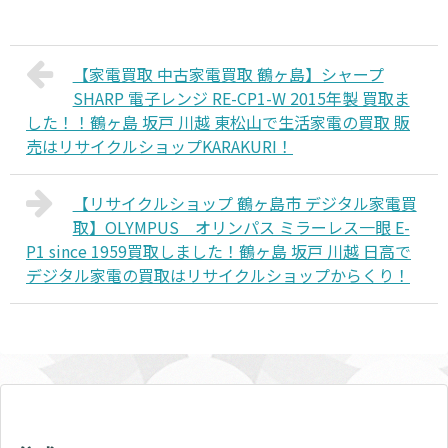
【家電買取 中古家電買取 鶴ヶ島】シャープ
SHARP 電子レンジ RE-CP1-W 2015年製 買取ま
した！！鶴ヶ島 坂戸 川越 東松山で生活家電の買取 販
売はリサイクルショップKARAKURI！
【リサイクルショップ 鶴ヶ島市 デジタル家電買
取】OLYMPUS オリンパス ミラーレス一眼 E-
P1 since 1959買取しました！鶴ヶ島 坂戸 川越 日高で
デジタル家電の買取はリサイクルショップからくり！