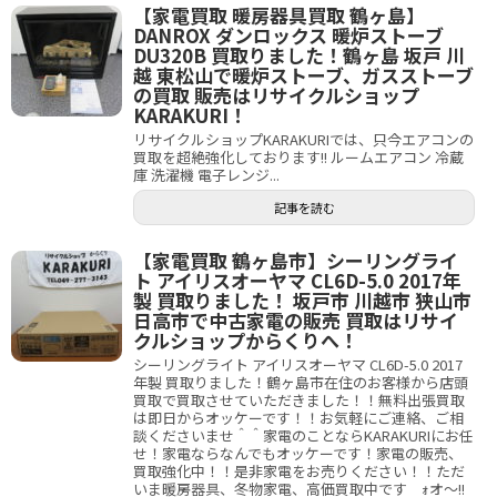
【家電買取 暖房器具買取 鶴ヶ島】
DANROX ダンロックス 暖炉ストーブ
DU320B 買取りました！鶴ヶ島 坂戸 川
越 東松山で暖炉ストーブ、ガスストーブ
の買取 販売はリサイクルショップ
KARAKURI！
リサイクルショップKARAKURIでは、只今エアコンの
買取を超絶強化しております!! ルームエアコン 冷蔵
庫 洗濯機 電子レンジ...
記事を読む
【家電買取 鶴ヶ島市】シーリングライ
ト アイリスオーヤマ CL6D-5.0 2017年
製 買取りました！ 坂戸市 川越市 狭山市
日高市で中古家電の販売 買取はリサイ
クルショップからくりへ！
シーリングライト アイリスオーヤマ CL6D-5.0 2017
年製 買取りました！鶴ヶ島市在住のお客様から店頭
買取で買取させていただきました！！無料出張買取
は即日からオッケーです！！お気軽にご連絡、ご相
談くださいませ＾＾家電のことならKARAKURIにお任
せ！家電ならなんでもオッケーです！家電の販売、
買取強化中！！是非家電をお売りください！！ただ
いま暖房器具、冬物家電、高価買取中です ｫオ～!!