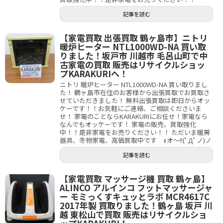
記事を読む
【家電買取 出張買取 鶴ヶ島市】ニトリ
暖炉ヒーター NTL1000WD-NA 買い取
りました！坂戸市 川越市 毛呂山町で中
古家電の買取 販売はリサイクルショッ
プKARAKURIへ！
ニトリ 暖炉ヒーター NTL1000WD-NA 買い取りまし
た！ 鶴ヶ島市在住のお客様から出張買取でお買取さ
せていただきました！ 無料出張買取は即日からオッ
ケーです！！お気軽にご連絡、ご相談くださいま
せ！ 家電のことならKARAKURIにお任せ！家電なら
なんでもオッケーです！ 家電の販売、買取強化
中！！是非家電をお売りください！！ ただいま暖房
器具、冬物家電、高価買取中です ｫオ～!!(ﾟДﾟノ)ノ
記事を読む
【家電買取 マッサージ機 買取 鶴ヶ島】
ALINCO アルインコ フットマッサージャ
ー モミっくすキュッとラボ MCR4617C
2017年製 買取りました！鶴ヶ島 坂戸 川
越 東松山で買取 販売はリサイクルショ