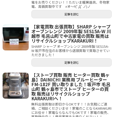
電をお売りください！！ただいま暖房器具、冬物家
電、高価買取中です ｫオ～!!(ﾟДﾟノ)ノ
記事を読む
【家電買取 出張買取】SHARP シャープ
オーブンレンジ 2009年製 SES15A-W 川
越市 毛呂山町で中古家電の買取 販売は
リサイクルショップKARAKURI！
SHARP シャープ オーブンレンジ 2009年製 SES15A-
W 坂戸市在住のお客様から店頭買取で買取させてい
ただきました！
記事を読む
【ストーブ買取 販売 ヒーター買取 鶴ヶ
島】DAINICHI 業務用 ブルーヒーター
FM-182F 買い取りました！坂戸市 毛呂
山町 鶴ヶ島市でストーブ ヒーターの買
取 販売はリサイクルショップ
KARAKURIへ！
無料出張買取は即日からOKです！！お気軽にご連
絡、ご相談くださいませ！家電のことならKARAKURI
にお任せ！家電ならなんでもOKです！家電の販売、
買取強化中！！是非家電をお売りください！！