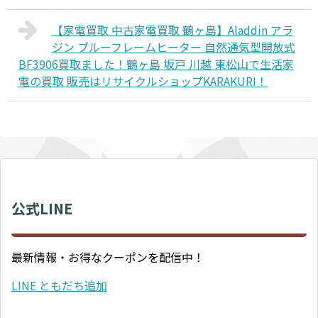
【家電買取 中古家電買取 鶴ヶ島】Aladdin アラ
ジン ブルーフレームヒーター 自然通気型開放式
BF3906買取ました！鶴ヶ島 坂戸 川越 東松山で生活家
電の買取 販売はリサイクルショップKARAKURI！
公式LINE
最新情報・お得なクーポンを配信中！
LINE ともだち追加