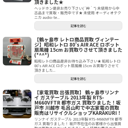
頂きました★
ヘッドホン是非お売り下さい(´艸｀*) 未使用から中
古品まで買取・販売中です★ 未使用 オーディオテク
ニカ audio-te...
記事を読む
【鶴ヶ島市 レトロ商品買取 ヴィンテー
ジ】昭和レトロ 80’s AIR ACE ロボット
扇風機 15cm お買取りさせて頂きました
(*^^*)
昭和レトロ商品是非お待ち込み下さい★ 昭和レトロ
80's AIR ACE ロボット扇風機 15cm お買取りさせて
頂きました...
記事を読む
【家電買取 出張買取】 鶴ヶ島市リンナ
イ ガステーブル 2013年製 RTS-
M660VFTR 都市ガス 買取りました！坂
戸市 川越市 毛呂山町で中古家電の買取
販売はリサイクルショップKARAKURI！
リンナイ ガステーブル 2013年製 RTS-M660VFTR 都市
ガス 買取りました！ 坂戸市在住のお客様から出張買