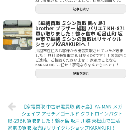
取で買取させていただきました！綺麗な商品です。
記事を読む
【編機買取 ミシン買取 鶴ヶ島】
brother ブラザー 編機 パリエ7 KH-871
買い取りました！鶴ヶ島市 毛呂山町 坂
戸市で編機 ミシンの買取はリサイクル
ショップKARAKURIへ！
川越市在住のお客様から出張買取させていただきま
した！ 無料出張買取は即日からOKです！！お気軽に
ご連絡、ご相談くださいませ！ 家電のことなら
KARAKURIにお任せ！家電ならなんでもOKです！
記事を読む
【家電買取 中古家電買取 鶴ヶ島】YA-MAN メガ
シェイプ アセチノゴールド クワトロインパクト
IB-23BK 買取ました！鶴ヶ島 坂戸 川越 東松山で生活
家電の買取 販売はリサイクルショップKARAKURI！