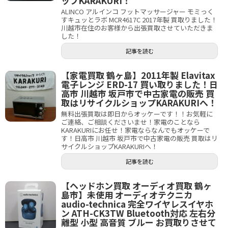
ップKARAKURI！
ALINCO アルインコ フットマッサージャー モミっく
すキュッとラボ MCR4617C 2017年製 買取りました！
川越市在住のお客様から出張買取させていただきま
した！
記事を読む
【家電買取 鶴ヶ島】2011年製 Elavitax
電子レンジ ERD-17 買い取りました！日
高市 川越市 坂戸市で中古家電の販売 買
取はリサイクルショップKARAKURIへ！
無料出張買取は即日からオッケーです！！お気軽に
ご連絡、ご相談くださいませ！家電のことなら
KARAKURIにお任せ！家電ならなんでもオッケーで
す！日高市 川越市 坂戸市で中古家電の販売 買取はリ
サイクルショップKARAKURIへ！
記事を読む
【ヘッドホン買取 オーディオ買取 鶴ヶ
島市】未使用 オーディオテクニカ
audio-technica 完全ワイヤレスイヤホ
ン ATH-CK3TW Bluetooth対応 左右分
離型 小型 高音質 ブルー お買取りさせて