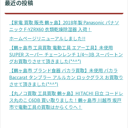
最近の投稿
【家電 買取 販売 鶴ヶ島】2018年製 Panasonic パナソ
ニック F-YZRX60 衣類乾燥除湿器 入荷！
ホームページリニューアルしました!!
【鶴ヶ島市 工具買取 電動工具 エアー工具】未使用
SUPER スーパー チェーンレンチ 1/4～3B スーパートン
グお買取りさせて頂きました(*^^*)
【鶴ヶ島市 ブランド食器 バカラ買取】未使用 バカラ
Baccarat タンブラー アルルカン ロックグラス お買取り
させて頂きました(*^^*)
【丸ノコ買取 工具買取 鶴ヶ島】HITACHI 日立 コードレ
ス丸のこ C6DB 買い取りました！鶴ヶ島市 川越市 坂戸
市で電動工具の買取はからくりへ！