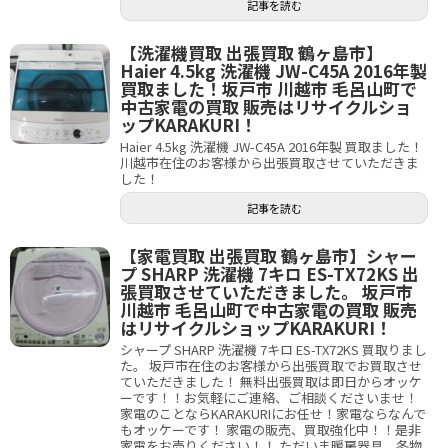
記事を読む
【洗濯機買取 出張買取 鶴ヶ島市】
Haier 4.5kg 洗濯機 JW-C45A 2016年製
買取ました！坂戸市 川越市 毛呂山町で
中古家電の買取 販売はリサイクルショ
ップKARAKURI！
Haier 4.5kg 洗濯機 JW-C45A 2016年製 買取ました！
川越市在住のお客様から出張買取させていただきま
した！
記事を読む
【家電買取 出張買取 鶴ヶ島市】シャー
プ SHARP 洗濯機 7キロ ES-TX72KS 出
張買取させていただきました。 坂戸市
川越市 毛呂山町で中古家電の買取 販売
はリサイクルショップKARAKURI！
シャープ SHARP 洗濯機 7キロ ES-TX72KS 買取りまし
た。 坂戸市在住のお客様から出張買取でお買取させ
ていただきました！ 無料出張買取は即日からオッケ
ーです！！お気軽にご連絡、ご相談くださいませ！
家電のことならKARAKURIにお任せ！家電ならなんで
もオッケーです！ 家電の販売、買取強化中！！是非
家電をお売りください！！ ただいま暖房器具、冬物