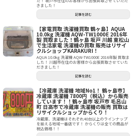
た！ 坂戸市在住のお客様から出張買取させていただ
きました！
記事を読む
【家電買取 洗濯機買取 鶴ヶ島】AQUA
10.0kg 洗濯機 AQW-TW1000E 2016年
製 買取ました！鶴ヶ島 坂戸 川越 東松山
で生活家電 洗濯機の買取 販売はリサイ
クルショップKARAKURI！
AQUA 10.0kg 洗濯機 AQW-TW1000E 2016年製 買取ま
した！ 川越市在住のお客様から出張買取させていた
だきました！
記事を読む
【冷蔵庫 洗濯機 地域No1！ 鶴ヶ島市】
冷蔵庫 洗濯機 7800円（税込）から販売
しています！！鶴ヶ島市 坂戸市 毛呂山
町 日高市で冷蔵庫 洗濯機の販売 買取は
リサイクルショップからくり！
冷蔵庫、洗濯機はそれぞれ40台以上のラインナップ
を揃える地域一番店です！ からくりは全ての商品が
税込価格！！