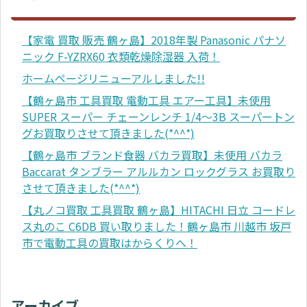
【家電 買取 販売 鶴ヶ島】2018年製 Panasonic パナソ
ニック F-YZRX60 衣類乾燥除湿器 入荷！
ホームページリニューアルしました!!
【鶴ヶ島市 工具買取 電動工具 エアー工具】未使用
SUPER スーパー チェーンレンチ 1/4～3B スーパートン
グお買取りさせて頂きました(*^^*)
【鶴ヶ島市 ブランド食器 バカラ買取】未使用 バカラ
Baccarat タンブラー アルルカン ロックグラス お買取り
させて頂きました(*^^*)
【丸ノコ買取 工具買取 鶴ヶ島】HITACHI 日立 コードレ
ス丸のこ C6DB 買い取りました！鶴ヶ島市 川越市 坂戸
市で電動工具の買取はからくりへ！
アーカイブ