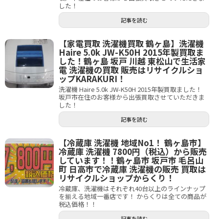
した！
記事を読む
【家電買取 洗濯機買取 鶴ヶ島】洗濯機
Haire 5.0k JW-K50H 2015年製買取ま
した！鶴ヶ島 坂戸 川越 東松山で生活家
電 洗濯機の買取 販売はリサイクルショ
ップKARAKURI！
洗濯機 Haire 5.0k JW-K50H 2015年製買取ました！
坂戸市在住のお客様から出張買取させていただきま
した！
記事を読む
【冷蔵庫 洗濯機 地域No1！ 鶴ヶ島市】
冷蔵庫 洗濯機 7800円（税込）から販売
しています！！鶴ヶ島市 坂戸市 毛呂山
町 日高市で冷蔵庫 洗濯機の販売 買取は
リサイクルショップからくり！
冷蔵庫、洗濯機はそれぞれ40台以上のラインナップ
を揃える地域一番店です！ からくりは全ての商品が
税込価格！！
記事を読む