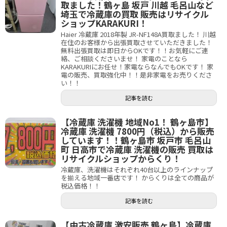
取ました！鶴ヶ島 坂戸 川越 毛呂山など
埼玉で冷蔵庫の買取 販売はリサイクル
ショップKARAKURI！
Haier 冷蔵庫 2018年製 JR-NF148A買取ました！ 川越
在住のお客様から出張買取させていただきました！
無料出張買取は即日からOKです！！お気軽にご連
絡、ご相談くださいませ！ 家電のことなら
KARAKURIにお任せ！家電ならなんでもOKです！ 家
電の販売、買取強化中！！是非家電をお売りくださ
い！！
記事を読む
【冷蔵庫 洗濯機 地域No1！ 鶴ヶ島市】
冷蔵庫 洗濯機 7800円（税込）から販売
しています！！鶴ヶ島市 坂戸市 毛呂山
町 日高市で冷蔵庫 洗濯機の販売 買取は
リサイクルショップからくり！
冷蔵庫、洗濯機はそれぞれ40台以上のラインナップ
を揃える地域一番店です！ からくりは全ての商品が
税込価格！！
記事を読む
【中古冷蔵庫 激安販売 鶴ヶ島】冷蔵庫