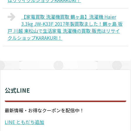
はリサイクルショップKARAKURI！
【家電買取 洗濯機買取 鶴ヶ島】洗濯機 Haier
3.3kg JW-K33F 2017年製買取ました！鶴ヶ島 坂
戸 川越 東松山で生活家電 洗濯機の買取 販売はリサイ
クルショップKARAKURI！
公式LINE
最新情報・お得なクーポンを配信中！
LINE ともだち追加