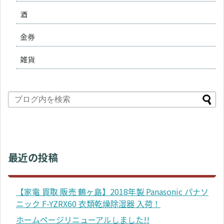
酒
金券
雑貨
最近の投稿
【家電 買取 販売 鶴ヶ島】2018年製 Panasonic パナソ
ニック F-YZRX60 衣類乾燥除湿器 入荷！
ホームページリニューアルしました!!