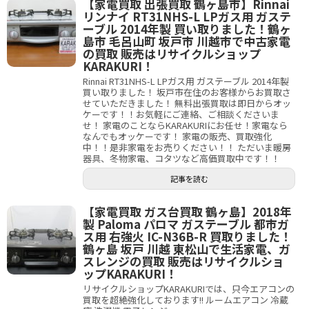
【家電買取 出張買取 鶴ヶ島市】Rinnai
リンナイ RT31NHS-L LPガス用 ガステ
ーブル 2014年製 買い取りました！鶴ヶ
島市 毛呂山町 坂戸市 川越市で中古家電
の買取 販売はリサイクルショップ
KARAKURI！
Rinnai RT31NHS-L LPガス用 ガステーブル 2014年製
買い取りました！ 坂戸市在住のお客様からお買取さ
せていただきました！ 無料出張買取は即日からオッ
ケーです！！お気軽にご連絡、ご相談くださいま
せ！ 家電のことならKARAKURIにお任せ！家電なら
なんでもオッケーです！ 家電の販売、買取強化
中！！是非家電をお売りください！！ ただいま暖房
器具、冬物家電、コタツなど高価買取中です！！
記事を読む
【家電買取 ガス台買取 鶴ヶ島】2018年
製 Paloma パロマ ガステーブル 都市ガ
ス用 右強火 IC-N36B-R 買取りました！
鶴ヶ島 坂戸 川越 東松山で生活家電、ガ
スレンジの買取 販売はリサイクルショ
ップKARAKURI！
リサイクルショップKARAKURIでは、只今エアコンの
買取を超絶強化しております!! ルームエアコン 冷蔵