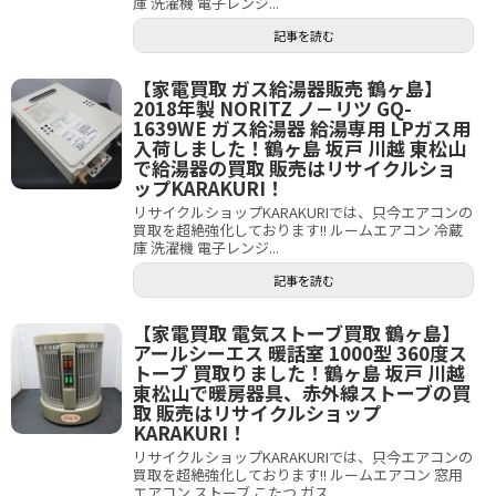
庫 洗濯機 電子レンジ...
記事を読む
【家電買取 ガス給湯器販売 鶴ヶ島】
2018年製 NORITZ ノ－リツ GQ-
1639WE ガス給湯器 給湯専用 LPガス用
入荷しました！鶴ヶ島 坂戸 川越 東松山
で給湯器の買取 販売はリサイクルショ
ップKARAKURI！
リサイクルショップKARAKURIでは、只今エアコンの
買取を超絶強化しております!! ルームエアコン 冷蔵
庫 洗濯機 電子レンジ...
記事を読む
【家電買取 電気ストーブ買取 鶴ヶ島】
アールシーエス 暖話室 1000型 360度ス
トーブ 買取りました！鶴ヶ島 坂戸 川越
東松山で暖房器具、赤外線ストーブの買
取 販売はリサイクルショップ
KARAKURI！
リサイクルショップKARAKURIでは、只今エアコンの
買取を超絶強化しております!! ルームエアコン 窓用
エアコン ストーブ こたつ ガス...