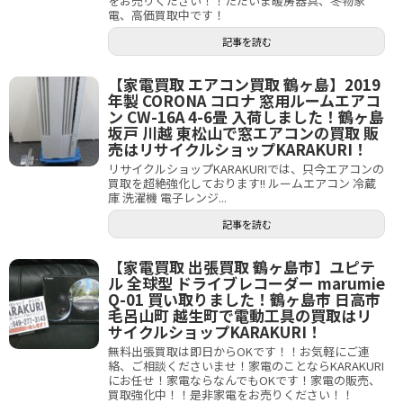
をお売りください！！ただいま暖房器具、冬物家
電、高価買取中です！
記事を読む
【家電買取 エアコン買取 鶴ヶ島】2019
年製 CORONA コロナ 窓用ルームエアコ
ン CW-16A 4-6畳 入荷しました！鶴ヶ島
坂戸 川越 東松山で窓エアコンの買取 販
売はリサイクルショップKARAKURI！
リサイクルショップKARAKURIでは、只今エアコンの
買取を超絶強化しております!! ルームエアコン 冷蔵
庫 洗濯機 電子レンジ...
記事を読む
【家電買取 出張買取 鶴ヶ島市】ユピテ
ル 全球型 ドライブレコーダー marumie
Q-01 買い取りました！鶴ヶ島市 日高市
毛呂山町 越生町で電動工具の買取はリ
サイクルショップKARAKURI！
無料出張買取は即日からOKです！！お気軽にご連
絡、ご相談くださいませ！家電のことならKARAKURI
にお任せ！家電ならなんでもOKです！家電の販売、
買取強化中！！是非家電をお売りください！！