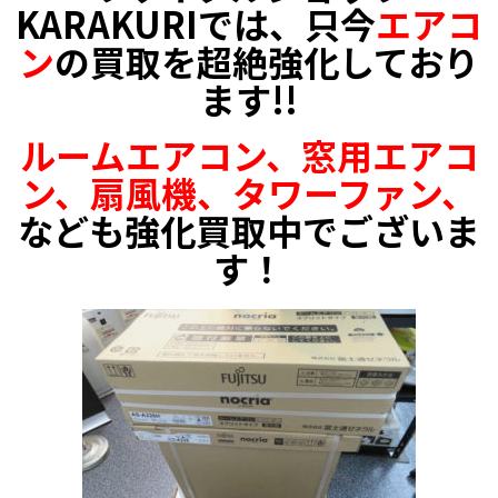
KARAKURIでは、只今
エアコ
ン
の買取を超絶強化しており
ます!!
ルームエアコン、窓用エアコ
ン、扇風機、タワーファン、
なども強化買取中でございま
す！