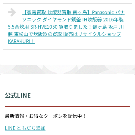
【家電買取 炊飯器買取 鶴ヶ島】Panasonic パナ
ソニック ダイヤモンド銅釜 IH炊飯器 2016年製
5.5合炊用 SR-HVE1050 買取りました！鶴ヶ島 坂戸 川
越 東松山で炊飯器の買取 販売はリサイクルショップ
KARAKURI！
公式LINE
最新情報・お得なクーポンを配信中！
LINE ともだち追加