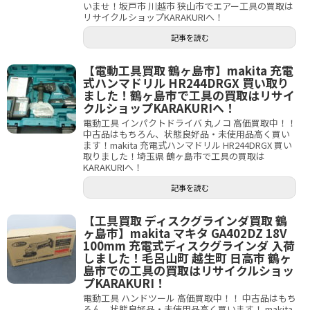
いませ！坂戸市 川越市 狭山市でエアー工具の買取は
リサイクルショップKARAKURIへ！
記事を読む
【電動工具買取 鶴ヶ島市】makita 充電
式ハンマドリル HR244DRGX 買い取り
ました！鶴ヶ島市で工具の買取はリサイ
クルショップKARAKURIへ！
電動工具 インパクトドライバ 丸ノコ 高価買取中！！
中古品はもちろん、状態良好品・未使用品高く買い
ます！makita 充電式ハンマドリル HR244DRGX 買い
取りました！埼玉県 鶴ヶ島市で工具の買取は
KARAKURIへ！
記事を読む
【工具買取 ディスクグラインダ買取 鶴
ヶ島市】makita マキタ GA402DZ 18V
100mm 充電式ディスクグラインダ 入荷
しました！毛呂山町 越生町 日高市 鶴ヶ
島市での工具の買取はリサイクルショッ
プKARAKURI！
電動工具 ハンドツール 高価買取中！！ 中古品はもち
ろん、状態良好品・未使用品高く買います！ makita