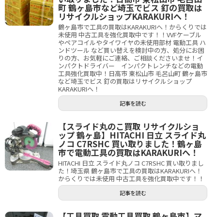
町 鶴ヶ島市など埼玉でビス 釘の買取は
リサイクルショップKARAKURIへ！
鶴ヶ島市で工具の買取はKARAKURIへ！からくりでは
未使用 中古工具を強化買取中です！！VVFケーブル
やペアコイルやタイワイヤの未使用部材 電動工具 ハ
ンドツール など買い替えを検討中の方、処分にお困
りの方、お気軽にご連絡、ご相談くださいませ！イ
ンパクトドライバー インパクトレンチなどの電動
工具強化買取中！日高市 東松山市 毛呂山町 鶴ヶ島市
など埼玉でビス 釘の買取はリサイクルショップ
KARAKURIへ！
記事を読む
【スライド丸のこ買取 リサイクルショ
ップ 鶴ヶ島】HITACHI 日立 スライド丸
ノコ C7RSHC 買い取りました！鶴ヶ島
市で電動工具の買取はKARAKURIへ！
HITACHI 日立 スライド丸ノコ C7RSHC 買い取りまし
た！埼玉県 鶴ヶ島市で工具の買取はKARAKURIへ！
からくりでは未使用 中古工具を強化買取中です！！
記事を読む
【工具買取 電動工具買取 鶴ヶ島市】マ