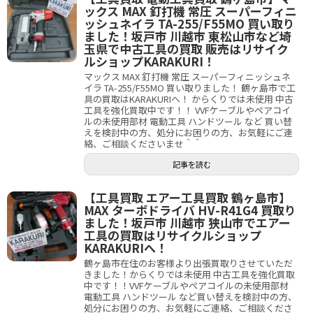
ックス MAX 釘打機 常圧 スーパーフィニ
ッシュネイラ TA-255/F55MO 買い取り
ました！坂戸市 川越市 東松山市など埼
玉県で中古工具の買取 販売はリサイク
ルショップKARAKURI！
マックス MAX 釘打機 常圧 スーパーフィニッシュネ
イラ TA-255/F55MO 買い取りました！ 鶴ヶ島市で工
具の買取はKARAKURIへ！ からくりでは未使用 中古
工具を強化買取中です！！ VVFケーブルやペアコイ
ルの未使用部材 電動工具 ハンドツール など 買い替
えを検討中の方、処分にお困りの方、お気軽にご連
絡、ご相談くださいませ＾＾
記事を読む
【工具買取 エアー工具買取 鶴ヶ島市】
MAX ターボドライバ HV-R41G4 買取り
ました！坂戸市 川越市 狭山市でエアー
工具の買取はリサイクルショップ
KARAKURIへ！
鶴ヶ島市在住のお客様より出張買取りさせていただ
きました！からくりでは未使用 中古工具を強化買取
中です！！VVFケーブルやペアコイルの未使用部材
電動工具 ハンドツール など買い替えを検討中の方、
処分にお困りの方、お気軽にご連絡、ご相談くださ