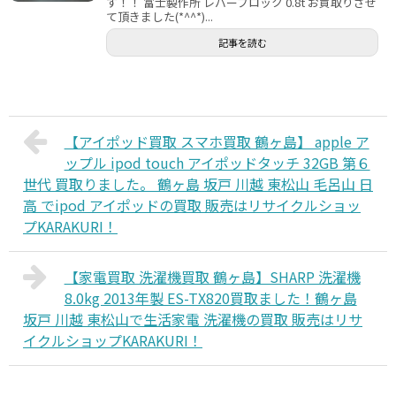
す！！ 富士製作所 レバーブロック 0.8t お買取りさせ
て頂きました(*^^*)...
記事を読む
【アイポッド買取 スマホ買取 鶴ヶ島】 apple ア
ップル ipod touch アイポッドタッチ 32GB 第６
世代 買取りました。 鶴ヶ島 坂戸 川越 東松山 毛呂山 日
高 でipod アイポッドの買取 販売はリサイクルショッ
プKARAKURI！
【家電買取 洗濯機買取 鶴ヶ島】SHARP 洗濯機
8.0kg 2013年製 ES-TX820買取ました！鶴ヶ島
坂戸 川越 東松山で生活家電 洗濯機の買取 販売はリサ
イクルショップKARAKURI！