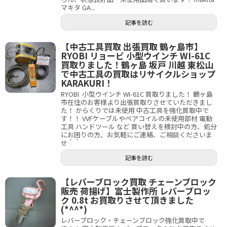
マキタ GA...
記事を読む
【中古工具買取 出張買取 鶴ヶ島市】
RYOBI リョービ 小型ウインチ WI-61C
買取りました！鶴ヶ島 坂戸 川越 東松山
で中古工具の買取はリサイクルショップ
KARAKURI！
RYOBI 小型ウインチ WI-61C 買取りました！ 鶴ヶ島
市在住のお客様より出張買取りさせていただきまし
た！ からくりでは未使用 中古工具を強化買取中で
す！！ VVFケーブルやペアコイルの未使用部材 電動
工具 ハンドツール など 買い替えを検討中の方、処分
にお困りの方、お気軽にご連絡、ご相談くださいま
せ＾＾
記事を読む
【レバーブロック買取 チェーンブロック
販売 荷揚げ】富士製作所 レバーブロッ
ク 0.8t お買取りさせて頂きました
(*^^*)
レバーブロック・チェーンブロック強化買取中で