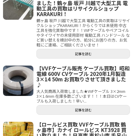
ました！鶴ヶ島 坂戸 川越で大型工具 電
動工具の買取はリサイクルショップ
KARAKURI！
鶴ヶ島 坂戸 川越で大型工具 電動工具の買取はリサイ
クルショップKARAKURI！からくりでは未使用 中古
工具を強化買取中です！！VVFケーブルやペアコイル
やタイワイヤの未使用部材 電動工具 ハンドツール な
ど買い替えを検討中の方、処分にお困りの方、お気
軽にご連絡、ご相談くださいませ！
記事を読む
【VVFケーブル販売 ケーブル買取】昭和
電線 600V CVケーブル 2020年1月製造
3×14 50m お買取りさせて頂きました
♪
大人気商再入荷致しました★VVFケーブル 3×2mm
3×1.6mm 在庫多数ございます！！！本日はCVケー
ブルも入荷しました！早い...
記事を読む
【ロールビス買取 VVFケーブル買取 鶴
ヶ島市】カナイ ロールビス KT3928 買
い取りました！日高市 東松山市 毛呂山