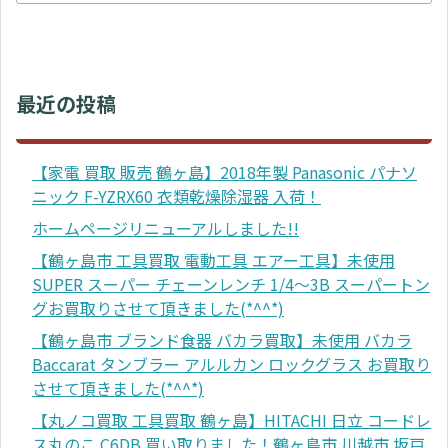
最近の投稿
【家電 買取 販売 鶴ヶ島】2018年製 Panasonic パナソ
ニック F-YZRX60 衣類乾燥除湿器 入荷！
ホームページリニューアルしました!!
【鶴ヶ島市 工具買取 電動工具 エアー工具】未使用
SUPER スーパー チェーンレンチ 1/4～3B スーパートン
グお買取りさせて頂きました(*^^*)
【鶴ヶ島市 ブランド食器 バカラ買取】未使用 バカラ
Baccarat タンブラー アルルカン ロックグラス お買取り
させて頂きました(*^^*)
【丸ノコ買取 工具買取 鶴ヶ島】HITACHI 日立 コードレ
ス丸のこ C6DB 買い取りました！鶴ヶ島市 川越市 坂戸