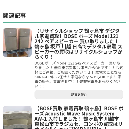
関連記事
【リサイクルショップ 鶴ヶ島市 デジタ
ル家電買取】BOSE ボーズ Model 121
242 ペアスピーカー 買い取りました！
鶴ヶ島 坂戸 川越 日高でデジタル家電 ス
ピーカーの買取はリサイクルショップか
らくり！
BOSE ボーズ Model 121 242 ペアスピーカー 買い取
りました！ 無料出張買取は即日からOKです！！お気
軽にご連絡、ご相談くださいませ！ 家電のことなら
KARAKURIにお任せ！家電ならなんでもOKです！ 家
電の販売、買取強化中！！是非家電をお売りくださ
い！！
記事を読む
【BOSE買取 家電買取 鶴ヶ島】BOSE ボ
ーズ Acoustic Wave Music System
AW-1 入荷しました！ 鶴ヶ島市 川越市
東松山市でラジカセ、コンポの買取はリ
サイクルショップKARAKURIへ！