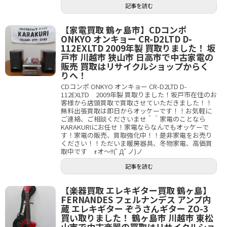
記事を読む
【家電買取 鶴ヶ島市】CDコンポ
ONKYO オンキョー CR-D2LTD D-
112EXLTD 2009年製 買取りました！ 坂
戸市 川越市 狭山市 日高市で中古家電の
販売 買取はリサイクルショップからく
りへ！
CDコンポ ONKYO オンキョー CR-D2LTD D-
112EXLTD 2009年製 買取りました！坂戸市在住のお
客様から店頭買取で買取させていただきました！！
無料出張買取は即日からオッケーです！！お気軽に
ご連絡、ご相談くださいませ＾＾家電のことなら
KARAKURIにお任せ！家電ならなんでもオッケーで
す！家電の販売、買取強化中！！是非家電をお売り
ください！！ただいま暖房器具、冬物家電、高価買
取中です ｫオ～!!(ﾟДﾟノ)ノ
記事を読む
【楽器買取 エレキギター買取 鶴ヶ島】
FERNANDES フェルナンデス アンプ内
蔵 エレキギター ぞうさんギター ZO-3
買い取りました！ 鶴ヶ島市 川越市 東松
山市で中古楽器の買取はリサイクルショ