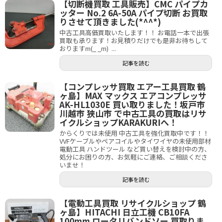
【切断機買取 工具販売】CMC パイプカ
ッター No.2 6A-50A パイプ切断 お買取
りさせて頂きました(*^^*)
中古工具高価買取いたします！！ お電話一本で出張
買取も承ります！お見積りだけでも是非お待ちして
おりますm(_ _m) ...
記事を読む
【コンプレッサ買取 エアー工具買取 鶴
ヶ島】MAX マックス エアコンプレッサ
AK-HL1030E 買い取りました！坂戸市
川越市 狭山市 で中古工具の買取はリサ
イクルショップKARAKURIへ！
からくりでは未使用 中古工具を強化買取中です！！
VVFケーブルやペアコイルやタイワイヤの未使用部材
電動工具 ハンドツール など買い替えを検討中の方、
処分にお困りの方、お気軽にご連絡、ご相談くださ
いませ！
記事を読む
【電動工具買取 リサイクルショップ 鶴
ヶ島】HITACHI 日立工機 CB10FA
100mm ロータリバンドソー 買取りま