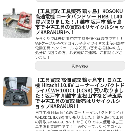
【工具買取 工具販売 鶴ヶ島】KOSOKU
高速電機 ロータバンドソー HRB-1140
買い取りました！川越市 坂戸市 鶴ヶ島
市で中古工具の買取はリサイクルショッ
プKARAKURIへ！
からくりでは未使用 中古工具を強化買取中です！！
VVFケーブルやペアコイルやタイワイヤの未使用部材
電動工具 ハンドツール など買い替えを検討中の方、
処分にお困りの方、お気軽にご連絡、ご相談くださ
いませ！
記事を読む
【工具買取 高価買取 鶴ヶ島市】日立工
機 Hitachi 10.8V コーナーインパクトド
ライバ WH10DCL (LCSK) 買い取りまし
た！坂戸市 川越市 東松山市など埼玉県
で中古工具の買取 販売はリサイクルシ
ョップKARAKURI！
日立工機 Hitachi 10.8V コーナーインパクトドライバ
WH10DCL (LCSK) 買い取りました！ 鶴ヶ島市で工具
の買取はKARAKURIへ！ からくりでは未使用 中古工
具を強化買取中です！！ VVFケーブルやペアコイル