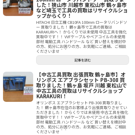
した！狭山市 川越市 東松山市 鶴ヶ島市
など埼玉で工具の買取はリサイクルショ
ップからくり！
HITACHI 日立工機 CB10FA 100mm ロータリバンドソ
ー 買取りました！ 鶴ヶ島市で工具の買取は
KARAKURIへ！ からくりでは未使用 中古工具を強化
買取中です！！ VVFケーブルやペアコイルの未使用
部材 電動工具 ハンドツール など 買い替えを検討中
の方、処分にお困りの方、お気軽にご連絡、ご相談
くださいませ＾＾
記事を読む
【中古工具買取 出張買取 鶴ヶ島市】オ
リンポス エアブラシセット PB-308 買
取りました！鶴ヶ島 坂戸 川越 東松山で
中古工具の買取はリサイクルショップ
KARAKURI！
オリンポス エアブラシセット PB-308 買取りまし
た！ 鶴ヶ島市在住のお客様より出張買取りさせてい
ただきました！ からくりでは未使用 中古工具を強化
買取中です！！ VVFケーブルやペアコイルの未使用
部材 電動工具 ハンドツール など 買い替えを検討中
の方、処分にお困りの方、お気軽にご連絡、ご相談
くださいませ＾＾