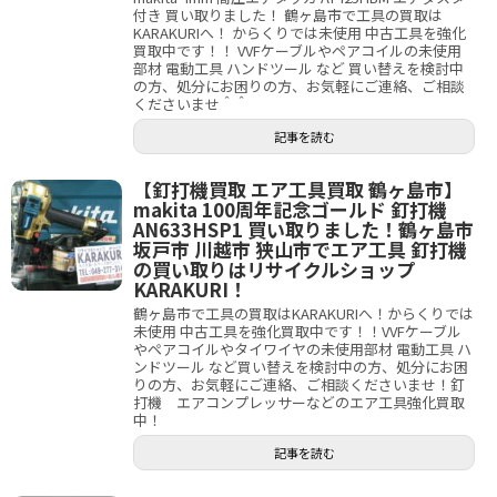
付き 買い取りました！ 鶴ヶ島市で工具の買取は
KARAKURIへ！ からくりでは未使用 中古工具を強化
買取中です！！ VVFケーブルやペアコイルの未使用
部材 電動工具 ハンドツール など 買い替えを検討中
の方、処分にお困りの方、お気軽にご連絡、ご相談
くださいませ＾＾
記事を読む
【釘打機買取 エア工具買取 鶴ヶ島市】
makita 100周年記念ゴールド 釘打機
AN633HSP1 買い取りました！鶴ヶ島市
坂戸市 川越市 狭山市でエア工具 釘打機
の買い取りはリサイクルショップ
KARAKURI！
鶴ヶ島市で工具の買取はKARAKURIへ！からくりでは
未使用 中古工具を強化買取中です！！VVFケーブル
やペアコイルやタイワイヤの未使用部材 電動工具 ハ
ンドツール など買い替えを検討中の方、処分にお困
りの方、お気軽にご連絡、ご相談くださいませ！釘
打機 エアコンプレッサーなどのエア工具強化買取
中！
記事を読む