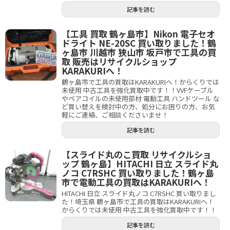
記事を読む
【工具 買取 鶴ヶ島市】Nikon 電子セオ
ドライト NE-20SC 買い取りました！鶴
ヶ島市 川越市 狭山市 坂戸市で工具の買
取 販売はリサイクルショップ
KARAKURIへ！
鶴ヶ島市で工具の買取はKARAKURIへ！からくりでは
未使用 中古工具を強化買取中です！！VVFケーブル
やペアコイルの未使用部材 電動工具 ハンドツール な
ど買い替えを検討中の方、処分にお困りの方、お気
軽にご連絡、ご相談くださいませ！
記事を読む
【スライド丸のこ買取 リサイクルショ
ップ 鶴ヶ島】HITACHI 日立 スライド丸
ノコ C7RSHC 買い取りました！鶴ヶ島
市で電動工具の買取はKARAKURIへ！
HITACHI 日立 スライド丸ノコ C7RSHC 買い取りまし
た！埼玉県 鶴ヶ島市で工具の買取はKARAKURIへ！
からくりでは未使用 中古工具を強化買取中です！！
記事を読む