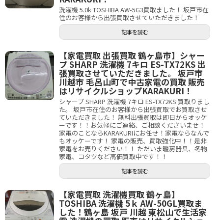
洗濯機 5.0k TOSHIBA AW-5G3買取ました！ 坂戸市在
住のお客様から出張買取させていただきました！
記事を読む
【家電買取 出張買取 鶴ヶ島市】シャー
プ SHARP 洗濯機 7キロ ES-TX72KS 出
張買取させていただきました。 坂戸市
川越市 毛呂山町で中古家電の買取 販売
はリサイクルショップKARAKURI！
シャープ SHARP 洗濯機 7キロ ES-TX72KS 買取りまし
た。 坂戸市在住のお客様から出張買取でお買取させ
ていただきました！ 無料出張買取は即日からオッケ
ーです！！お気軽にご連絡、ご相談くださいませ！
家電のことならKARAKURIにお任せ！家電ならなんで
もオッケーです！ 家電の販売、買取強化中！！是非
家電をお売りください！！ ただいま暖房器具、冬物
家電、コタツなど高価買取中です！！
記事を読む
【家電買取 洗濯機買取 鶴ヶ島】
TOSHIBA 洗濯機 5ｋ AW-50GL買取ま
した！鶴ヶ島 坂戸 川越 東松山で生活家