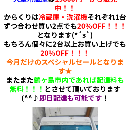
中！！
からくりは
冷蔵庫・洗濯機
それぞれ1台
ずつ合わせ買い2点でも
20%OFF！！！
となります(*´з`)
もちろん個々に2台以上お買い上げでも
20%OFF！！！
今月だけのスペシャルセールとなりま
す★
またまた
鶴ヶ島市内であれば配達料も
無料！！！
とさせて頂いております
(^^♪
即日配達も可能です
！