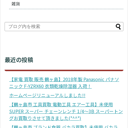
雑貨
最近の投稿
【家電 買取 販売 鶴ヶ島】2018年製 Panasonic パナソ
ニック F-YZRX60 衣類乾燥除湿器 入荷！
ホームページリニューアルしました!!
【鶴ヶ島市 工具買取 電動工具 エアー工具】未使用
SUPER スーパー チェーンレンチ 1/4～3B スーパートン
グお買取りさせて頂きました(*^^*)
【鶴ヶ島市 ブランド食器 バカラ買取】未使用 バカラ