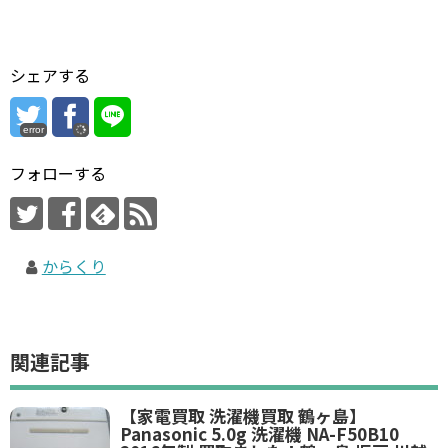
シェアする
error
フォローする
からくり
関連記事
【家電買取 洗濯機買取 鶴ヶ島】
Panasonic 5.0g 洗濯機 NA-F50B10