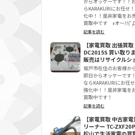
からオッケーです！！
らKARAKURIにお
化中！！是非家電をお
買取中です ｫオ～!!(ﾟ
記事を読む
【家電買取 出張買取
DC2015S 買い
販売はリサイクルショ
坂戸市在住のお客様か
即日からオッケーです
ならKARAKURIに
強化中！！是非家電を
買取中です！
記事を読む
【家電買取 中古家電買
リーナー TC-ZXF2
松山で生活家電の買取