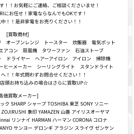
です！！お気軽にご連絡、ご相談くださいませ！
URIにお任せ！家電ならなんでもOKです！
化中！！是非家電をお売りください！！
[買取商材]
ジ オーブンレンジ トースター 炊飯器 電気ポット
エアコン 扇風機 タワーファン 石油ストーブ
ー ドライヤー ヘアーアイロン アイロン 掃除機
ーヒーメーカー シーリングライト スタンドライト
りへ！！年式問わずお問合せください！！
店頭お持ち込みの場合はさらに買取UP☆
[高価買取メーカー]
ソニック SHARP シャープ TOSHIBA 東芝 SONY ソニー
ル ZOJIRUSHI 象印 YAMAZEN 山善 アイリスオーヤマ
Rinnai リンナイ HARMAN ハーマン CORONA コロナ
 SANYO サンヨー デロンギ アラジン スライヴ ゼンケン