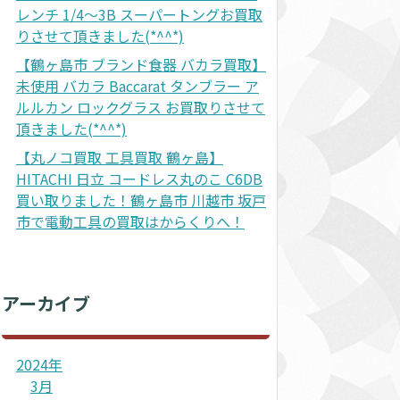
レンチ 1/4～3B スーパートングお買取
りさせて頂きました(*^^*)
【鶴ヶ島市 ブランド食器 バカラ買取】
未使用 バカラ Baccarat タンブラー ア
ルルカン ロックグラス お買取りさせて
頂きました(*^^*)
【丸ノコ買取 工具買取 鶴ヶ島】
HITACHI 日立 コードレス丸のこ C6DB
買い取りました！鶴ヶ島市 川越市 坂戸
市で電動工具の買取はからくりへ！
アーカイブ
2024年
3月