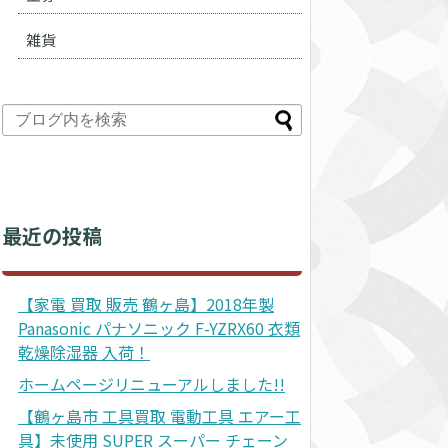
雑貨
最近の投稿
【家電 買取 販売 鶴ヶ島】2018年製
Panasonic パナソニック F-YZRX60 衣類
乾燥除湿器 入荷！
ホームページリニューアルしました!!
【鶴ヶ島市 工具買取 電動工具 エアー工
具】未使用 SUPER スーパー チェーン