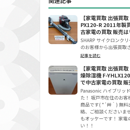
関連記事
【家電買取 出張買取 
PX120-R 201
古家電の買取 販売は
SHARP サイクロンクリー
のお客様から出張買取
記事を読む
【家電買取 出張買取 
燥除湿機 F-YHLX1
で中古家電の買取 販
Panasonic ハイブリッ
た！ 坂戸市在住のお
商品です( *´艸｀)
絡、ご相談くださいませ
もオッケーです！ 家
い！！