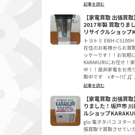
記事を読む
【家電買取 出張買取】
2017年製 買取り
リサイクルショップKA
トヨトミ EWH-CS10
在住のお客様からお買
ッケーです！！お気軽
KARAKURIにお任
中！！是非家電をお売
取中です ｫオ～!!(ﾟДﾟ
記事を読む
【家電買取 出張買取
りました！坂戸市 川
ルショップKARAKU
glo 電子タバコ ス
張買取で買取させてい