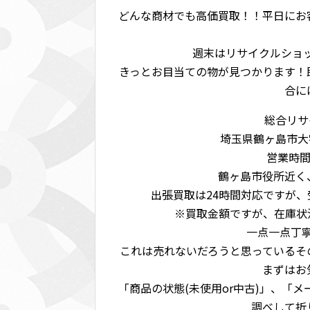
どんな商材でも高価買取！！平日にお
週末はリサイクルショッ
きっとお目当ての物が見つかります！
合に
総合リサイ
埼玉県鶴ヶ島市大字脚折
営業時間:
鶴ヶ島市役所近く
出張買取は24時間対応ですが
※買取金額ですが、在庫状
一点一点丁
これは売れないだろうと思っているそ
まずはお
「商品の状態(未使用or中古)」、「
調べして折