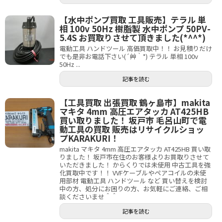
【水中ポンプ買取 工具販売】テラル 単
相 100v 50Hz 樹脂製 水中ポンプ 50PV-
5.4S お買取りさせて頂きました(*^^*)
電動工具 ハンドツール 高価買取中！！ お見積りだけ
でも是非お電話下さい(´艸｀*) テラル 単相 100v
50Hz ...
記事を読む
【工具買取 出張買取 鶴ヶ島市】makita
マキタ 4mm 高圧エアタッカ AT425HB
買い取りました！ 坂戸市 毛呂山町で電
動工具の買取 販売はリサイクルショッ
プKARAKURI！
makita マキタ 4mm 高圧エアタッカ AT425HB 買い取
りました！ 坂戸市在住のお客様よりお買取りさせて
いただきました！ からくりでは未使用 中古工具を強
化買取中です！！ VVFケーブルやペアコイルの未使
用部材 電動工具 ハンドツール など 買い替えを検討
中の方、処分にお困りの方、お気軽にご連絡、ご相
談くださいませ＾＾
記事を読む