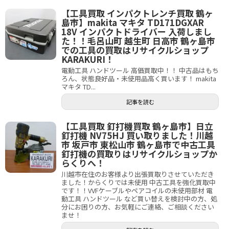
【工具買取 インパクトレンチ買取 鶴ヶ
島市】makita マキタ TD171DGXAR
18V インパクトドライバー 入荷しまし
た！！毛呂山町 越生町 日高市 鶴ヶ島市
での工具の買取はリサイクルショップ
KARAKURI！
電動工具 ハンドツール 高価買取中！！ 中古品はもち
ろん、状態良好品・未使用品高く買います！ makita
マキタ TD...
記事を読む
【工具買取 釘打機買取 鶴ヶ島市】日立
釘打機 NV75HJ 買い取りました！川越
市 坂戸市 東松山市 鶴ヶ島市で中古工具
釘打機の買取りはリサイクルショップか
らくりへ！
川越市在住のお客様より出張買取りさせていただき
ました！からくりでは未使用 中古工具を強化買取中
です！！VVFケーブルやペアコイルの未使用部材 電
動工具 ハンドツール など買い替えを検討中の方、処
分にお困りの方、お気軽にご連絡、ご相談ください
ませ！