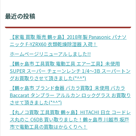
最近の投稿
【家電 買取 販売 鶴ヶ島】2018年製 Panasonic パナソ
ニック F-YZRX60 衣類乾燥除湿器 入荷！
ホームページリニューアルしました!!
【鶴ヶ島市 工具買取 電動工具 エアー工具】未使用
SUPER スーパー チェーンレンチ 1/4～3B スーパートン
グお買取りさせて頂きました(*^^*)
【鶴ヶ島市 ブランド食器 バカラ買取】未使用 バカラ
Baccarat タンブラー アルルカン ロックグラス お買取り
させて頂きました(*^^*)
【丸ノコ買取 工具買取 鶴ヶ島】HITACHI 日立 コードレ
ス丸のこ C6DB 買い取りました！鶴ヶ島市 川越市 坂戸
市で電動工具の買取はからくりへ！