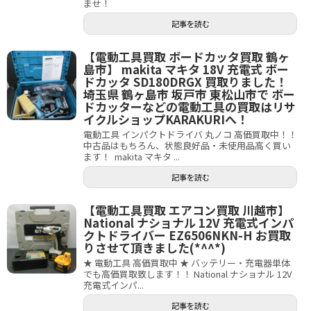
ませ！
記事を読む
【電動工具買取 ボードカッタ買取 鶴ヶ
島市】 makita マキタ 18V 充電式 ボー
ドカッタ SD180DRGX 買取りました！
埼玉県 鶴ヶ島市 坂戸市 東松山市で ボー
ドカッターなどの電動工具の買取はリサ
イクルショップKARAKURIへ！
電動工具 インパクトドライバ 丸ノコ 高価買取中！！
中古品はもちろん、状態良好品・未使用品高く買い
ます！ makita マキタ ...
記事を読む
【電動工具買取 エアコン買取 川越市】
National ナショナル 12V 充電式インパ
クトドライバー EZ6506NKN-H お買取
りさせて頂きました(*^^*)
★ 電動工具 高価買取中 ★ バッテリー・充電器単体
でも高価買取致します！！ National ナショナル 12V
充電式インパ...
記事を読む