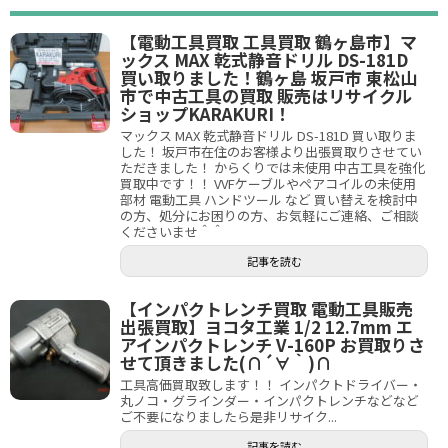
【電動工具買取 工具買取 鶴ヶ島市】マ
ックス MAX 乾式静音ドリル DS-181D
買い取りました！鶴ヶ島 坂戸市 東松山
市で中古工具の買取 販売はリサイクル
ショップKARAKURI！
マックス MAX 乾式静音ドリル DS-181D 買い取りま
した！ 坂戸市在住のお客様より出張買取りさせてい
ただきました！ からくりでは未使用 中古工具を強化
買取中です！！ VVFケーブルやペアコイルの未使用
部材 電動工具 ハンドツール など 買い替えを検討中
の方、処分にお困りの方、お気軽にご連絡、ご相談
くださいませ＾＾
記事を読む
【インパクトレンチ買取 電動工具販売
出張買取】ヨコタ工業 1/2 12.7mm エ
アインパクトレンチ V-160P お買取りさ
せて頂きました(∩´∀｀)∩
工具高価買取致します！！ インパクトドライバー・
丸ノコ・グラインダー・インパクトレンチなどなど
ご不要になりましたら是非リサイク...
記事を読む