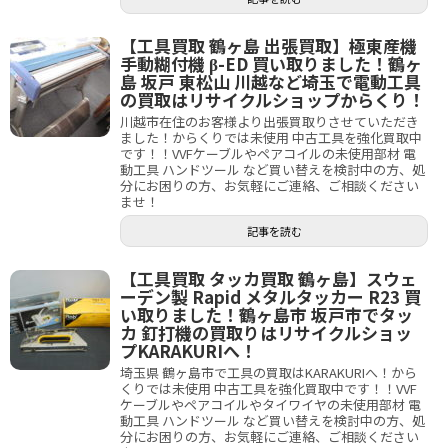
【工具買取 鶴ヶ島 出張買取】極東産機
手動糊付機 β-ED 買い取りました！鶴ヶ
島 坂戸 東松山 川越など埼玉で電動工具
の買取はリサイクルショップからくり！
川越市在住のお客様より出張買取りさせていただき
ました！からくりでは未使用 中古工具を強化買取中
です！！VVFケーブルやペアコイルの未使用部材 電
動工具 ハンドツール など買い替えを検討中の方、処
分にお困りの方、お気軽にご連絡、ご相談ください
ませ！
記事を読む
【工具買取 タッカ買取 鶴ヶ島】スウェ
ーデン製 Rapid メタルタッカー R23 買
い取りました！鶴ヶ島市 坂戸市でタッ
カ 釘打機の買取りはリサイクルショッ
プKARAKURIへ！
埼玉県 鶴ヶ島市で工具の買取はKARAKURIへ！から
くりでは未使用 中古工具を強化買取中です！！VVF
ケーブルやペアコイルやタイワイヤの未使用部材 電
動工具 ハンドツール など買い替えを検討中の方、処
分にお困りの方、お気軽にご連絡、ご相談ください