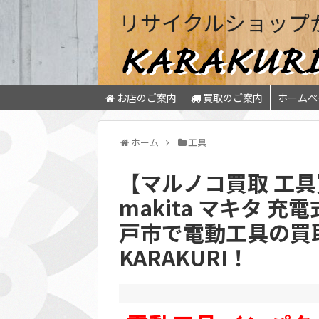
リサイクルショップ
お店のご案内
買取のご案内
ホームペ
ホーム
工具
【マルノコ買取 工具
makita マキタ 充
戸市で電動工具の買
KARAKURI！