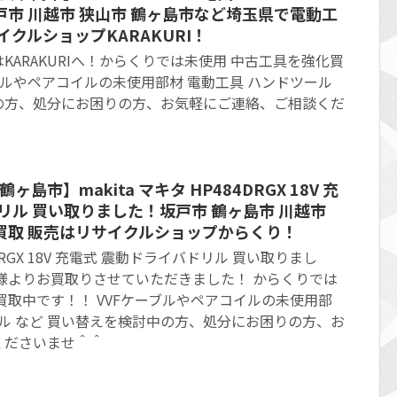
市 川越市 狭山市 鶴ヶ島市など埼玉県で電動工
イクルショップKARAKURI！
KARAKURIへ！からくりでは未使用 中古工具を強化買
ブルやペアコイルの未使用部材 電動工具 ハンドツール
の方、処分にお困りの方、お気軽にご連絡、ご相談くだ
ヶ島市】makita マキタ HP484DRGX 18V 充
リル 買い取りました！坂戸市 鶴ヶ島市 川越市
買取 販売はリサイクルショップからくり！
84DRGX 18V 充電式 震動ドライバドリル 買い取りまし
様よりお買取りさせていただきました！ からくりでは
買取中です！！ VVFケーブルやペアコイルの未使用部
ール など 買い替えを検討中の方、処分にお困りの方、お
くださいませ＾＾