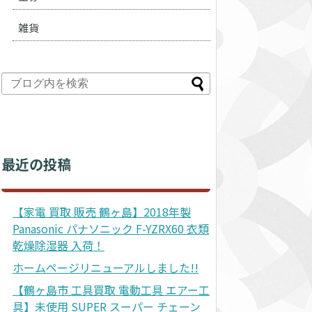
雑貨
最近の投稿
【家電 買取 販売 鶴ヶ島】2018年製
Panasonic パナソニック F-YZRX60 衣類
乾燥除湿器 入荷！
ホームページリニューアルしました!!
【鶴ヶ島市 工具買取 電動工具 エアー工
具】未使用 SUPER スーパー チェーン