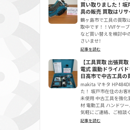
買い取りました！坂戸
具の販売 買取はリサ
鶴ヶ島市で工具の買取は
取中です！！VVFケー
など買い替えを検討中
さいませ!
記事を読む
【工具買取 出張買取 鶴
電式 震動ドライバド
日高市で中古工具の
makita マキタ HP4
た！ 坂戸市在住のお客
未使用 中古工具を強化
材 電動工具 ハンドツ
気軽にご連絡、ご相談
記事を読む