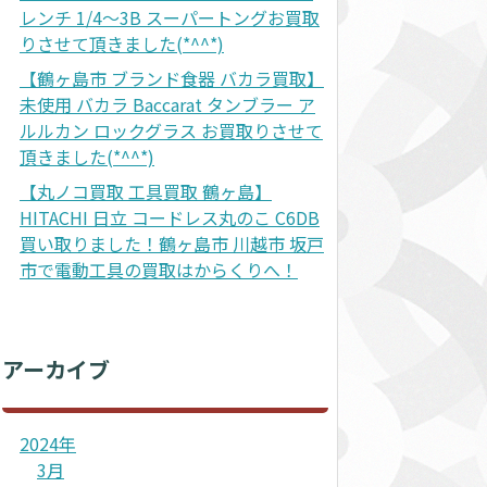
レンチ 1/4～3B スーパートングお買取
りさせて頂きました(*^^*)
【鶴ヶ島市 ブランド食器 バカラ買取】
未使用 バカラ Baccarat タンブラー ア
ルルカン ロックグラス お買取りさせて
頂きました(*^^*)
【丸ノコ買取 工具買取 鶴ヶ島】
HITACHI 日立 コードレス丸のこ C6DB
買い取りました！鶴ヶ島市 川越市 坂戸
市で電動工具の買取はからくりへ！
アーカイブ
2024年
3月