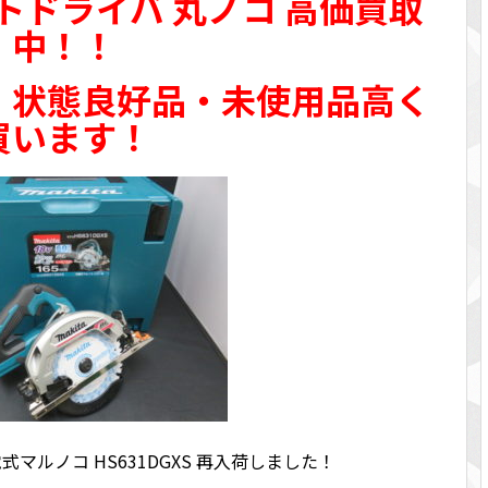
トドライバ 丸ノコ 高価買取
中！！
、状態良好品・未使用品高く
買います！
充電式マルノコ HS631DGXS 再入荷しました！