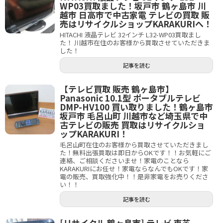
WP03買取ました！坂戸市 鶴ヶ島市 川
越市 日高市で中古家電 テレビの買取 販
売はリサイクルショップKARAKURIへ！
HITACHI 液晶テレビ 32インチ L32-WP03買取まし
た！ 川越市在住のお客様から買取させていただきま
した！
記事を読む
【テレビ買取 販売 鶴ヶ島市】
Panasonic 10.1型 ポータブルテレビ
DMP-HV100 買い取りました！鶴ヶ島市
坂戸市 毛呂山町 川越市など埼玉県で中
古テレビの販売 買取はリサイクルショ
ップKARAKURI！
毛呂山町在住のお客様から買取させていただきまし
た！無料出張買取は即日からOKです！！お気軽にご
連絡、ご相談くださいませ！家電のことなら
KARAKURIにお任せ！家電ならなんでもOKです！家
電の販売、買取強化中！！是非家電をお売りくださ
い！！
記事を読む
[リサイクル 鶴ヶ島市] テレビ 東芝