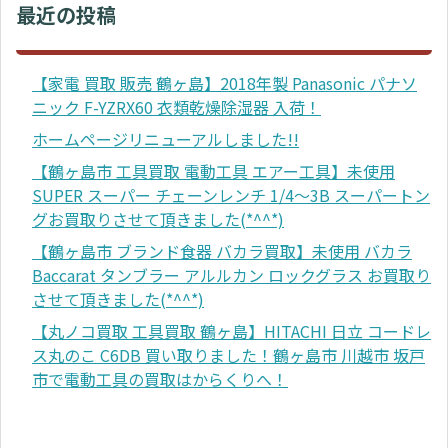
最近の投稿
【家電 買取 販売 鶴ヶ島】2018年製 Panasonic パナソ
ニック F-YZRX60 衣類乾燥除湿器 入荷！
ホームページリニューアルしました!!
【鶴ヶ島市 工具買取 電動工具 エアー工具】未使用
SUPER スーパー チェーンレンチ 1/4～3B スーパートン
グお買取りさせて頂きました(*^^*)
【鶴ヶ島市 ブランド食器 バカラ買取】未使用 バカラ
Baccarat タンブラー アルルカン ロックグラス お買取り
させて頂きました(*^^*)
【丸ノコ買取 工具買取 鶴ヶ島】HITACHI 日立 コードレ
ス丸のこ C6DB 買い取りました！鶴ヶ島市 川越市 坂戸
市で電動工具の買取はからくりへ！