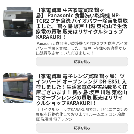
【家電買取 中古家電買取 鶴ヶ
島】 Panasonic 食器洗い乾燥機 NP-
TCR2 プチ食洗 バイオパワー除菌を買取
ました。 鶴ヶ島 坂戸 川越 東松山で生活
家電の買取 販売はリサイクルショップ
KARAKURI！
Panasonic 食器洗い乾燥機 NP-TCR2 プチ食洗 バイオ
パワー除菌を買取ました。 坂戸市在住のお客様から
出張買取させていただきました！
記事を読む
【家電買取 電子レンジ買取 鶴ヶ島】ツ
インバード オーブンレンジ DR-E851 入
荷しました！生活家電の中古品数多く在
庫ございます！ 鶴ヶ島 坂戸 川越 東松山
でオーブンレンジの買取 販売はリサイ
クルショップKARAKURI！
リサイクルショップKARAKURIでは、只今エアコンの
買取を超絶強化しております!! ルームエアコン 冷蔵
庫 洗濯機 電子レンジ...
記事を読む