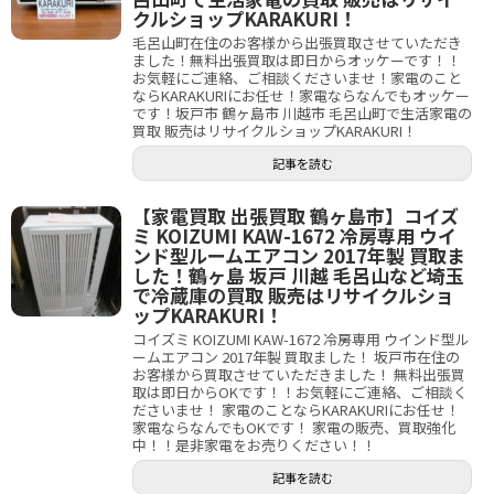
クルショップKARAKURI！
毛呂山町在住のお客様から出張買取させていただき
ました！無料出張買取は即日からオッケーです！！
お気軽にご連絡、ご相談くださいませ！家電のこと
ならKARAKURIにお任せ！家電ならなんでもオッケー
です！坂戸市 鶴ヶ島市 川越市 毛呂山町で生活家電の
買取 販売はリサイクルショップKARAKURI！
記事を読む
【家電買取 出張買取 鶴ヶ島市】コイズ
ミ KOIZUMI KAW-1672 冷房専用 ウイ
ンド型ルームエアコン 2017年製 買取ま
した！鶴ヶ島 坂戸 川越 毛呂山など埼玉
で冷蔵庫の買取 販売はリサイクルショ
ップKARAKURI！
コイズミ KOIZUMI KAW-1672 冷房専用 ウインド型ル
ームエアコン 2017年製 買取ました！ 坂戸市在住の
お客様から買取させていただきました！ 無料出張買
取は即日からOKです！！お気軽にご連絡、ご相談く
ださいませ！ 家電のことならKARAKURIにお任せ！
家電ならなんでもOKです！ 家電の販売、買取強化
中！！是非家電をお売りください！！
記事を読む