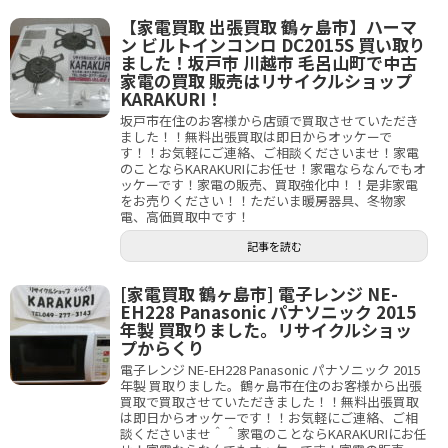
【家電買取 出張買取 鶴ヶ島市】ハーマ
ン ビルトインコンロ DC2015S 買い取り
ました！坂戸市 川越市 毛呂山町で中古
家電の買取 販売はリサイクルショップ
KARAKURI！
坂戸市在住のお客様から店頭で買取させていただき
ました！！無料出張買取は即日からオッケーで
す！！お気軽にご連絡、ご相談くださいませ！家電
のことならKARAKURIにお任せ！家電ならなんでもオ
ッケーです！家電の販売、買取強化中！！是非家電
をお売りください！！ただいま暖房器具、冬物家
電、高価買取中です！
記事を読む
[家電買取 鶴ヶ島市] 電子レンジ NE-
EH228 Panasonic パナソニック 2015
年製 買取りました。リサイクルショッ
プからくり
電子レンジ NE-EH228 Panasonic パナソニック 2015
年製 買取りました。鶴ヶ島市在住のお客様から出張
買取で買取させていただきました！！無料出張買取
は即日からオッケーです！！お気軽にご連絡、ご相
談くださいませ＾＾家電のことならKARAKURIにお任