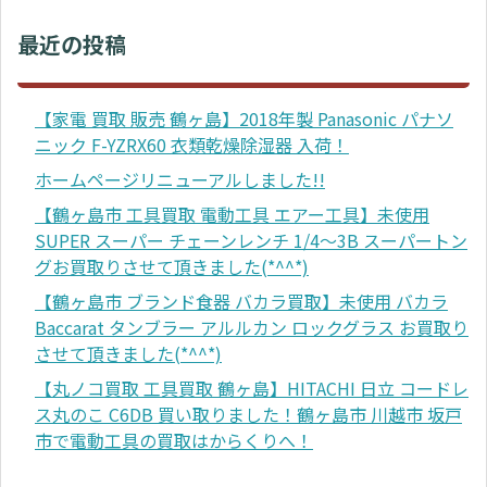
最近の投稿
【家電 買取 販売 鶴ヶ島】2018年製 Panasonic パナソ
ニック F-YZRX60 衣類乾燥除湿器 入荷！
ホームページリニューアルしました!!
【鶴ヶ島市 工具買取 電動工具 エアー工具】未使用
SUPER スーパー チェーンレンチ 1/4～3B スーパートン
グお買取りさせて頂きました(*^^*)
【鶴ヶ島市 ブランド食器 バカラ買取】未使用 バカラ
Baccarat タンブラー アルルカン ロックグラス お買取り
させて頂きました(*^^*)
【丸ノコ買取 工具買取 鶴ヶ島】HITACHI 日立 コードレ
ス丸のこ C6DB 買い取りました！鶴ヶ島市 川越市 坂戸
市で電動工具の買取はからくりへ！