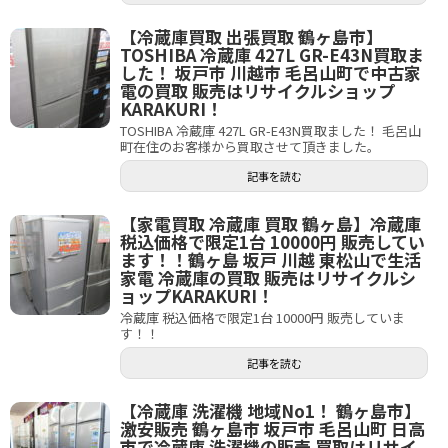
【冷蔵庫買取 出張買取 鶴ヶ島市】
TOSHIBA 冷蔵庫 427L GR-E43N買取ま
した！ 坂戸市 川越市 毛呂山町で中古家
電の買取 販売はリサイクルショップ
KARAKURI！
TOSHIBA 冷蔵庫 427L GR-E43N買取ました！ 毛呂山
町在住のお客様から買取させて頂きました。
記事を読む
【家電買取 冷蔵庫 買取 鶴ヶ島】冷蔵庫
税込価格で限定1台 10000円 販売してい
ます！！鶴ヶ島 坂戸 川越 東松山で生活
家電 冷蔵庫の買取 販売はリサイクルシ
ョップKARAKURI！
冷蔵庫 税込価格で限定1台 10000円 販売していま
す！！
記事を読む
【冷蔵庫 洗濯機 地域No1！ 鶴ヶ島市】
激安販売 鶴ヶ島市 坂戸市 毛呂山町 日高
市で冷蔵庫 洗濯機の販売 買取はリサイ