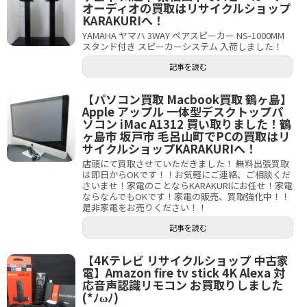
オーディオの買取はリサイクルショップ
KARAKURIへ！
YAMAHA ヤマハ 3WAY ペアスピーカー NS-1000MM
スタンド付き スピーカーシステム 入荷しました！
記事を読む
【パソコン買取 Macbook買取 鶴ヶ島】
Apple アップル 一体型デスクトップパ
ソコン iMac A1312 買い取りました！鶴
ヶ島市 坂戸市 毛呂山町でPCの買取はリ
サイクルショップKARAKURIへ！
店頭にて買取させていただきました！ 無料出張買取
は即日からOKです！！お気軽にご連絡、ご相談くだ
さいませ！家電のことならKARAKURIにお任せ！家電
ならなんでもOKです！家電の販売、買取強化中！！
是非家電をお売りください！！
記事を読む
【4Kテレビ リサイクルショップ 中古家
電】Amazon fire tv stick 4K Alexa 対
応音声認識リモコン お買取りしました
(*ﾉωﾉ)