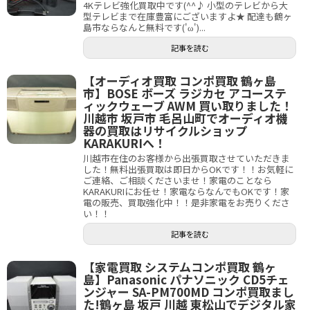
4Kテレビ強化買取中です(^^♪ 小型のテレビから大
型テレビまで在庫豊富にございますよ★ 配達も鶴ヶ
島市ならなんと無料です('ω')...
記事を読む
【オーディオ買取 コンポ買取 鶴ヶ島
市】BOSE ボーズ ラジカセ アコーステ
ィックウェーブ AWM 買い取りました！
川越市 坂戸市 毛呂山町でオーディオ機
器の買取はリサイクルショップ
KARAKURIへ！
川越市在住のお客様から出張買取させていただきま
した！無料出張買取は即日からOKです！！お気軽に
ご連絡、ご相談くださいませ！家電のことなら
KARAKURIにお任せ！家電ならなんでもOKです！家
電の販売、買取強化中！！是非家電をお売りくださ
い！！
記事を読む
【家電買取 システムコンポ買取 鶴ヶ
島】Panasonic パナソニック CD5チェ
ンジャー SA-PM700MD コンポ買取まし
た!鶴ヶ島 坂戸 川越 東松山でデジタル家