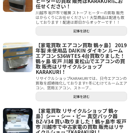
ヒーターの買取 販売はKARAKURIにお
任せください！
川越市 坂戸市で暖房 ストーブ ヒーターの買取 販売
はからくりにお任せください！大型商品は配達も致
しております！配達は即日からオッケーです！！
記事を読む
【家電買取 エアコン買取 鶴ヶ島】 2019
年製 未使用品 DAIKIN ダイキン ルーム
エアコン S36WTES 4台買取りました！
鶴ヶ島 坂戸 川越 東松山でエアコンの買
取 販売はリサイクルショップ
KARAKURI！
リサイクルショップKARAKURIでは、只今エアコンの
買取を超絶強化しております!! 冬にむけてルームエア
コン、窓用エアコン、ストーブ...
記事を読む
【家電買取 リサイクルショップ 鶴ヶ
島】シー・シー・ピー 真空パック器
BZ-V34 買い取りました！鶴ヶ島市 坂戸
市 川越市で中古家電の買取 販売はリサ
イクルショップKARAKURI！