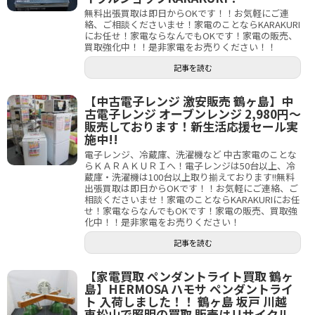
無料出張買取は即日からOKです！！お気軽にご連
絡、ご相談くださいませ！家電のことならKARAKURI
にお任せ！家電ならなんでもOKです！家電の販売、
買取強化中！！是非家電をお売りください！！
記事を読む
【中古電子レンジ 激安販売 鶴ヶ島】中
古電子レンジ オーブンレンジ 2,980円～
販売しております！新生活応援セール実
施中!!
電子レンジ、冷蔵庫、洗濯機など 中古家電のことな
らＫＡＲＡＫＵＲＩへ！電子レンジは50台以上、冷
蔵庫・洗濯機は100台以上取り揃えております!!無料
出張買取は即日からOKです！！お気軽にご連絡、ご
相談くださいませ！家電のことならKARAKURIにお任
せ！家電ならなんでもOKです！家電の販売、買取強
化中！！是非家電をお売りください！
記事を読む
【家電買取 ペンダントライト買取 鶴ヶ
島】HERMOSA ハモサ ペンダントライ
ト 入荷しました！！ 鶴ヶ島 坂戸 川越
東松山で照明の買取 販売はリサイクル