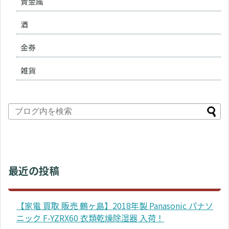
貴金属
酒
金券
雑貨
最近の投稿
【家電 買取 販売 鶴ヶ島】2018年製 Panasonic パナソ
ニック F-YZRX60 衣類乾燥除湿器 入荷！