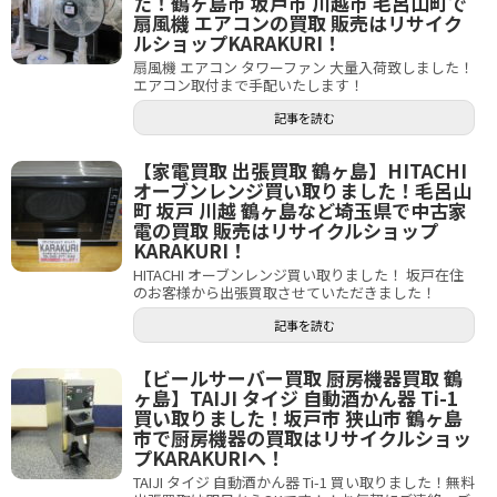
た！鶴ヶ島市 坂戸市 川越市 毛呂山町で
扇風機 エアコンの買取 販売はリサイク
ルショップKARAKURI！
扇風機 エアコン タワーファン 大量入荷致しました！
エアコン取付まで手配いたします！
記事を読む
【家電買取 出張買取 鶴ヶ島】HITACHI
オーブンレンジ買い取りました！毛呂山
町 坂戸 川越 鶴ヶ島など埼玉県で中古家
電の買取 販売はリサイクルショップ
KARAKURI！
HITACHI オーブンレンジ買い取りました！ 坂戸在住
のお客様から出張買取させていただきました！
記事を読む
【ビールサーバー買取 厨房機器買取 鶴
ヶ島】TAIJI タイジ 自動酒かん器 Ti-1
買い取りました！坂戸市 狭山市 鶴ヶ島
市で厨房機器の買取はリサイクルショッ
プKARAKURIへ！
TAIJI タイジ 自動酒かん器 Ti-1 買い取りました！無料