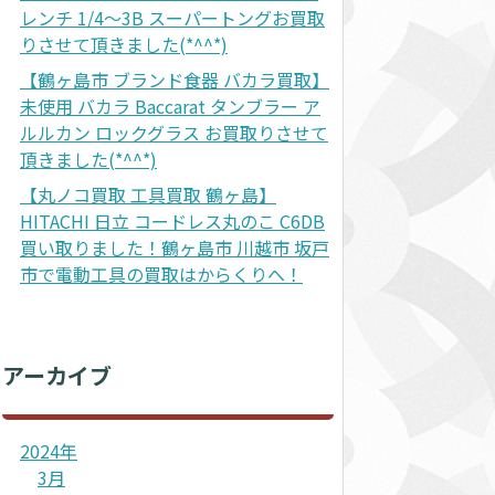
レンチ 1/4～3B スーパートングお買取
りさせて頂きました(*^^*)
【鶴ヶ島市 ブランド食器 バカラ買取】
未使用 バカラ Baccarat タンブラー ア
ルルカン ロックグラス お買取りさせて
頂きました(*^^*)
【丸ノコ買取 工具買取 鶴ヶ島】
HITACHI 日立 コードレス丸のこ C6DB
買い取りました！鶴ヶ島市 川越市 坂戸
市で電動工具の買取はからくりへ！
アーカイブ
2024年
3月