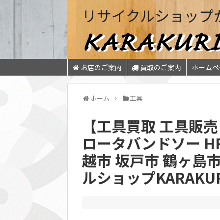
リサイクルショップ
お店のご案内
買取のご案内
ホームペ
ホーム
工具
【工具買取 工具販売 
ロータバンドソー HR
越市 坂戸市 鶴ヶ島
ルショップKARAKU