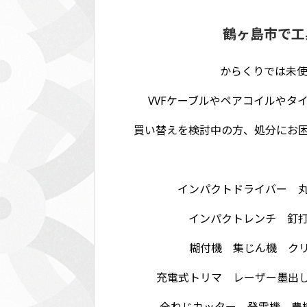
鶴ヶ島市で工具
からくりでは未使
VVFケーブルやペアコイルやタ
買い替えを検討中の方、処分にお
インパクトドライバー 
インパクトレンチ 釘
糊付機 集じん機 ク
充電式トリマ レーザー墨出
全ねじカッター 発電機 農