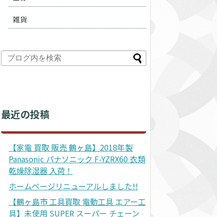
雑貨
最近の投稿
【家電 買取 販売 鶴ヶ島】2018年製
Panasonic パナソニック F-YZRX60 衣類
乾燥除湿器 入荷！
ホームページリニューアルしました!!
【鶴ヶ島市 工具買取 電動工具 エアー工
具】未使用 SUPER スーパー チェーン