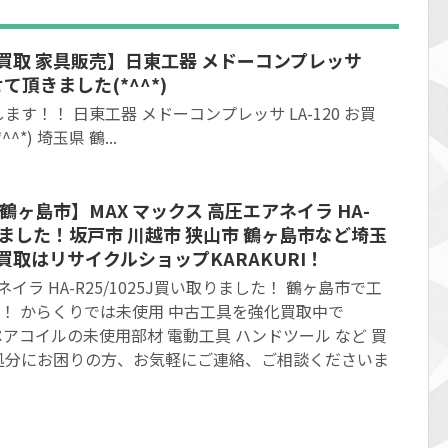
買取 家具販売】日東工器 メドーコンプレッサ
せて頂きました(*^^*)
す！！ 日東工器 メドーコンプレッサ LA-120 お買
*) 埼玉県 鶴...
鶴ヶ島市】MAX マックス 高圧エアネイラ HA-
取りました！坂戸市 川越市 狭山市 鶴ヶ島市など埼玉
買取はリサイクルショップKARAKURI！
ネイラ HA-R25/1025J買い取りました！ 鶴ヶ島市で工
Iへ！ からくりでは未使用 中古工具を強化買取中で
ペアコイルの未使用部材 電動工具 ハンドツール など 買
処分にお困りの方、お気軽にご連絡、ご相談くださいま