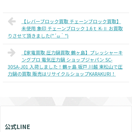
【レバーブロック買取 チェーンブロック買取】
未使用 象印 チェーンブロック 1.6ｔ K-Ⅱ お買取
りさせて頂きました(*´ω｀*)
【家電買取 圧力鍋買取 鶴ヶ島】プレッシャーキ
ングプロ 電気圧力鍋 ショップジャパン SC-
30SA-J01 入荷しました！鶴ヶ島 坂戸 川越 東松山で圧
力鍋の買取 販売はリサイクルショップKARAKURI！
公式LINE