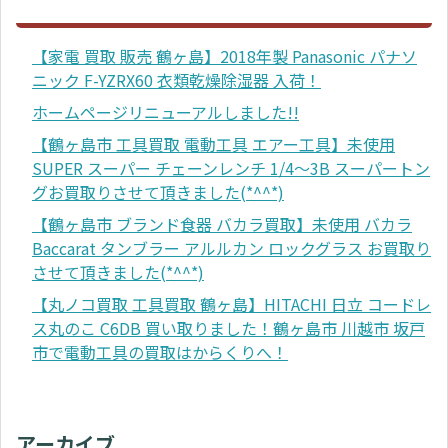
【家電 買取 販売 鶴ヶ島】2018年製 Panasonic パナソ
ニック F-YZRX60 衣類乾燥除湿器 入荷！
ホームページリニューアルしました!!
【鶴ヶ島市 工具買取 電動工具 エアー工具】未使用
SUPER スーパー チェーンレンチ 1/4～3B スーパートン
グお買取りさせて頂きました(*^^*)
【鶴ヶ島市 ブランド食器 バカラ買取】未使用 バカラ
Baccarat タンブラー アルルカン ロックグラス お買取り
させて頂きました(*^^*)
【丸ノコ買取 工具買取 鶴ヶ島】HITACHI 日立 コードレ
ス丸のこ C6DB 買い取りました！鶴ヶ島市 川越市 坂戸
市で電動工具の買取はからくりへ！
アーカイブ