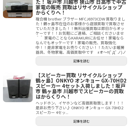
た！ 坂戸市 川越市 狭山市 日高市で中古
家電の販売 買取はリサイクルショップ
からくりへ！
複合機 brother ブラザー MFCJ6973CDW 買取りまし
た！鶴ヶ島市在住のお客様から店頭買取で買取させ
ていただきました！！無料出張買取は即日からオッ
ケーです！！お気軽にご連絡、ご相談くださいませ
＾＾ 家電のことならKARAKURIにお任せ！家電なら
なんでもオッケーです！家電の販売、買取強化
中！！是非家電をお売りください！！ただいま暖房
器具、冬物家電、高価買取中です ｫオ～!!(ﾟДﾟノ)ノ
記事を読む
【スピーカー買取 リサイクルショップ
鶴ヶ島】ONKYO オンキョー GX-70HD2
スピーカー 4セット入荷しました！坂戸
市 鶴ヶ島市 川越市でスピーカーの買取
はからくりへ！
ヘッドホン、イヤホンなど高価買取致します！！！
是非お売り下さい♪ ONKYO オンキョー GX-70HD2
スピーカー 4セッ...
記事を読む