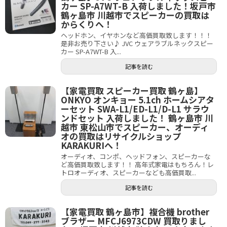
カー SP-A7WT-B 入荷しました！坂戸市
鶴ヶ島市 川越市でスピーカーの買取は
からくりへ！
ヘッドホン、イヤホンなど高価買取致します！！！
是非お売り下さい♪ JVC ウェアラブルネックスピー
カー SP-A7WT-B 入...
記事を読む
【家電買取 スピーカー買取 鶴ヶ島】
ONKYO オンキョー 5.1ch ホームシアタ
ーセット SWA-L1/ED-L1/D-L1 サラウ
ンドセット 入荷しました！ 鶴ヶ島市 川
越市 東松山市でスピーカー、オーディ
オの買取はリサイクルショップ
KARAKURIへ！
オーディオ、コンポ、ヘッドフォン、スピーカーな
ど高価買取致します！！ 高年式家電はもちろん！レ
トロオーディオ、スピーカーなども高価買取...
記事を読む
【家電買取 鶴ヶ島市】複合機 brother
ブラザー MFCJ6973CDW 買取りまし