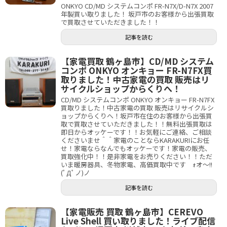
ONKYO CD/MD システムコンポ FR-N7X/D-N7X 2007
年製買い取りました！ 坂戸市のお客様から出張買取
で買取させていただきました！！
記事を読む
【家電買取 鶴ヶ島市】CD/MD システム
コンポ ONKYO オンキョー FR-N7FX買
取りました！中古家電の買取 販売はリ
サイクルショップからくりへ！
CD/MD システムコンポ ONKYO オンキョー FR-N7FX
買取りました！中古家電の買取 販売はリサイクルシ
ョップからくりへ！坂戸市在住のお客様から出張買
取で買取させていただきました！！無料出張買取は
即日からオッケーです！！お気軽にご連絡、ご相談
くださいませ＾＾家電のことならKARAKURIにお任
せ！家電ならなんでもオッケーです！家電の販売、
買取強化中！！是非家電をお売りください！！ただ
いま暖房器具、冬物家電、高価買取中です ｫオ～!!
(ﾟДﾟノ)ノ
記事を読む
【家電販売 買取 鶴ヶ島市】CEREVO
Live Shell 買い取りました！ライブ配信