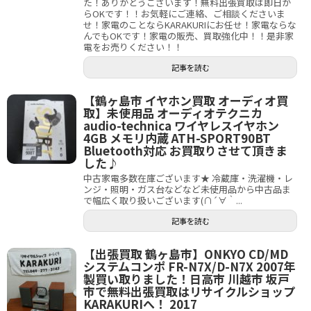
た！ありがとうございます！無料出張買取は即日か
らOKです！！お気軽にご連絡、ご相談くださいま
せ！家電のことならKARAKURIにお任せ！家電ならな
んでもOKです！家電の販売、買取強化中！！是非家
電をお売りください！！
記事を読む
【鶴ヶ島市 イヤホン買取 オーディオ買
取】未使用品 オーディオテクニカ
audio-technica ワイヤレスイヤホン
4GB メモリ内蔵 ATH-SPORT90BT
Bluetooth対応 お買取りさせて頂きま
した♪
中古家電多数在庫ございます★ 冷蔵庫・洗濯機・レ
ンジ・照明・ガス台などなど未使用品から中古品ま
で幅広く取り扱いございます(∩´∀｀...
記事を読む
【出張買取 鶴ヶ島市】ONKYO CD/MD
システムコンポ FR-N7X/D-N7X 2007年
製買い取りました！日高市 川越市 坂戸
市で無料出張買取はリサイクルショップ
KARAKURIへ！ 2017