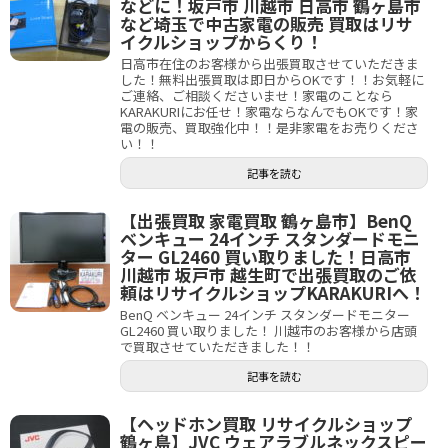
などに！坂戸市 川越市 日高市 鶴ヶ島市
など埼玉で中古家電の販売 買取はリサ
イクルショップからくり！
日高市在住のお客様から出張買取させていただきま
した！無料出張買取は即日からOKです！！お気軽に
ご連絡、ご相談くださいませ！家電のことなら
KARAKURIにお任せ！家電ならなんでもOKです！家
電の販売、買取強化中！！是非家電をお売りくださ
い！！
記事を読む
【出張買取 家電買取 鶴ヶ島市】BenQ
ベンキュー 24インチ スタンダードモニ
ター GL2460 買い取りました！日高市
川越市 坂戸市 越生町で出張買取のご依
頼はリサイクルショップKARAKURIへ！
BenQ ベンキュー 24インチ スタンダードモニター
GL2460 買い取りました！ 川越市のお客様から店頭
で買取させていただきました！！
記事を読む
【ヘッドホン買取 リサイクルショップ
鶴ヶ島】JVC ウェアラブルネックスピー