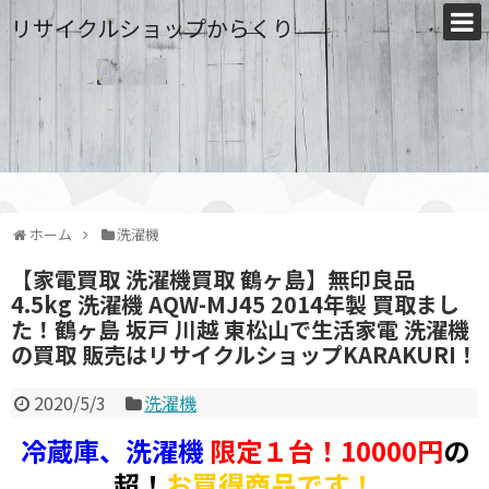
リサイクルショップからくり
ホーム
洗濯機
【家電買取 洗濯機買取 鶴ヶ島】無印良品
4.5kg 洗濯機 AQW-MJ45 2014年製 買取まし
た！鶴ヶ島 坂戸 川越 東松山で生活家電 洗濯機
の買取 販売はリサイクルショップKARAKURI！
2020/5/3
洗濯機
冷蔵庫、洗濯機
限定１台！10000円
の
超！
お買得商品です！