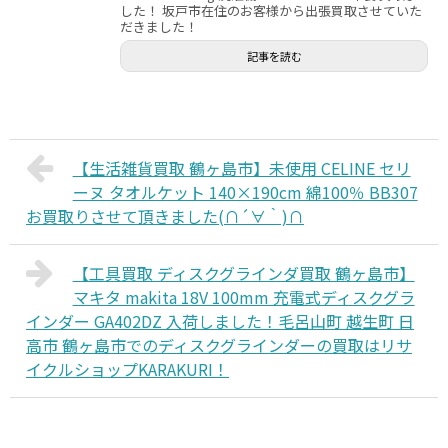
した！ 坂戸市在住のお客様から出張買取させていた
だきました！
記事を読む
【生活雑貨買取 鶴ヶ島市】未使用 CELINE セリ
ーヌ タオルケット 140×190cm 綿100％ BB307
お買取りさせて頂きました(∩´∀｀)∩
【工具買取 ディスクグラインダ買取 鶴ヶ島市】
マキタ makita 18V 100mm 充電式ディスクグラ
インダー GA402DZ 入荷しました！毛呂山町 越生町 日
高市 鶴ヶ島市でのディスクグラインダーの買取はリサ
イクルショップKARAKURI！