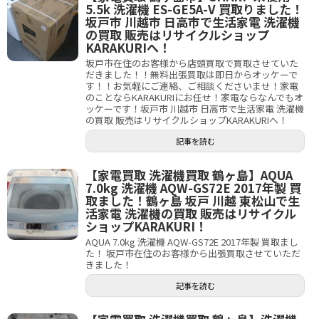
5.5k 洗濯機 ES-GE5A-V 買取りました！
坂戸市 川越市 日高市で生活家電 洗濯機
の買取 販売はリサイクルショップ
KARAKURIへ！
坂戸市在住のお客様から店頭買取で買取させていた
だきました！！無料出張買取は即日からオッケーで
す！！お気軽にご連絡、ご相談くださいませ！家電
のことならKARAKURIにお任せ！家電ならなんでもオ
ッケーです！坂戸市 川越市 日高市で生活家電 洗濯機
の買取 販売はリサイクルショップKARAKURIへ！
記事を読む
【家電買取 洗濯機買取 鶴ヶ島】AQUA
7.0kg 洗濯機 AQW-GS72E 2017年製 買
取ました！鶴ヶ島 坂戸 川越 東松山で生
活家電 洗濯機の買取 販売はリサイクル
ショップKARAKURI！
AQUA 7.0kg 洗濯機 AQW-GS72E 2017年製 買取まし
た！ 坂戸市在住のお客様から出張買取させていただ
きました！
記事を読む