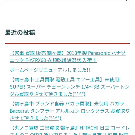
最近の投稿
【家電 買取 販売 鶴ヶ島】2018年製 Panasonic パナソ
ニック F-YZRX60 衣類乾燥除湿器 入荷！
ホームページリニューアルしました!!
【鶴ヶ島市 工具買取 電動工具 エアー工具】未使用
SUPER スーパー チェーンレンチ 1/4～3B スーパートン
グお買取りさせて頂きました(*^^*)
【鶴ヶ島市 ブランド食器 バカラ買取】未使用 バカラ
Baccarat タンブラー アルルカン ロックグラス お買取り
させて頂きました(*^^*)
【丸ノコ買取 工具買取 鶴ヶ島】HITACHI 日立 コードレ
ス丸のこ C6DB 買い取りました！鶴ヶ島市 川越市 坂戸