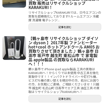
買取 販売はリサイクルショップ
KARAKURI！
リサイクルショップKARAKURIでは、只今エアコンの
買取を超絶強化しております!! ルームエアコン 冷蔵
庫 洗濯機 電子レンジ...
記事を読む
【鶴ヶ島市 リサイクルショップ ダイソ
ン dyson 】2017年製 ファンヒーター
hot+cool ホットアンドクール AM05 お
買取りさせて頂きました♪ 鶴ヶ島市 日
高市 坂戸市 越生町 東松山市 で 家電製
品 apple製品 の買取ならKARAKURI
へ！！！
鶴ヶ島市で iPhone ipad apple製品 工具の買取は
KARAKURIへ！からくりでは未使用 中古工具を強化
買取中です！！インパクトドライバーや釘打ち機、
ビス打ち機の買い替えを検討中の方、処分にお困り
の方、お気軽にご連絡、ご相談くださいませ！川越
市 越生町 毛呂山町 日高市でエア工具 油圧工具 の買
取はリサイクルショップKARAKURIへ！
記事を読む