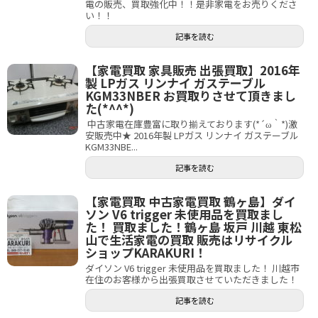
電の販売、買取強化中！！是非家電をお売りくださ
い！！
記事を読む
【家電買取 家具販売 出張買取】2016年
製 LPガス リンナイ ガステーブル
KGM33NBER お買取りさせて頂きまし
た(*^^*)
中古家電在庫豊富に取り揃えております(*´ω｀*)激
安販売中★ 2016年製 LPガス リンナイ ガステーブル
KGM33NBE...
記事を読む
【家電買取 中古家電買取 鶴ヶ島】ダイ
ソン V6 trigger 未使用品を買取まし
た！ 買取ました！鶴ヶ島 坂戸 川越 東松
山で生活家電の買取 販売はリサイクル
ショップKARAKURI！
ダイソン V6 trigger 未使用品を買取ました！ 川越市
在住のお客様から出張買取させていただきました！
記事を読む