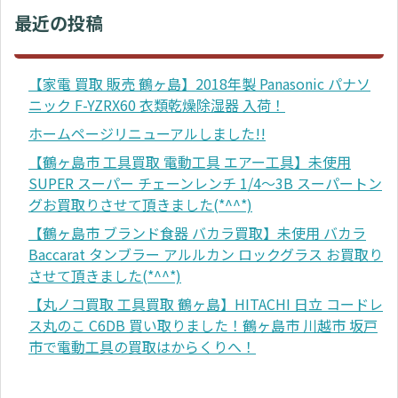
最近の投稿
【家電 買取 販売 鶴ヶ島】2018年製 Panasonic パナソ
ニック F-YZRX60 衣類乾燥除湿器 入荷！
ホームページリニューアルしました!!
【鶴ヶ島市 工具買取 電動工具 エアー工具】未使用
SUPER スーパー チェーンレンチ 1/4～3B スーパートン
グお買取りさせて頂きました(*^^*)
【鶴ヶ島市 ブランド食器 バカラ買取】未使用 バカラ
Baccarat タンブラー アルルカン ロックグラス お買取り
させて頂きました(*^^*)
【丸ノコ買取 工具買取 鶴ヶ島】HITACHI 日立 コードレ
ス丸のこ C6DB 買い取りました！鶴ヶ島市 川越市 坂戸
市で電動工具の買取はからくりへ！