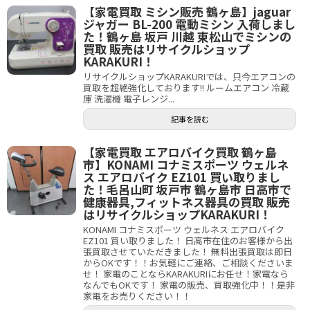
【家電買取 ミシン販売 鶴ヶ島】jaguar
ジャガー BL-200 電動ミシン 入荷しまし
た！鶴ヶ島 坂戸 川越 東松山でミシンの
買取 販売はリサイクルショップ
KARAKURI！
リサイクルショップKARAKURIでは、只今エアコンの
買取を超絶強化しております!! ルームエアコン 冷蔵
庫 洗濯機 電子レンジ...
記事を読む
【家電買取 エアロバイク買取 鶴ヶ島
市】KONAMI コナミスポーツ ウェルネ
ス エアロバイク EZ101 買い取りまし
た！毛呂山町 坂戸市 鶴ヶ島市 日高市で
健康器具,フィットネス器具の買取 販売
はリサイクルショップKARAKURI！
KONAMI コナミスポーツ ウェルネス エアロバイク
EZ101 買い取りました！ 日高市在住のお客様から出
張買取させていただきました！ 無料出張買取は即日
からOKです！！お気軽にご連絡、ご相談くださいま
せ！ 家電のことならKARAKURIにお任せ！家電なら
なんでもOKです！ 家電の販売、買取強化中！！是非
家電をお売りください！！