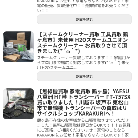
KARAKURIにお任せ！家電ならなんでもOKです！家
電の販売、買取強化中！！是非家電をお売りくださ
い！！
記事を読む
【スチームクリーナー買取 工具買取 鶴
ヶ島市】未使用 H2Oスチームユニオン
スチームクリーナー お買取りさせて頂
きました(*´ω｀*)
スチームクリーナー買取しております！！ 家庭用か
らプロ用まで幅広く対応しております(*´ω｀*) 未使
用 H2Oスチームユニ...
記事を読む
【無線機買取 家電買取 鶴ヶ島】YAESU
八重洲 HF帯 トランシーバー FT-757SX
買い取りました！川越市 坂戸市 東松山
市で無線機 トランシーバーの買取はリ
サイクルショップKARAKURIへ！
鶴ヶ島市在住のお客様から出張買取させていただき
ました！無料出張買取は即日からOKです！！お気軽
にご連絡、ご相談くださいませ！家電のことなら
KARAKURIにお任せ！家電ならなんでもOKです！家