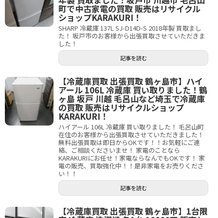
町で中古家電の買取 販売はリサイクル
ショップKARAKURI！
SHARP 冷蔵庫 137L SJ-D14D-S 2018年製 買取まし
た！ 坂戸市のお客様から出張買取させていただきま
した！
記事を読む
【冷蔵庫買取 出張買取 鶴ヶ島市】ハイ
アール 106L 冷蔵庫 買い取りました！鶴
ヶ島 坂戸 川越 毛呂山など埼玉で冷蔵庫
の買取 販売はリサイクルショップ
KARAKURI！
ハイアール 106L 冷蔵庫 買い取りました！ 毛呂山町
在住のお客様から出張買取させていただきました！
無料出張買取は即日からOKです！！お気軽にご連
絡、ご相談くださいませ！ 家電のことなら
KARAKURIにお任せ！家電ならなんでもOKです！ 家
電の販売、買取強化中！！是非家電をお売りくださ
い！！
記事を読む
【冷蔵庫買取 出張買取 鶴ヶ島市】1台限