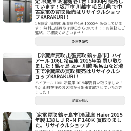
定 冷蔵庫 洗濯機 各1台 10000円 販売し
ています！坂戸市 川越市 毛呂山町で中
古家電の買取 販売はリサイクルショッ
プKARAKURI！
1台限定 冷蔵庫 洗濯機 各1台 10000円 販売していま
す！ 無料出張買取は即日からOKです！！お気軽にご
連絡、ご相談くださいませ！
記事を読む
【冷蔵庫買取 出張買取 鶴ヶ島市】ハイ
アール 106L 冷蔵庫 2015年製 買い取り
ました！鶴ヶ島 坂戸 川越 毛呂山など埼
玉で冷蔵庫の買取 販売はリサイクルシ
ョップKARAKURI！
ハイアール 106L 冷蔵庫 2015年製 買い取りました！
毛呂山町在住のお客様から出張買取させていただき
ました！
記事を読む
[家電買取 鶴ヶ島市]冷蔵庫 Haier 2015
年製 138ＬＪＲ-ＮＦ140Ｋ 買取りまし
た。リサイクルショップ