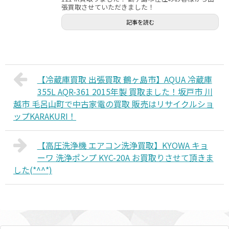
張買取させていただきました！
記事を読む
【冷蔵庫買取 出張買取 鶴ヶ島市】AQUA 冷蔵庫
355L AQR-361 2015年製 買取ました！坂戸市 川
越市 毛呂山町で中古家電の買取 販売はリサイクルショ
ップKARAKURI！
【高圧洗浄機 エアコン洗浄買取】KYOWA キョ
ーワ 洗浄ポンプ KYC-20A お買取りさせて頂きま
した(*^^*)