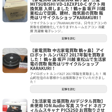
MITSUBISHI VD-18ZXP10-C ダクト用
換気扇 入荷しました！鶴ヶ島 坂戸 川越
東松山で空調、建材、換気扇の買取 販
売はリサイクルショップKARAKURI！
リサイクルショップKARAKURIでは、只今エアコンの
買取を超絶強化しております!! ルームエアコン 冷蔵
庫 洗濯機 電子レンジ...
記事を読む
【家電買取 中古家電買取 鶴ヶ島】アイ
ロボット ルンバ627 2017年製を買取ま
した！ 鶴ヶ島 坂戸 川越 東松山で生活家
電の買取 販売はリサイクルショップ
KARAKURI！
アイロボット ルンバ627 2017年製を買取ました！ 鳩
山町在住のお客様から出張買取させていただきまし
た！
記事を読む
【生活家電 出張買取 AVデジタル買取】
未使用 ION Audio 写真 スライド ネガフ
ィルムスキャナ PICS2SD お買取りさせ