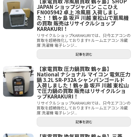
【家電買取 冷風扇買取 鶴ヶ島】SHOP
JAPAN ショップジャパン ここひえ
FN005942 卓上 冷風扇 入荷しまし
た！！鶴ヶ島 坂戸 川越 東松山で扇風機
の買取 販売はリサイクルショップ
KARAKURI！
リサイクルショップKARAKURIでは、只今エアコンの
買取を超絶強化しております!! ルームエアコン 冷蔵
庫 洗濯機 電子レンジ...
記事を読む
【家電買取 圧力鍋買取 鶴ヶ島】
National ナショナル マイコン 電気圧力
鍋 3.2L SR-P32A シャンパンゴールド
入荷しました！鶴ヶ島 坂戸 川越 東松山
で圧力鍋の買取 販売はリサイクルショ
ップKARAKURI！
リサイクルショップKARAKURIでは、只今エアコンの
買取を超絶強化しております!! ルームエアコン 冷蔵
庫 洗濯機 電子レンジ...
記事を読む
【家電買取 換気扇買取 鶴ヶ島】三菱