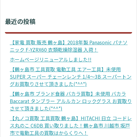
最近の投稿
【家電 買取 販売 鶴ヶ島】2018年製 Panasonic パナソ
ニック F-YZRX60 衣類乾燥除湿器 入荷！
ホームページリニューアルしました!!
【鶴ヶ島市 工具買取 電動工具 エアー工具】未使用
SUPER スーパー チェーンレンチ 1/4～3B スーパートン
グお買取りさせて頂きました(*^^*)
【鶴ヶ島市 ブランド食器 バカラ買取】未使用 バカラ
Baccarat タンブラー アルルカン ロックグラス お買取り
させて頂きました(*^^*)
【丸ノコ買取 工具買取 鶴ヶ島】HITACHI 日立 コードレ
ス丸のこ C6DB 買い取りました！鶴ヶ島市 川越市 坂戸
市で電動工具の買取はからくりへ！