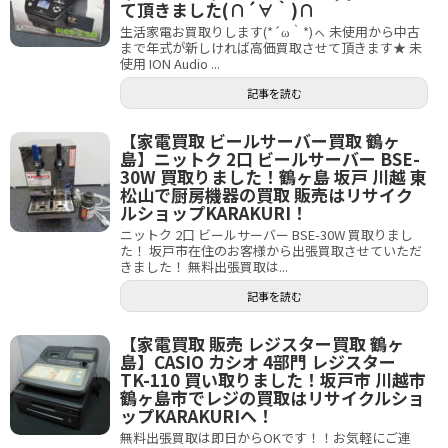
て頂きました(∩´∀｀)∩
生活家電お買取りします(*´ω｀*)ㇸ 未使用から中古
まで年式が新しければ高価買取させて頂きます★ 未
使用 ION Audio ...
記事を読む
【家電買取 ビールサーバー買取 鶴ヶ
島】ニットク 2口 ビールサーバー BSE-
30W 買取りました！鶴ヶ島 坂戸 川越 東
松山で厨房機器の買取 販売はリサイク
ルショップKARAKURI！
ニットク 2口 ビールサーバー BSE-30W 買取りまし
た！ 坂戸市在住のお客様から出張買取させていただ
きました！ 無料出張買取は...
記事を読む
【家電買取 販売 レジスター買取 鶴ヶ
島】CASIO カシオ 4部門 レジスター
TK-110 買い取りました！坂戸市 川越市
鶴ヶ島市でレジの買取はリサイクルショ
ップKARAKURIへ！
無料出張買取は即日からOKです！！お気軽にご連