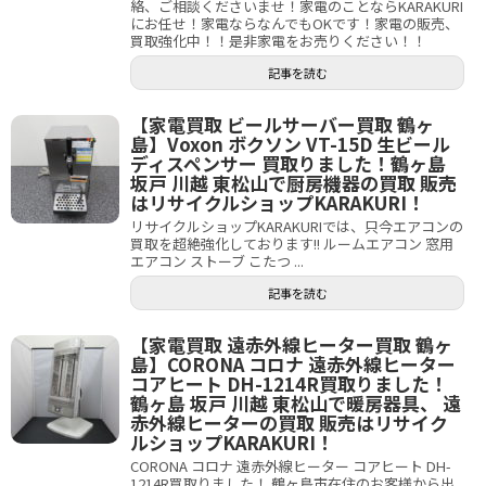
絡、ご相談くださいませ！家電のことならKARAKURI
にお任せ！家電ならなんでもOKです！家電の販売、
買取強化中！！是非家電をお売りください！！
記事を読む
【家電買取 ビールサーバー買取 鶴ヶ
島】Voxon ボクソン VT-15D 生ビール
ディスペンサー 買取りました！鶴ヶ島
坂戸 川越 東松山で厨房機器の買取 販売
はリサイクルショップKARAKURI！
リサイクルショップKARAKURIでは、只今エアコンの
買取を超絶強化しております!! ルームエアコン 窓用
エアコン ストーブ こたつ ...
記事を読む
【家電買取 遠赤外線ヒーター買取 鶴ヶ
島】CORONA コロナ 遠赤外線ヒーター
コアヒート DH-1214R買取りました！
鶴ヶ島 坂戸 川越 東松山で暖房器具、 遠
赤外線ヒーターの買取 販売はリサイク
ルショップKARAKURI！
CORONA コロナ 遠赤外線ヒーター コアヒート DH-
1214R買取りました！ 鶴ヶ島市在住のお客様から出