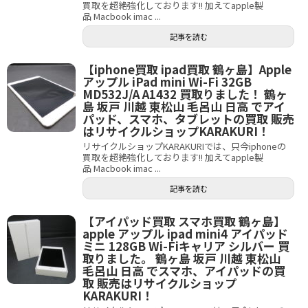
買取を超絶強化しております!! 加えてapple製
品 Macbook imac ...
記事を読む
【iphone買取 ipad買取 鶴ヶ島】Apple
アップル iPad mini Wi-Fi 32GB
MD532J/A A1432 買取りました！ 鶴ヶ
島 坂戸 川越 東松山 毛呂山 日高 でアイ
パッド、スマホ、タブレットの買取 販売
はリサイクルショップKARAKURI！
リサイクルショップKARAKURIでは、只今iphoneの
買取を超絶強化しております!! 加えてapple製
品 Macbook imac ...
記事を読む
【アイパッド買取 スマホ買取 鶴ヶ島】
apple アップル ipad mini4 アイパッド
ミニ 128GB Wi-Fiキャリア シルバー 買
取りました。 鶴ヶ島 坂戸 川越 東松山
毛呂山 日高 でスマホ、アイパッドの買
取 販売はリサイクルショップ
KARAKURI！