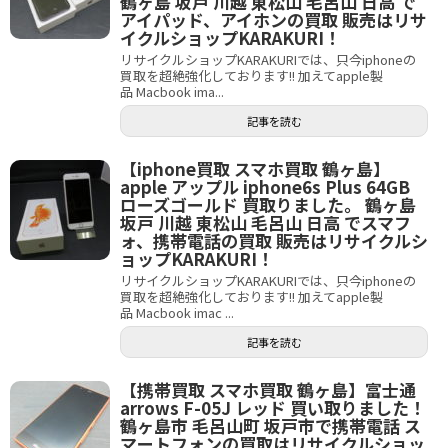
鶴ヶ島 坂戸 川越 東松山 毛呂山 日高 で
アイパッド、アイホンの買取 販売はリサ
イクルショップKARAKURI！
リサイクルショップKARAKURIでは、只今iphoneの
買取を超絶強化しております!! 加えてapple製
品 Macbook ima...
記事を読む
【iphone買取 スマホ買取 鶴ヶ島】
apple アップル iphone6s Plus 64GB
ローズゴールド 買取りました。 鶴ヶ島
坂戸 川越 東松山 毛呂山 日高 でスマフ
ォ、携帯電話の買取 販売はリサイクルシ
ョップKARAKURI！
リサイクルショップKARAKURIでは、只今iphoneの
買取を超絶強化しております!! 加えてapple製
品 Macbook imac ...
記事を読む
【携帯買取 スマホ買取 鶴ヶ島】富士通
arrows F-05J レッド 買い取りました！
鶴ヶ島市 毛呂山町 坂戸市で携帯電話 ス
マートフォンの買取はリサイクルショッ