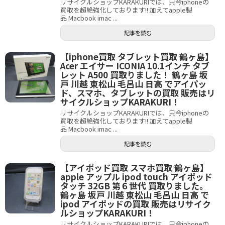
リサイクルショップKARAKURIでは、只今iphoneの
買取を超絶強化しております!! 加えてapple製
品 Macbook imac ...
記事を読む
【iphone買取 タブレット買取 鶴ヶ島】
Acer エイサー ICONIA 10.1インチ タブ
レット A500 買取りました！ 鶴ヶ島 坂
戸 川越 東松山 毛呂山 日高 でアイパッ
ド、スマホ、タブレットの買取 販売はリ
サイクルショップKARAKURI！
リサイクルショップKARAKURIでは、只今iphoneの
買取を超絶強化しております!! 加えてapple製
品 Macbook imac ...
記事を読む
【アイポッド買取 スマホ買取 鶴ヶ島】
apple アップル ipod touch アイポッド
タッチ 32GB 第６世代 買取りました。
鶴ヶ島 坂戸 川越 東松山 毛呂山 日高 で
ipod アイポッドの買取 販売はリサイク
ルショップKARAKURI！
リサイクルショップKARAKURIでは、只今iphoneの